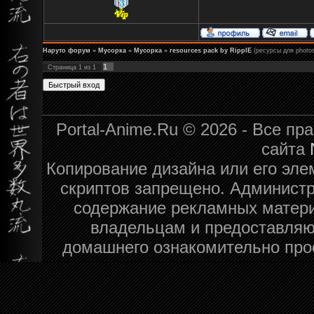
Наруто форум
»
Мусорка
»
Мусорка
»
resources pack by RipplE
(ресурсы для photo
1
Страница
1
из
1
Portal-Anime.Ru © 2026 - Все п
сайта
Копирование дизайна или его эле
скриптов запрещено. Администра
содержание рекламных матери
владельцам и предоставляю
домашнего ознакомительно про