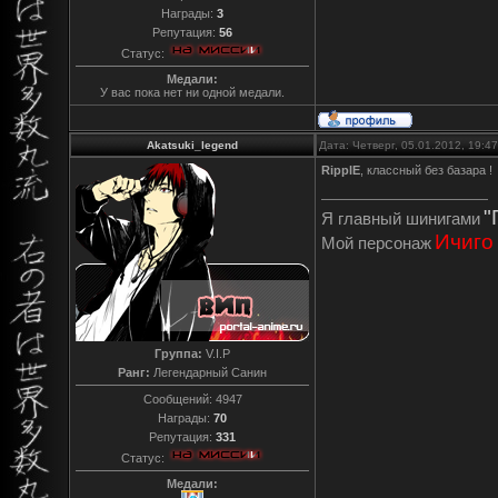
Награды:
3
Репутация:
56
Статус:
Медали:
У вас пока нет ни одной медали.
Akatsuki_legend
Дата: Четверг, 05.01.2012, 19:
RipplE
, классный без базара !
"
Я главный шинигами
Ичиго
Мой персонаж
Группа:
V.I.P
Ранг:
Легендарный Санин
Сообщений:
4947
Награды:
70
Репутация:
331
Статус:
Медали: