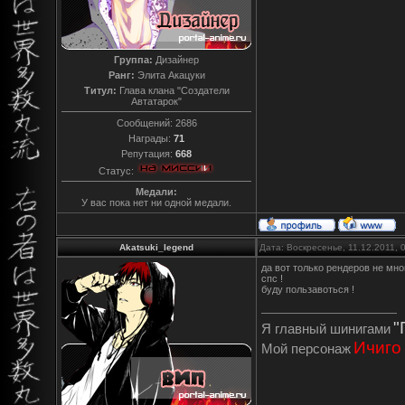
Группа:
Дизайнер
Ранг:
Элита Акацуки
Титул:
Глава клана "Создатели
Автатарок"
Сообщений:
2686
Награды:
71
Репутация:
668
Статус:
Медали:
У вас пока нет ни одной медали.
Akatsuki_legend
Дата: Воскресенье, 11.12.2011,
да вот только рендеров не мно
спс !
буду пользавоться !
"
Я главный шинигами
Ичиго
Мой персонаж