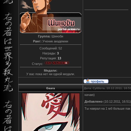
Группа:
Шиноби
Ранг:
Ученик академии
Сообщений:
52
Награды:
3
Репутация:
13
Статус:
Медали:
У вас пока нет ни одной медали.
Gaara
Дата: Суббота, 10.12.2011, 16:
качаю)
Добавлено
(10.12.2011, 16:51)
---------------------------------------
Ты наврал на 1 мб больше пак