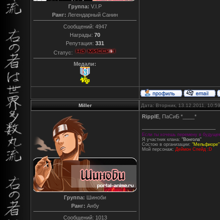
Группа:
V.I.P
Ранг:
Легендарный Санин
Сообщений:
4947
Награды:
70
Репутация:
331
Статус:
Медали:
Miller
Дата: Вторник, 13.12.2011, 10:
RipplE
, ПаСиБ *____*
Если ты хочешь перемену в будущем 
Я участник клана:
"Вонгола"
Состою в организации:
"Мельфиоре"
Мой персонаж:
Деймон Спейд :D
Группа:
Шиноби
Ранг:
Анбу
Сообщений:
1013