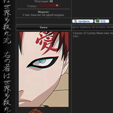
Репутация:
68
Статус:
Медали:
У вас пока нет ни одной медали.
Gaara
Дата: Суббота, 10.12.2011, 18:
Скачал :D Супер) Мини пак) те
спс)