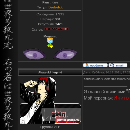
Ранг:
Каге
Титул:
Beelzebub
Сообщений:
17242
Награды:
360
Репутация:
3420
Статус:
Медали:
Akatsuki_legend
Дата: Суббота, 10.12.2011, 17:
взял качаю знаем что много вс
"
Я главный шинигами
Ичиго
Мой персонаж
Группа:
V.I.P