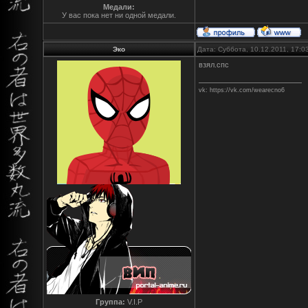
Медали:
У вас пока нет ни одной медали.
Эко
Дата: Суббота, 10.12.2011, 17:
взял.спс
vk: https://vk.com/wearecno6
Группа:
V.I.P