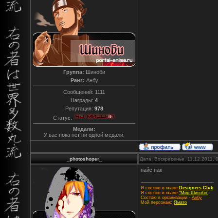
Группа:
Шиноби
Ранг:
Анбу
Сообщений:
1111
Награды:
4
Репутация:
978
Статус:
Медали:
У вас пока нет ни одной медали.
_photoshoper_
Дата: Воскресенье, 11.12.2011,
найс пак
Я состою в клане:
Designers Club
Я состою в клане:
"Мир Шиноби"
Состою в организации -
Анбу
Мой персонаж:
Ямато