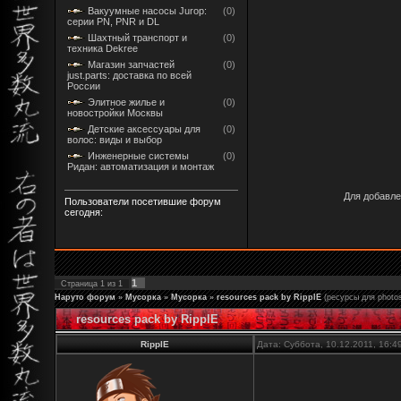
Вакуумные насосы Jurop:
(0)
серии PN, PNR и DL
Шахтный транспорт и
(0)
техника Dekree
Магазин запчастей
(0)
just.parts: доставка по всей
России
Элитное жилье и
(0)
новостройки Москвы
Детские аксессуары для
(0)
волос: виды и выбор
Инженерные системы
(0)
Ридан: автоматизация и монтаж
Для добавле
Пользователи посетившие форум
сегодня:
1
Страница
1
из
1
Наруто форум
»
Мусорка
»
Мусорка
»
resources pack by RipplE
(ресурсы для photo
resources pack by RipplE
RipplE
Дата: Суббота, 10.12.2011, 16: