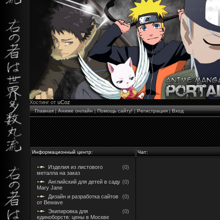
Хостинг от
uCoz
Главная
|
Аниме онлайн
|
Помощь сайту!
|
Регистрация
|
Вход
Информационный центр:
Чат:
Изделия из листового
(0)
металла на заказ
Английский для детей в саду
(0)
Mary Jane
Дизайн и разработка сайтов
(0)
от Bewave
Экипировка для
(0)
единоборств: цены в Москве