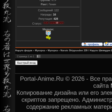
Ранг:
Генин
Сообщений:
122
Награды:
16
Репутация:
428
Статус:
Медали:
Наруто форум
»
Мусорка
»
Мусорка
»
Naruto Shippuuden 239 / Наруто Шиппуден 
1
Страница
1
из
1
Portal-Anime.Ru © 2026 - Все п
сайта
Копирование дизайна или его эле
скриптов запрещено. Администра
содержание рекламных матери