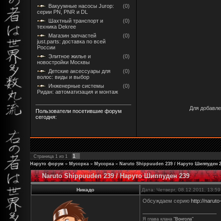
Вакуумные насосы Jurop:
(0)
серии PN, PNR и DL
Шахтный транспорт и
(0)
техника Dekree
Магазин запчастей
(0)
just.parts: доставка по всей
России
Элитное жилье и
(0)
новостройки Москвы
Детские аксессуары для
(0)
волос: виды и выбор
Инженерные системы
(0)
Ридан: автоматизация и монтаж
Для добавле
Пользователи посетившие форум
сегодня:
1
Страница
1
из
1
Наруто форум
»
Мусорка
»
Мусорка
»
Naruto Shippuuden 239 / Наруто Шиппуден 
Naruto Shippuuden 239 / Наруто Шиппуден 239
Никадо
Дата: Четверг, 08.12.2011, 13:5
Обсуждаем серию
http://naruto
Я глава клана
"Вонгола"