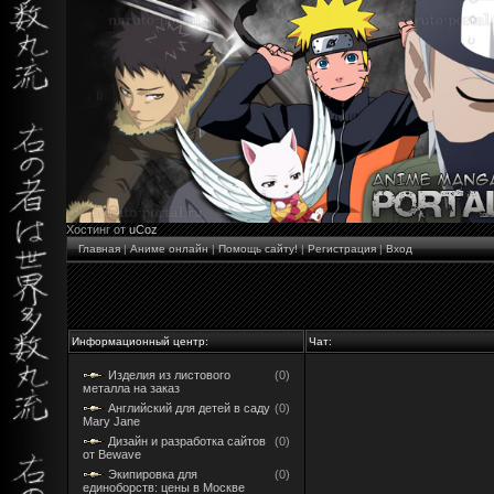
Хостинг от
uCoz
Главная
|
Аниме онлайн
|
Помощь сайту!
|
Регистрация
|
Вход
Информационный центр:
Чат:
Изделия из листового
(0)
металла на заказ
Английский для детей в саду
(0)
Mary Jane
Дизайн и разработка сайтов
(0)
от Bewave
Экипировка для
(0)
единоборств: цены в Москве