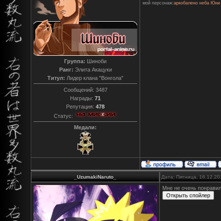
мой персонаж:
аркобалено неба Юни
Группа:
Шиноби
Ранг:
Элита Акацуки
Титул:
Лидер клана "Вонгола"
Сообщений:
3487
Награды:
71
Репутация:
478
Статус:
Медали:
_UzumakiNaruto_
Дата: Пятница, 16.12.20
Мне не очень понравил