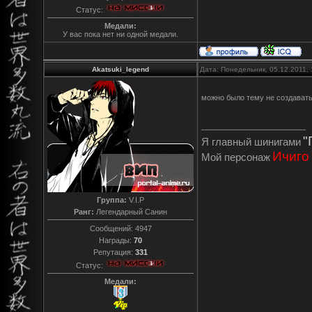
Статус:
Медали:
У вас пока нет ни одной медали.
Akatsuki_legend
Дата: Понедельник, 05.12.2011,
можно было тему не создавать
"
Я главный шинигами
Ичиго
Мой персонаж
Группа:
V.I.P
Ранг:
Легендарный Санин
Сообщений:
4947
Награды:
70
Репутация:
331
Статус:
Медали: