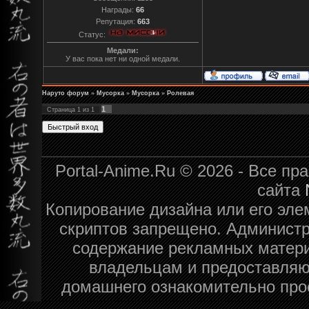
Награды:
66
Репутация:
663
Статус:
Медали:
У вас пока нет ни одной медали.
Наруто форум
»
Мусорка
»
Мусорка
»
Ролевая
1
Страница
1
из
1
Portal-Anime.Ru © 2026 - Все п
сайта
Копирование дизайна или его эле
скриптов запрещено. Администра
содержание рекламных матери
владельцам и предоставляю
домашнего ознакомительно про