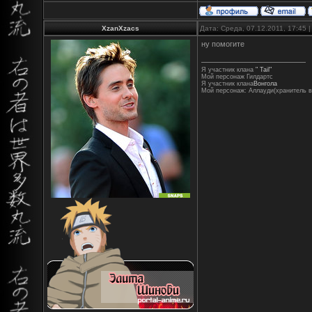
XzanXzacs
Дата: Среда, 07.12.2011, 17:45
ну помогите
Я участник клана
" Tail"
Мой персонаж Гилдартс
Я участник клана
Вонгола
Мой персонаж: Аллауди(хранитель в