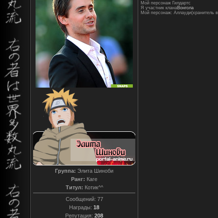
Мой персонаж Гилдартс
Я участник клана
Вонгола
Мой персонаж: Аллауди(хранитель в
Группа:
Элита Шиноби
Ранг:
Каге
Титул:
Котик^^
Сообщений:
77
Награды:
18
Репутация:
208