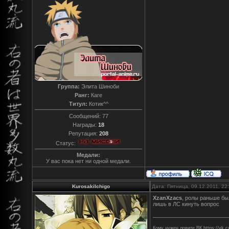
Группа:
Элита Шиноби
Ранг:
Каге
Титул:
Котик^^
Сообщений:
77
Награды:
18
Репутация:
208
Статус:
Медали:
У вас пока нет ни одной медали.
KurosakiIchigo
Дата: Пятница, 09.12.2011, 2
XzanXzacs
, ролы раньше бы
лишь в ЛС кинуть вопрос
Кому нужен ловите ВК https://vk.