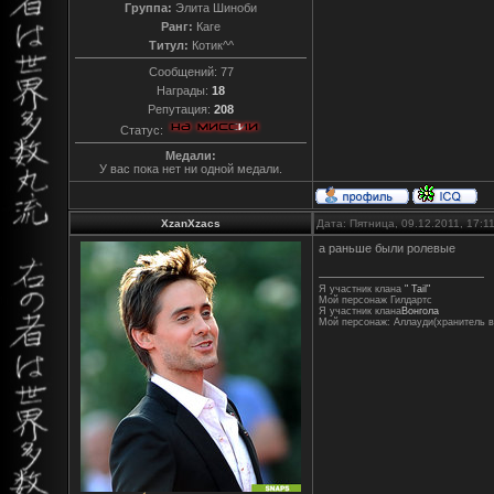
Группа:
Элита Шиноби
Ранг:
Каге
Титул:
Котик^^
Сообщений:
77
Награды:
18
Репутация:
208
Статус:
Медали:
У вас пока нет ни одной медали.
XzanXzacs
Дата: Пятница, 09.12.2011, 17:
а раньше были ролевые
Я участник клана
" Tail"
Мой персонаж Гилдартс
Я участник клана
Вонгола
Мой персонаж: Аллауди(хранитель в