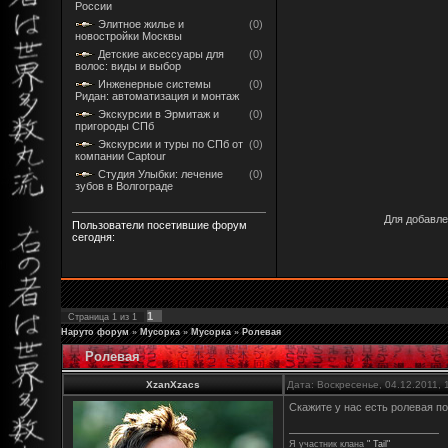
России
Элитное жилье и
(0)
новостройки Москвы
Детские аксессуары для
(0)
волос: виды и выбор
Инженерные системы
(0)
Ридан: автоматизация и монтаж
Экскурсии в Эрмитаж и
(0)
пригороды СПб
Экскурсии и туры по СПб от
(0)
компании Captour
Студия Улыбки: лечение
(0)
зубов в Волгограде
Для добавле
Пользователи посетившие форум
сегодня:
1
Страница
1
из
1
Наруто форум
»
Мусорка
»
Мусорка
»
Ролевая
Ролевая
XzanXzacs
Дата: Воскресенье, 04.12.2011,
Скажите у нас есть ролевая по
Я участник клана
" Tail"