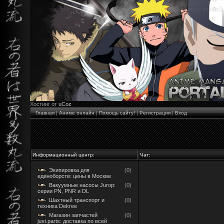
Хостинг от
uCoz
Главная
|
Аниме онлайн
|
Помощь сайту!
|
Регистрация
|
Вход
Информационный центр:
Чат:
Экипировка для
(0)
единоборств: цены в Москве
Вакуумные насосы Jurop:
(0)
серии PN, PNR и DL
Шахтный транспорт и
(0)
техника Dekree
Магазин запчастей
(0)
just.parts: доставка по всей