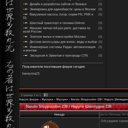
Дизайн и разработка сайтов от Bewave
(0)
Экипировка для единоборств: цены в Москве
(0)
Вакуумные насосы Jurop: серии PN, PNR и
(0)
DL
Шахтный транспорт и техника Dekree
(0)
Магазин запчастей just.parts: доставка по
(0)
всей России
Элитное жилье и новостройки Москвы
(0)
Детские аксессуары для волос: виды и выбор
(0)
Инженерные системы Ридан: автоматизация
(0)
и монтаж
Экскурсии в Эрмитаж и пригороды СПб
(0)
Пользователи посетившие форум сегодня:
haveyona23
1
Страница
1
из
1
Наруто форум
»
Мусорка
»
Мусорка
»
Naruto Shippuuden 238 / Наруто Шиппуден
Naruto Shippuuden 238 / Наруто Шиппуден 238
Никадо
Дата: Пятница, 02.
Обсуждаем сери