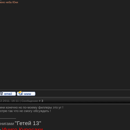
лено неба Юни
12.2011, 16:11 | Сообщение #
3
вини конечно но по-моему филлеры это уг !
отрю так что не смогу обсуждать !
"Гетей 13"
инигами
Ичиго Куросаки