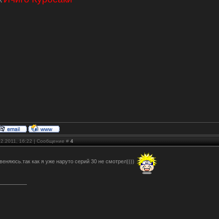
ж
12.2011, 16:22 | Сообщение #
4
звеняюсь.так как я уже наруто серий 30 не смотрел))))