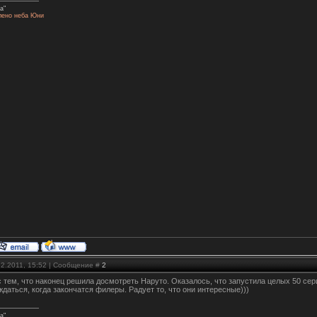
а"
лено неба Юни
12.2011, 15:52 | Сообщение #
2
 тем, что наконец решила досмотреть Наруто. Оказалось, что запустила целых 50 сер
ждаться, когда закончатся филеры. Радует то, что они интересные)))
а"