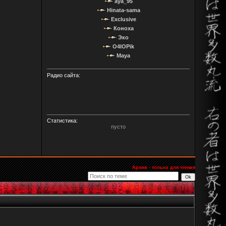
aya_95
Hinata-sama
Exclusive
Коноха
Эко
O4IOPik
Maya
Радио сайта:
Статистика:
пусто
Архив - только для чтения