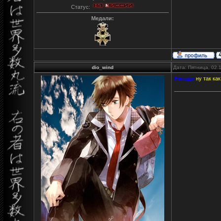
Статус:
Медали:
dio_wind
Дата: Пятница, 02.
Никадо
ну так ка