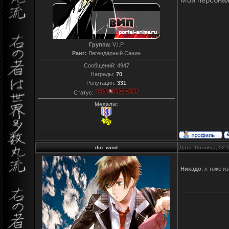
Мой персона
Группа:
V.I.P
Ранг:
Легендарный Санин
Сообщений:
4947
Награды:
70
Репутация:
331
Статус:
Медали:
dio_wind
Дата: Пятница, 02.
Никадо
, я тоже и