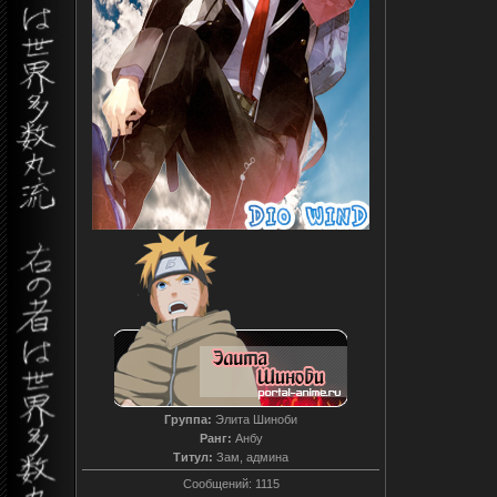
Группа:
Элита Шиноби
Ранг:
Анбу
Титул:
Зам, админа
Сообщений:
1115