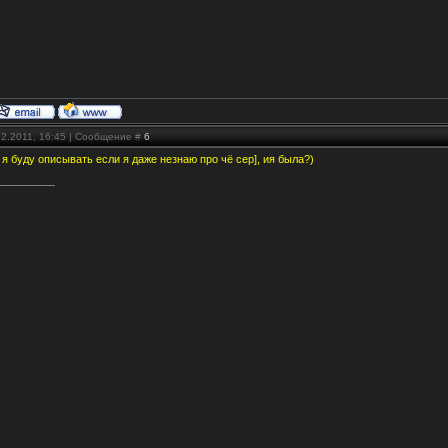
12.2011, 16:45 | Сообщение #
6
к я буду описывать если я даже незнаю про чё сер], ия была?)