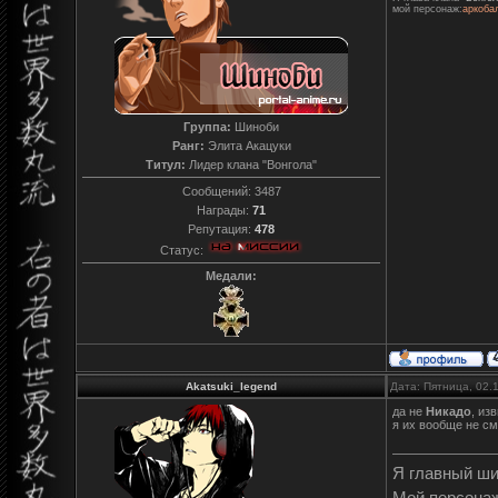
мой персонаж:
аркоба
Группа:
Шиноби
Ранг:
Элита Акацуки
Титул:
Лидер клана "Вонгола"
Сообщений:
3487
Награды:
71
Репутация:
478
Статус:
Медали:
Akatsuki_legend
Дата: Пятница, 02.
да не
Никадо
, из
я их вообще не см
Я главный ш