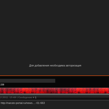
Для добавления необходима авторизация
 238
12.2011, 15:48 | Сообщение #
1
ю
http://naruto-portal.ru/news....-01-663