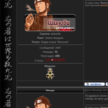
Я глава клана
"Вонгол
мой персонаж:
аркоба
Группа:
Шиноби
Ранг:
Элита Акацуки
Титул:
Лидер клана "Вонгола"
Сообщений:
3487
Награды:
71
Репутация:
478
Статус:
Медали:
Никадо
Дата: Пятница, 02.
Поздравьте меня с
теперь не могу до
Я глава клана
"Вонгол