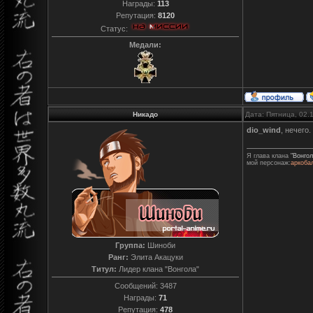
Награды:
113
Репутация:
8120
Статус:
Медали:
Никадо
Дата: Пятница, 02.
dio_wind
, нечего
Я глава клана
"Вонгол
мой персонаж:
аркоба
Группа:
Шиноби
Ранг:
Элита Акацуки
Титул:
Лидер клана "Вонгола"
Сообщений:
3487
Награды:
71
Репутация:
478