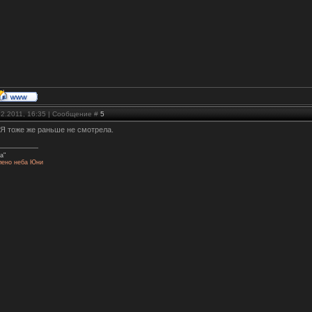
12.2011, 16:35 | Сообщение #
5
. Я тоже же раньше не смотрела.
а"
лено неба Юни