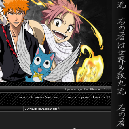
Приветствую Вас
Шпион
|
RSS
[
Новые сообщения
·
Участники
·
Правила форума
·
Поиск
·
RSS
]
7 лучших пользователей: