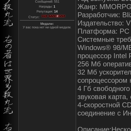
Сообщений:
551
Жанр: MMORP
Награды:
1
Репутация:
14
Разработчик: Bli
Статус:
Издательство: V
Медали:
У вас пока нет ни одной медали.
Платформа: PC
Системные треб
Windows® 98/M
процессор Intel
256 Мб операти
32 Мб ускорите
сопроцессором 
4 Гб свободного
звуковая карта,
4-скоростной C
соединение с Ин
Описание:Неско