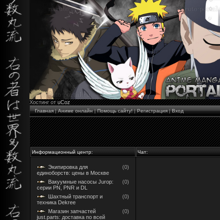
Хостинг от
uCoz
Главная
|
Аниме онлайн
|
Помощь сайту!
|
Регистрация
|
Вход
Информационный центр:
Чат:
Экипировка для
(0)
единоборств: цены в Москве
Вакуумные насосы Jurop:
(0)
серии PN, PNR и DL
Шахтный транспорт и
(0)
техника Dekree
Магазин запчастей
(0)
just.parts: доставка по всей