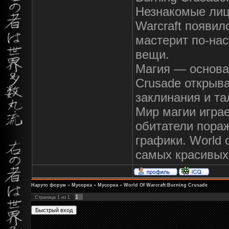
Незнакомые лиц
Warcraft появил
мастерит по-на
вещи.
Магия — основа 
Crusade открыв
заклинания и та
Мир магии играе
обитатели пора
графики. World 
самых красивых
Наруто форум
»
Мусорка
»
Мусорка
»
World Of Warcraft:Burning Crusade
1
Страница
1
из
1