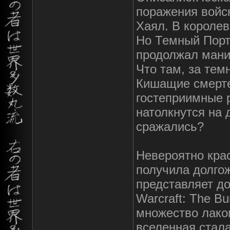
поражения войс
Хаял. В королев
Но Темный Порт
продолжал мани
Что там, за тем
Кишащие смерте
гостеприимные 
натолкнутся на 
сражались?
Невероятно крас
получила долгож
представляет до
Warcraft: The B
множество лако
вселенная стал