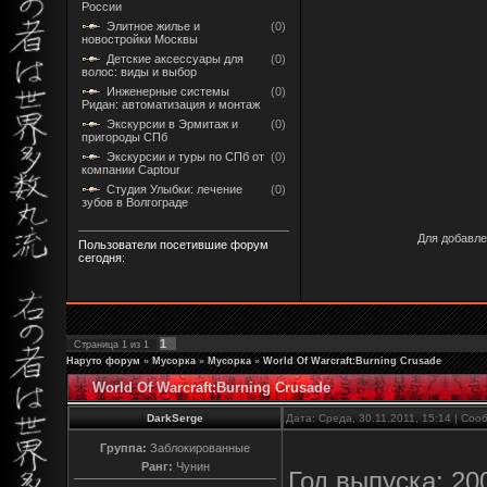
России
Элитное жилье и
(0)
новостройки Москвы
Детские аксессуары для
(0)
волос: виды и выбор
Инженерные системы
(0)
Ридан: автоматизация и монтаж
Экскурсии в Эрмитаж и
(0)
пригороды СПб
Экскурсии и туры по СПб от
(0)
компании Captour
Студия Улыбки: лечение
(0)
зубов в Волгограде
Для добавле
Пользователи посетившие форум
сегодня:
1
Страница
1
из
1
Наруто форум
»
Мусорка
»
Мусорка
»
World Of Warcraft:Burning Crusade
World Of Warcraft:Burning Crusade
DarkSerge
Дата: Среда, 30.11.2011, 15:14 | Со
Группа:
Заблокированные
Ранг:
Чунин
Год выпуска: 20