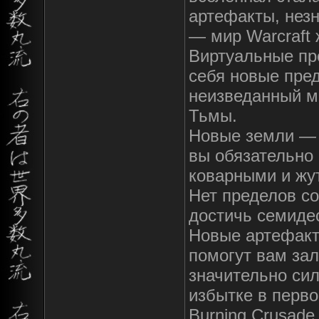
артефакты, нез
— мир Warcraft 
Виртуальные пр
себя новые пре
неизведанный м
Тьмы.
Новые земли — 
вы обязательно
коварными и жу
Нет пределов с
достичь семидес
Новые артефакт
помогут вам зал
значительно си
избытке в перво
Burning Crusade