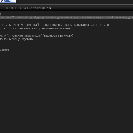
 28.11.2011, 14:24 | Сообщение #
5
)
аю текст ^^ = обычно терь будет размытие в движение и полу текст белый полу красный,стили могу де
о стиль слоя. А стиль работы например у скремо аватарка такого стиля
иля... (прост не знаю как правильно выразить)
сти "Японские иероглифы" (надеюсь это кисти).
можешь фону научить...
arecno6