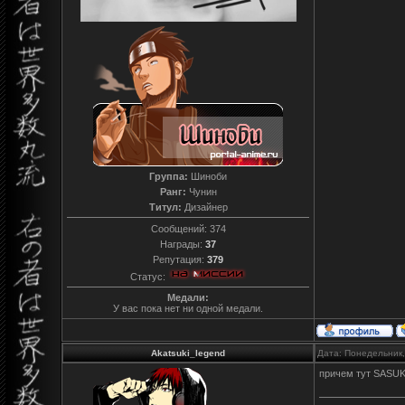
Группа:
Шиноби
Ранг:
Чунин
Титул:
Дизайнер
Сообщений:
374
Награды:
37
Репутация:
379
Статус:
Медали:
У вас пока нет ни одной медали.
Akatsuki_legend
Дата: Понедельник,
причем тут SASUK