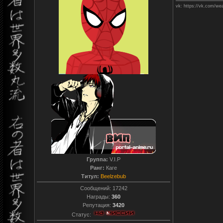
vk: https://vk.com/we
Группа:
V.I.P
Ранг:
Каге
Титул:
Beelzebub
Сообщений:
17242
Награды:
360
Репутация:
3420
Статус: