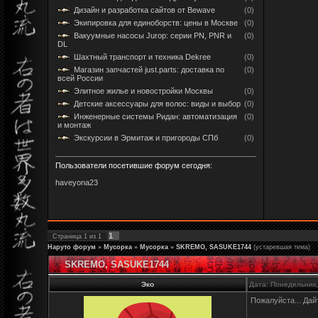
Дизайн и разработка сайтов от Bewave
(0)
Экипировка для единоборств: цены в Москве
(0)
Вакуумные насосы Jurop: серии PN, PNR и
(0)
DL
Шахтный транспорт и техника Dekree
(0)
Магазин запчастей just.parts: доставка по
(0)
всей России
Элитное жилье и новостройки Москвы
(0)
Детские аксессуары для волос: виды и выбор
(0)
Инженерные системы Ридан: автоматизация
(0)
и монтаж
Экскурсии в Эрмитаж и пригороды СПб
(0)
Пользователи посетившие форум сегодня:
haveyona23
1
Страница
1
из
1
Наруто форум
»
Мусорка
»
Мусорка
»
SKREMO, SASUKE1744
(устаревшая тема)
SKREMO, SASUKE1744
Эко
Дата: Понедельник,
Пожалуйста... Дай