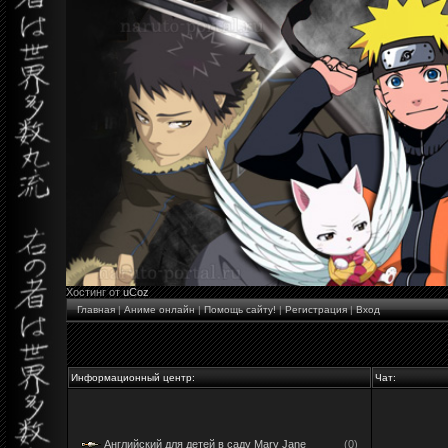
Хостинг от
uCoz
Главная
|
Аниме онлайн
|
Помощь сайту!
|
Регистрация
|
Вход
Информационный центр:
Чат:
Английский для детей в саду Mary Jane
(0)