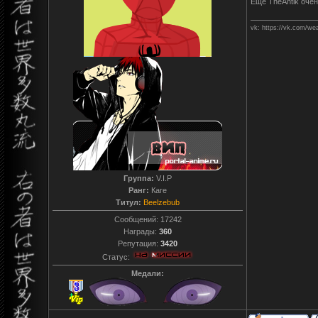
Ещё TheAntik очен
vk: https://vk.com/we
Группа:
V.I.P
Ранг:
Каге
Титул:
Beelzebub
Сообщений:
17242
Награды:
360
Репутация:
3420
Статус:
Медали: