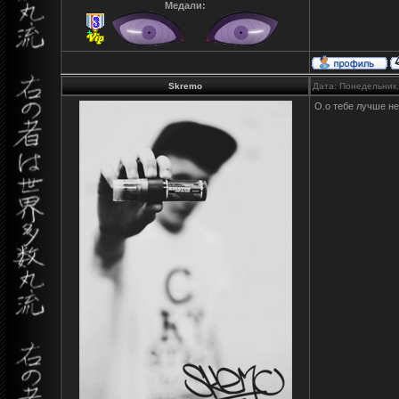
Медали:
Skremo
Дата: Понедельник,
О.о тебе лучше не