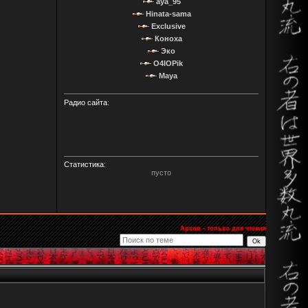
aya_95
Hinata-sama
Exclusive
Коноха
Эко
O4IOPik
Maya
Радио сайта:
Статистика:
пусто
Архив - только для чтения