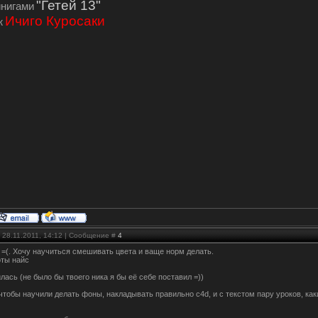
"Гетей 13"
инигами
Ичиго Куросаки
ж
 28.11.2011, 14:12 | Сообщение #
4
 =(. Хочу научиться смешивать цвета и ваще норм делать.
оты найс
лась (не было бы твоего ника я бы её себе поставил =))
чтобы научили делать фоны, накладывать правильно c4d, и с текстом пару уроков, ка