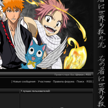
Приветствую Вас
Шпион
|
RSS
[
Новые сообщения
·
Участники
·
Правила форума
·
Поиск
·
RSS
]
7 лучших пользователей: