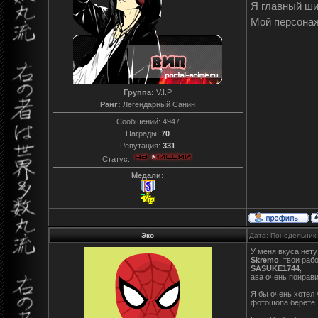
Я главный ш
Мой персона
Группа:
V.I.P
Ранг:
Легендарный Санин
Сообщений:
4947
Награды:
70
Репутация:
331
Статус:
Медали:
Эко
Дата: Понедельник,
У меня вкуса нету
Skremo
, твои раб
SASUKE1744
,
ава очень понрави
Я бы очень хотел 
фотошопа берёте.