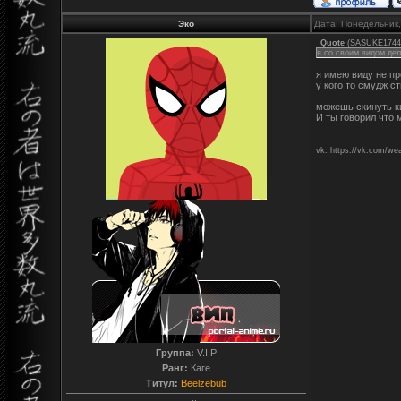
Эко
Дата: Понедельник,
Quote
(
SASUKE1744
я со своим видом дел
я имею виду не пр
у кого то смудж ст
можешь скинуть ки
И ты говорил что 
vk: https://vk.com/we
Группа:
V.I.P
Ранг:
Каге
Титул:
Beelzebub