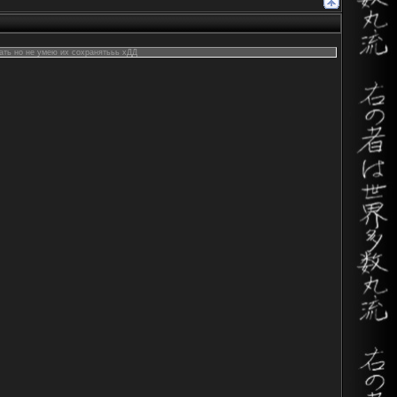
лать но не умею их сохранятььь хДД