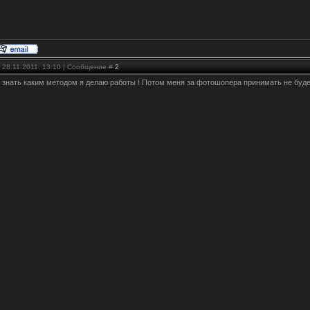
 28.11.2011, 13:10 | Сообщение #
2
 знать каким методом я делаю работы ! Потом меня за фотошопера принимать не будешь