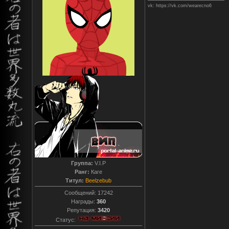
vk: https://vk.com/wearecno6
Группа:
V.I.P
Ранг:
Каге
Титул:
Beelzebub
Сообщений:
17242
Награды:
360
Репутация:
3420
Статус: