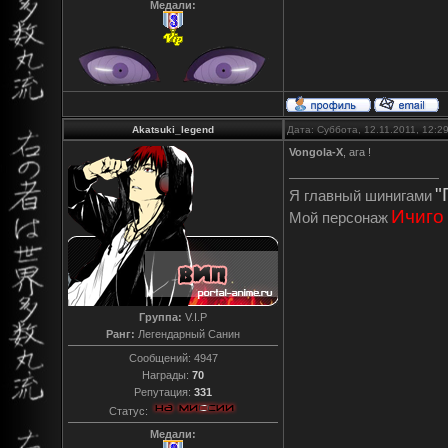
Медали:
Akatsuki_legend
Дата: Суббота, 12.11.2011, 12:
Vongola-X
, ага !
"
Я главный шинигами
Ичиго
Мой персонаж
Группа:
V.I.P
Ранг:
Легендарный Санин
Сообщений:
4947
Награды:
70
Репутация:
331
Статус:
Медали: