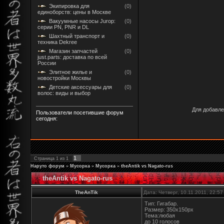
Экипировка для
(0)
единоборств: цены в Москве
Вакуумные насосы Jurop:
(0)
серии PN, PNR и DL
Шахтный транспорт и
(0)
техника Dekree
Магазин запчастей
(0)
just.parts: доставка по всей
России
Элитное жилье и
(0)
новостройки Москвы
Детские аксессуары для
(0)
волос: виды и выбор
Для добавле
Пользователи посетившие форум
сегодня:
1
Страница
1
из
1
Наруто форум
»
Мусорка
»
Мусорка
»
theAntik vs Nagato-rus
theAntik vs Nagato-rus
TheAnTik
Дата: Четверг, 10.11.2011, 22:5
Тип: Гигабар.
Размер: 350х150рх
Тема:любая
до 10 голосов