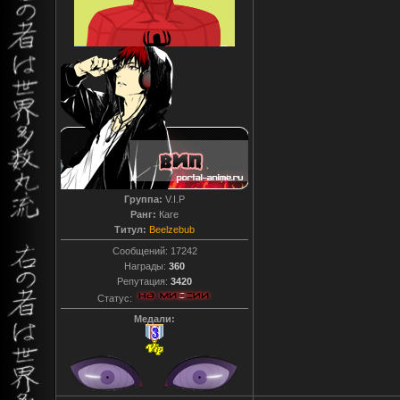
Группа:
V.I.P
Ранг:
Каге
Титул:
Beelzebub
Сообщений:
17242
Награды:
360
Репутация:
3420
Статус:
Медали: