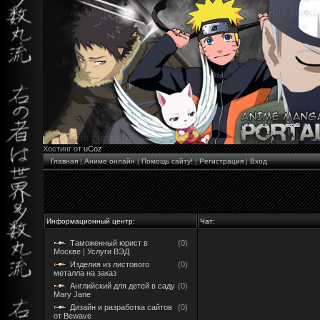
Хостинг от
uCoz
Главная
|
Аниме онлайн
|
Помощь сайту!
|
Регистрация
|
Вход
Информационный центр:
Чат:
Таможенный юрист в
(0)
Москве | Услуги ВЭД
Изделия из листового
(0)
металла на заказ
Английский для детей в саду
(0)
Mary Jane
Дизайн и разработка сайтов
(0)
от Bewave