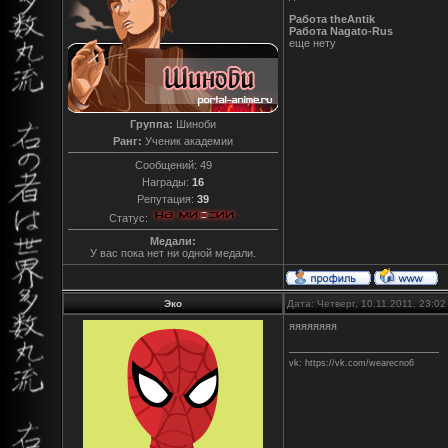
Работа theAntik
Работа Nagato-Rus
еще нету
Группа:
Шиноби
Ранг:
Ученик академии
Сообщений:
49
Награды:
16
Репутация:
39
Статус:
Медали:
У вас пока нет ни одной медали.
Эко
Дата: Четверг, 10.11.2011, 23:0
яяяяяяяя
vk: https://vk.com/wearecno6