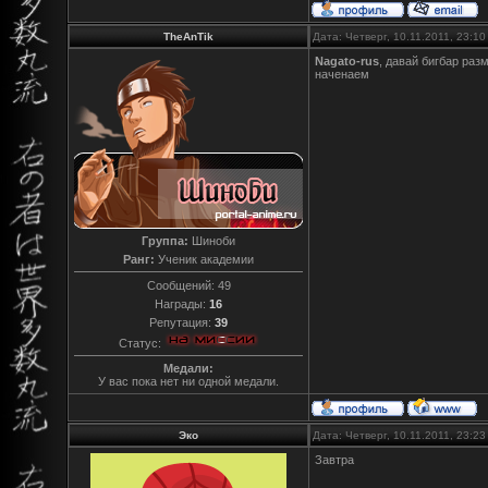
TheAnTik
Дата: Четверг, 10.11.2011, 23:1
Nagato-rus
, давай бигбар раз
наченаем
Группа:
Шиноби
Ранг:
Ученик академии
Сообщений:
49
Награды:
16
Репутация:
39
Статус:
Медали:
У вас пока нет ни одной медали.
Эко
Дата: Четверг, 10.11.2011, 23:2
Завтра