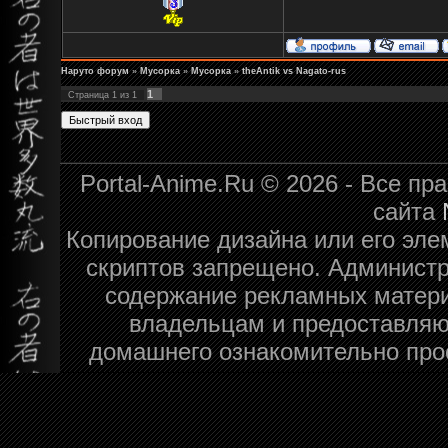
Наруто форум
»
Мусорка
»
Мусорка
»
theAntik vs Nagato-rus
1
Страница
1
из
1
Portal-Anime.Ru © 2026 - Все п
сайта
Копирование дизайна или его эле
скриптов запрещено. Администра
содержание рекламных матери
владельцам и предоставляю
домашнего ознакомительно про