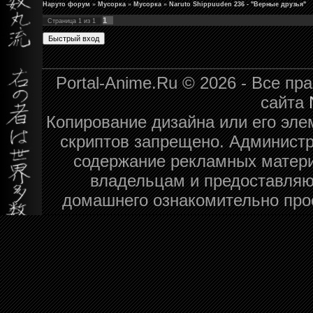
Наруто форум
»
Мусорка
»
Мусорка
»
Naruto Shippuuden 236 - "Верные друзья"
1
Страница
1
из
1
Portal-Anime.Ru © 2026 - Все п
сайта
Копирование дизайна или его эле
скриптов запрещено. Администра
содержание рекламных матери
владельцам и предоставляю
домашнего ознакомительно про