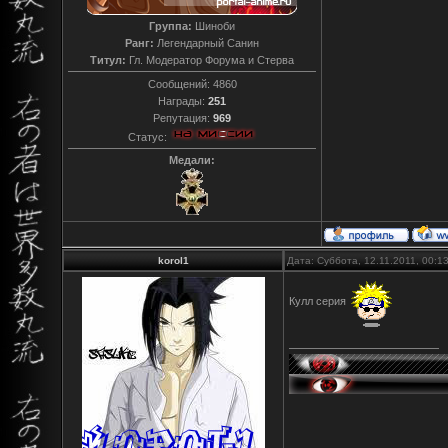
Группа:
Шиноби
Ранг:
Легендарный Санин
Титул:
Гл. Модератор Форума и Стерва
Сообщений:
4860
Награды:
251
Репутация:
969
Статус:
Медали:
korol1
Дата: Суббота, 12.11.2011, 00:
Кулл серия