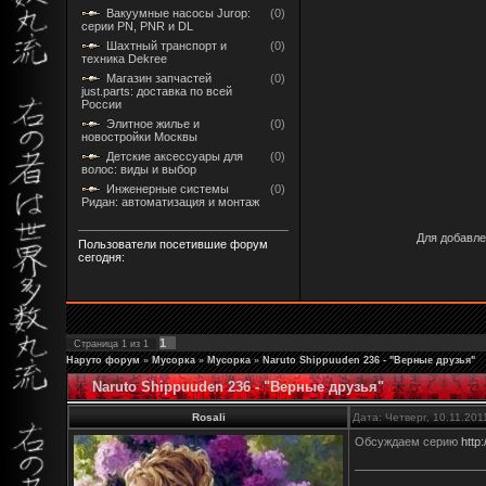
Вакуумные насосы Jurop:
(0)
серии PN, PNR и DL
Шахтный транспорт и
(0)
техника Dekree
Магазин запчастей
(0)
just.parts: доставка по всей
России
Элитное жилье и
(0)
новостройки Москвы
Детские аксессуары для
(0)
волос: виды и выбор
Инженерные системы
(0)
Ридан: автоматизация и монтаж
Для добавле
Пользователи посетившие форум
сегодня:
1
Страница
1
из
1
Наруто форум
»
Мусорка
»
Мусорка
»
Naruto Shippuuden 236 - "Верные друзья"
Naruto Shippuuden 236 - "Верные друзья"
Rosali
Дата: Четверг, 10.11.20
Обсуждаем серию
http