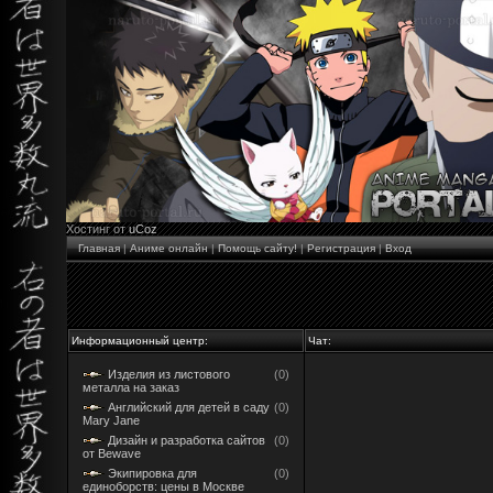
Хостинг от
uCoz
Главная
|
Аниме онлайн
|
Помощь сайту!
|
Регистрация
|
Вход
Информационный центр:
Чат:
Изделия из листового
(0)
металла на заказ
Английский для детей в саду
(0)
Mary Jane
Дизайн и разработка сайтов
(0)
от Bewave
Экипировка для
(0)
единоборств: цены в Москве