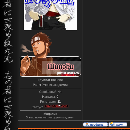
Группа:
Шиноби
Ранг:
Ученик академии
Сообщений:
44
Награды:
0
Репутация:
11
Статус:
Медали:
У вас пока нет ни одной медали.