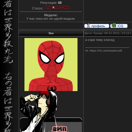
Репутация:
68
Статус:
Медали:
У вас пока нет ни одной медали.
Эко
Дата: Среда, 09.11.2011, 13:14
а сори тему клосед
vk: https://vk.com/wearecno6