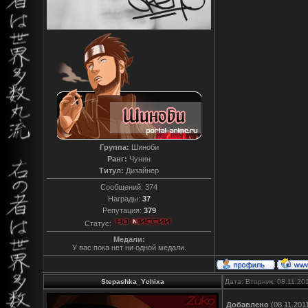
Группа:
Шиноби
Ранг:
Чунин
Титул:
Дизайнер
Сообщений:
374
Награды:
37
Репутация:
379
Статус:
Медали:
У вас пока нет ни одной медали.
Stepashka_Ychixa
Дата: Вторник, 08.11.20
Добавлено
(08.11.2011