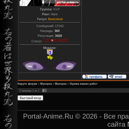
Группа:
V.I.P
Ранг:
Каге
Титул:
Beelzebub
Сообщений:
17242
Награды:
360
Репутация:
3420
Статус:
Медали:
Наруто форум
»
Мусорка
»
Мусорка
»
Оценка ваших работ
1
Страница
1
из
1
Portal-Anime.Ru © 2026 - Все п
сайта