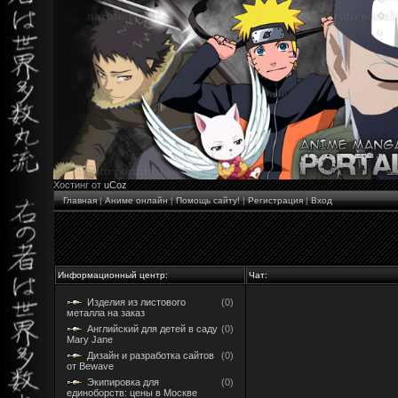
Хостинг от
uCoz
Главная
|
Аниме онлайн
|
Помощь сайту!
|
Регистрация
|
Вход
Информационный центр:
Чат:
Изделия из листового
(0)
металла на заказ
Английский для детей в саду
(0)
Mary Jane
Дизайн и разработка сайтов
(0)
от Bewave
Экипировка для
(0)
единоборств: цены в Москве