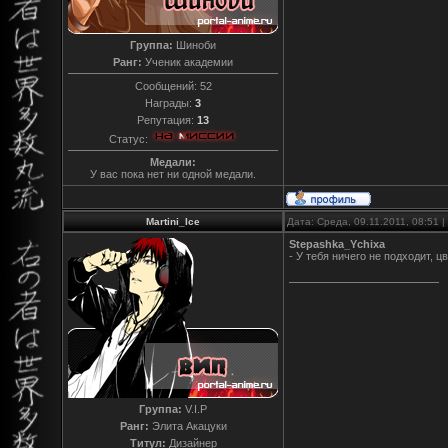
Группа:
Шиноби
Ранг:
Ученик академии
Сообщений:
52
Награды:
3
Репутация:
13
Статус:
Медали:
У вас пока нет ни одной медали.
Martini_Ice
Дата: Среда, 09.11.2011, 08:51
Stepashka_Ychixa
- У тебя ничего не подходит, ц
Группа:
V.I.P
Ранг:
Элита Акацуки
Титул:
Дизайнер