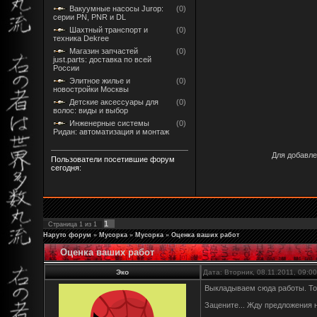
Вакуумные насосы Jurop:
(0)
серии PN, PNR и DL
Шахтный транспорт и
(0)
техника Dekree
Магазин запчастей
(0)
just.parts: доставка по всей
России
Элитное жилье и
(0)
новостройки Москвы
Детские аксессуары для
(0)
волос: виды и выбор
Инженерные системы
(0)
Ридан: автоматизация и монтаж
Для добавле
Пользователи посетившие форум
сегодня:
1
Страница
1
из
1
Наруто форум
»
Мусорка
»
Мусорка
»
Оценка ваших работ
Оценка ваших работ
Эко
Дата: Вторник, 08.11.2011, 09:
Выкладываем сюда работы. То
Зацените... Жду предложения на