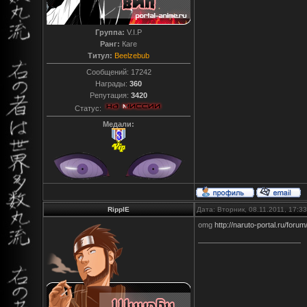
Группа:
V.I.P
Ранг:
Каге
Титул:
Beelzebub
Сообщений:
17242
Награды:
360
Репутация:
3420
Статус:
Медали:
RipplE
Дата: Вторник, 08.11.2011, 17:
omg
http://naruto-portal.ru/foru