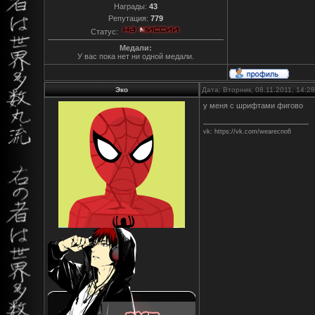
Награды:
43
Репутация:
779
Статус:
Медали:
У вас пока нет ни одной медали.
Эко
Дата: Вторник, 08.11.2011, 14:
у меня с шрифтами фигово
vk: https://vk.com/wearecno6