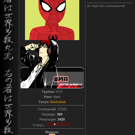
vk: https://vk.com/wearecno6
Группа:
V.I.P
Ранг:
Каге
Титул:
Beelzebub
Сообщений:
17242
Награды:
360
Репутация:
3420
Статус:
Медали: