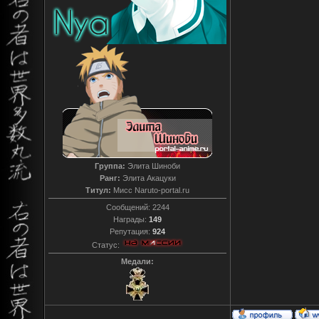
Группа:
Элита Шиноби
Ранг:
Элита Акацуки
Титул:
Мисс Naruto-portal.ru
Сообщений:
2244
Награды:
149
Репутация:
924
Статус:
Медали: