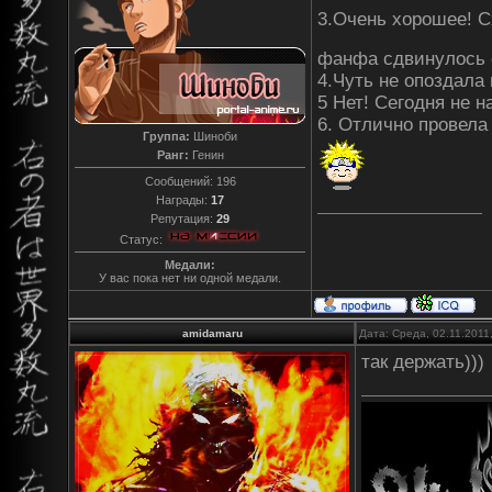
3.Очень хорошее! С
фанфа сдвинулось 
4.Чуть не опоздала 
5 Нет! Сегодня не 
6. Отлично провела
Группа:
Шиноби
Ранг:
Генин
Сообщений:
196
Награды:
17
Репутация:
29
Статус:
Медали:
У вас пока нет ни одной медали.
amidamaru
Дата: Среда, 02.11.2011
так держать)))