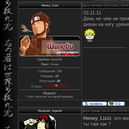
Honey_Lizzi
Дата: Четверг, 03.11.2011, 18:5
03.11.11
День ни чем не при
диван на ногу урон
Группа:
Шиноби
Ранг:
Генин
Сообщений:
196
Награды:
17
Репутация:
29
Статус:
Медали:
У вас пока нет ни одной медали.
Akatsuki_legend
Дата: Среда, 14.12.2011, 20:03
Honey_Lizzi
, ого жи
ты там как ?