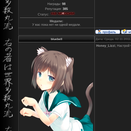
Награды:
98
Репутация:
385
Статус:
Медали:
У вас пока нет ни одной медали.
bluebell
Дата: Среда, 02.11.2011
Honey_Lizzi
, Настрой 