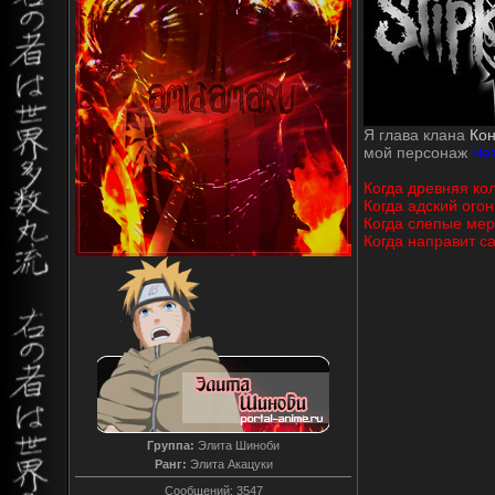
Я глава клана
Ко
мой персонаж
Че
Когда древняя ко
Когда адский огон
Когда слепые мер
Когда направит с
Группа:
Элита Шиноби
Ранг:
Элита Акацуки
Сообщений:
3547