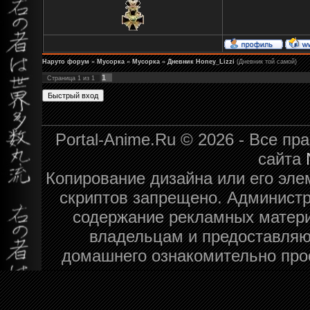
Наруто форум
»
Мусорка
»
Мусорка
»
Дневник Honey_Lizzi
(Дневник той самой)
1
Страница
1
из
1
Portal-Anime.Ru © 2026 - Все п
сайта
Копирование дизайна или его эле
скриптов запрещено. Администра
содержание рекламных матери
владельцам и предоставляю
домашнего ознакомительно про