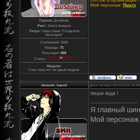
Состою в организации 
Мой персонаж:
Ямато
Группа:
Дизайнер
Ранг:
Элита Акацуки
Титул:
Глава клана "Создатели
Автатарок"
Сообщений:
2686
Награды:
71
Репутация:
668
Статус:
Медали:
У вас пока нет ни одной медали.
Akatsuki_legend
Дата: Четверг, 05.01.2012, 21:
пиши еще !
Я главный ши
Мой персонаж