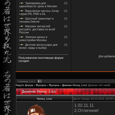
Экипировка для
(0)
единоборств: цены в Москве
Вакуумные насосы Jurop:
(0)
серии PN, PNR и DL
Шахтный транспорт и
(0)
техника Dekree
Магазин запчастей
(0)
just.parts: доставка по всей
России
Элитное жилье и
(0)
новостройки Москвы
Детские аксессуары для
(0)
волос: виды и выбор
Для добавле
Пользователи посетившие форум
сегодня:
1
Страница
1
из
1
Наруто форум
»
Мусорка
»
Мусорка
»
Дневник Honey_Lizzi
(Дневник той самой)
Дневник Honey_Lizzi
Honey_Lizzi
Дата: Среда, 02.11.2011, 18:56
1.02.11.11
2.Отличное!