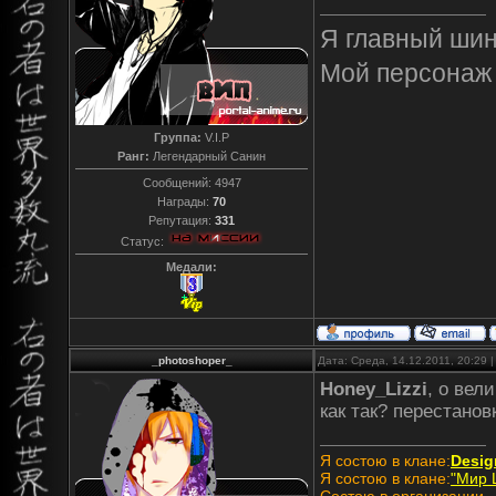
Я главный ши
Мой персонаж
Группа:
V.I.P
Ранг:
Легендарный Санин
Сообщений:
4947
Награды:
70
Репутация:
331
Статус:
Медали:
_photoshoper_
Дата: Среда, 14.12.2011, 20:29
Honey_Lizzi
, о вели
как так? перестанов
Я состою в клане:
Desig
Я состою в клане:
"Мир 