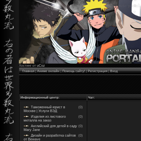
Хостинг от
uCoz
Главная
|
Аниме онлайн
|
Помощь сайту!
|
Регистрация
|
Вход
Информационный центр:
Чат:
Таможенный юрист в
(0)
Москве | Услуги ВЭД
Изделия из листового
(0)
металла на заказ
Английский для детей в саду
(0)
Mary Jane
Дизайн и разработка сайтов
(0)
от Bewave