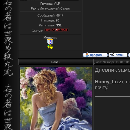
Группа:
V.I.P
Ранг:
Легендарный Санин
Сообщений:
4947
Награды:
70
Репутация:
331
Статус:
Медали:
Rosali
Дата: Четверг, 19.01.20
Дневник замо
Honey_Lizzi
, 
почту.