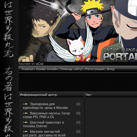
Хостинг от
uCoz
Главная
|
Аниме онлайн
|
Помощь сайту!
|
Регистрация
|
Вход
Информационный центр:
Чат:
Экипировка для
(0)
единоборств: цены в Москве
Вакуумные насосы Jurop:
(0)
серии PN, PNR и DL
Шахтный транспорт и
(0)
техника Dekree
Магазин запчастей
(0)
just.parts: доставка по всей