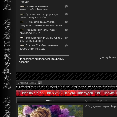
России
Элитное жилье и
(0)
новостройки Москвы
Детские аксессуары для
(0)
волос: виды и выбор
Инженерные системы
(0)
Ридан: автоматизация и монтаж
Экскурсии в Эрмитаж и
(0)
пригороды СПб
Экскурсии и туры по СПб от
(0)
компании Captour
Студия Улыбки: лечение
(0)
зубов в Волгограде
Для добавле
Пользователи посетившие форум
сегодня:
1
Страница
1
из
1
Наруто форум
»
Мусорка
»
Мусорка
»
Naruto Shippuuden 234 / Наруто шиппуден
Naruto Shippuuden 234 / Наруто шиппуден 234 "Любим
Rosali
Дата: Четверг, 27.10.20
Обсуждаем серию
http