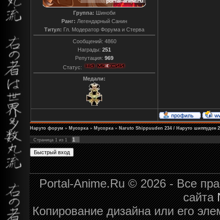
Группа:
Шиноби
Ранг:
Легендарный Санин
Титул:
Гл. Модератор Форума и Стерва
Сообщений:
4860
Награды:
251
Репутация:
969
Статус:
Медали:
Наруто форум
»
Мусорка
»
Мусорка
»
Naruto Shippuuden 234 / Наруто шиппуден
1
Страница
1
из
1
Portal-Anime.Ru © 2026 - Все п
сайта
Копирование дизайна или его эле