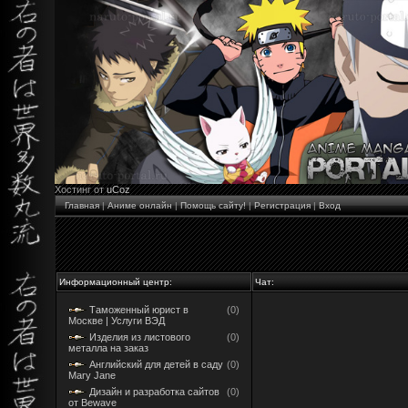
Хостинг от
uCoz
Главная
|
Аниме онлайн
|
Помощь сайту!
|
Регистрация
|
Вход
Информационный центр:
Чат:
Таможенный юрист в
(0)
Москве | Услуги ВЭД
Изделия из листового
(0)
металла на заказ
Английский для детей в саду
(0)
Mary Jane
Дизайн и разработка сайтов
(0)
от Bewave