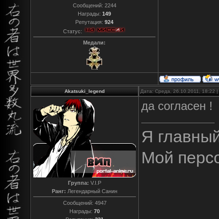
Сообщений:
2244
Награды:
149
Репутация:
924
Статус:
Медали:
Akatsuki_legend
Дата: Среда, 26.10.2011, 18:22
да согласен !
Я главны
Мой перс
Группа:
V.I.P
Ранг:
Легендарный Санин
Сообщений:
4947
Награды:
70