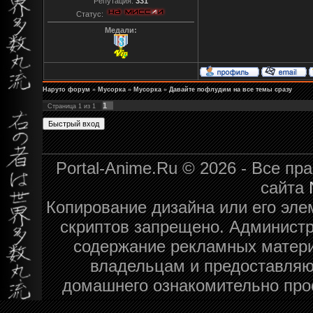
Репутация:
331
Статус:
Медали:
Наруто форум
»
Мусорка
»
Мусорка
»
Давайте пофлудим на все темы сразу
1
Страница
1
из
1
Portal-Anime.Ru © 2026 - Все п
сайта
Копирование дизайна или его эле
скриптов запрещено. Администра
содержание рекламных матери
владельцам и предоставляю
домашнего ознакомительно про