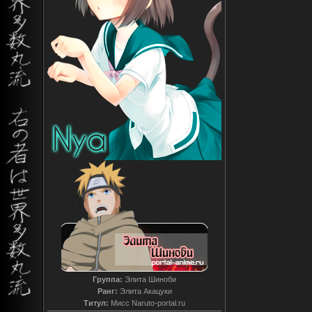
Группа:
Элита Шиноби
Ранг:
Элита Акацуки
Титул:
Мисс Naruto-portal.ru