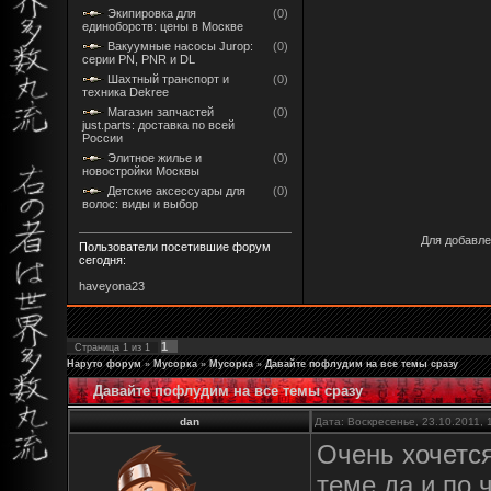
Экипировка для
(0)
единоборств: цены в Москве
Вакуумные насосы Jurop:
(0)
серии PN, PNR и DL
Шахтный транспорт и
(0)
техника Dekree
Магазин запчастей
(0)
just.parts: доставка по всей
России
Элитное жилье и
(0)
новостройки Москвы
Детские аксессуары для
(0)
волос: виды и выбор
Для добавле
Пользователи посетившие форум
сегодня:
haveyona23
1
Страница
1
из
1
Наруто форум
»
Мусорка
»
Мусорка
»
Давайте пофлудим на все темы сразу
Давайте пофлудим на все темы сразу
dan
Дата: Воскресенье, 23.10.2011,
Очень хочетс
теме да и по 