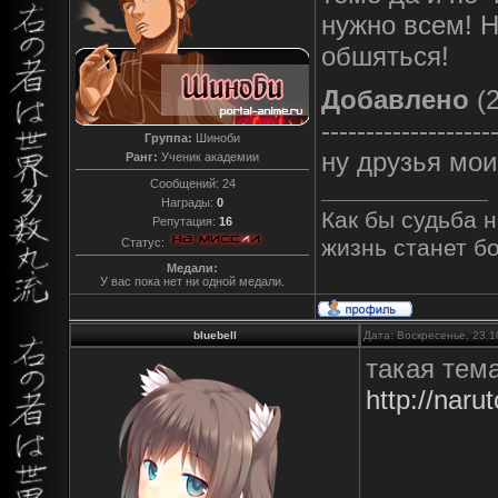
нужно всем! Н
обшяться!
Добавлено
(2
-------------------
Группа:
Шиноби
ну друзья мо
Ранг:
Ученик академии
Сообщений:
24
Награды:
0
Как бы судьба н
Репутация:
16
жизнь станет б
Статус:
Медали:
У вас пока нет ни одной медали.
bluebell
Дата: Воскресенье, 23.1
такая тем
http://naru