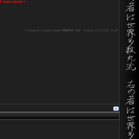
й теме одинм +
Martini_Ice
Сообщение отредактировал
-
Четверг, 13.10.2011, 15:05