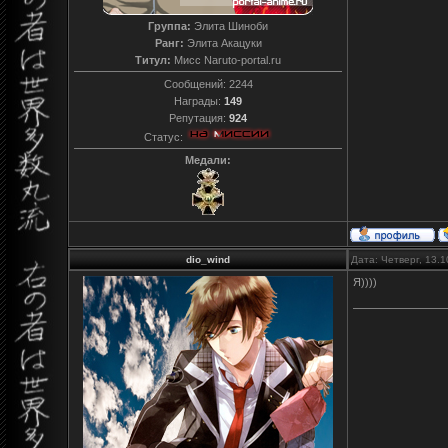
Группа:
Элита Шиноби
Ранг:
Элита Акацуки
Титул:
Мисс Naruto-portal.ru
Сообщений:
2244
Награды:
149
Репутация:
924
Статус:
Медали:
dio_wind
Дата: Четверг, 13.
Я))))