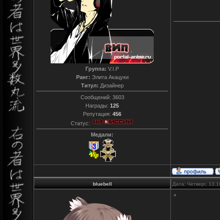
Группа:
V.I.P
Ранг:
Элита Акацуки
Титул:
Дизайнер
Сообщений:
3603
Награды:
125
Репутация:
456
Статус:
Медали:
bluebell
Дата: Четверг, 13.
+