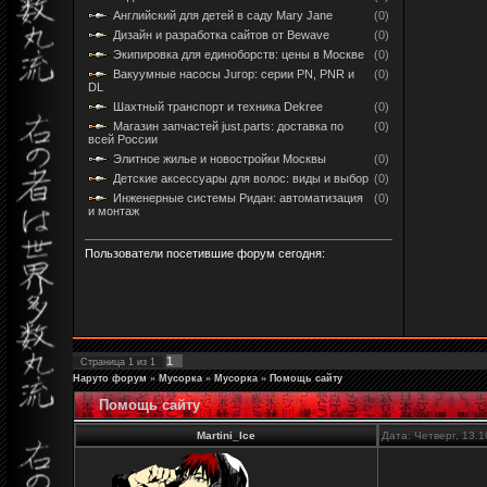
Английский для детей в саду Mary Jane
(0)
Дизайн и разработка сайтов от Bewave
(0)
Экипировка для единоборств: цены в Москве
(0)
Вакуумные насосы Jurop: серии PN, PNR и
(0)
DL
Шахтный транспорт и техника Dekree
(0)
Магазин запчастей just.parts: доставка по
(0)
всей России
Элитное жилье и новостройки Москвы
(0)
Детские аксессуары для волос: виды и выбор
(0)
Инженерные системы Ридан: автоматизация
(0)
и монтаж
Пользователи посетившие форум сегодня:
1
Страница
1
из
1
Наруто форум
»
Мусорка
»
Мусорка
»
Помощь сайту
Помощь сайту
Martini_Ice
Дата: Четверг, 13.