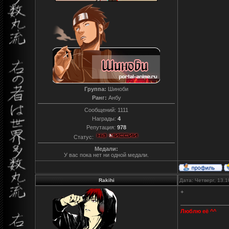
Группа:
Шиноби
Ранг:
Анбу
Сообщений:
1111
Награды:
4
Репутация:
978
Статус:
Медали:
У вас пока нет ни одной медали.
Rakihi
Дата: Четверг, 13.
+
Люблю её ^^