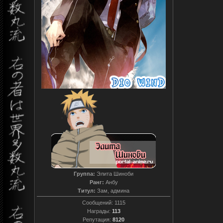
Группа:
Элита Шиноби
Ранг:
Анбу
Титул:
Зам, админа
Сообщений:
1115
Награды:
113
Репутация:
8120