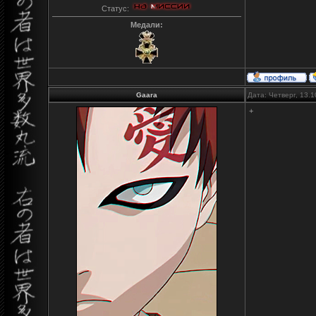
Статус:
Медали:
Gaara
Дата: Четверг, 13.
+