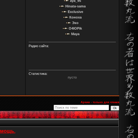
aya_95
Hinata-sama
Exclusive
Коноха
Эко
O4IOPik
Maya
Радио сайта:
Статистика:
пусто
Архив - только для чтения
омощь.