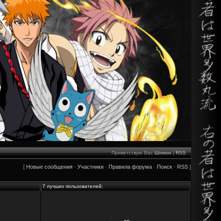
Приветствую Вас
Шпион
|
RSS
[
Новые сообщения
·
Участники
·
Правила форума
·
Поиск
·
RSS
]
7 лучших пользователей: