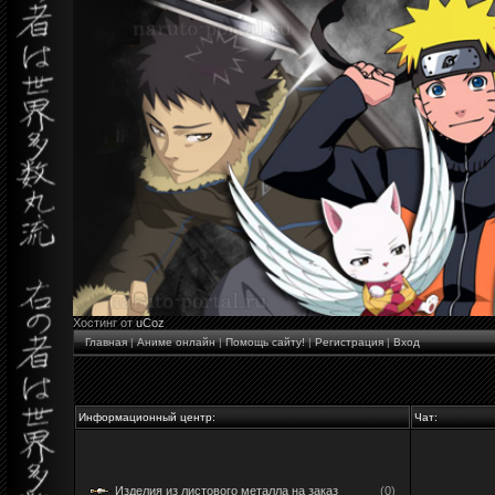
Хостинг от
uCoz
Главная
|
Аниме онлайн
|
Помощь сайту!
|
Регистрация
|
Вход
Информационный центр:
Чат:
Изделия из листового металла на заказ
(0)