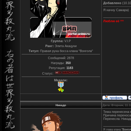
Добавлено
(10.10
-----------------------
Я начну Самара)
Люблю её ^^
Группа:
V.I.P
Ранг:
Элита Акацуки
Титул:
Правая рука босса клана "Вонгола"
Сообщений:
2878
Награды:
350
Репутация:
1183
Статус:
Медали:
Никадо
Дата: Вторник, 11.
Тема перенесена 
Причина переноса
Перенесла: Никад
Я глава клана
"Вонгол