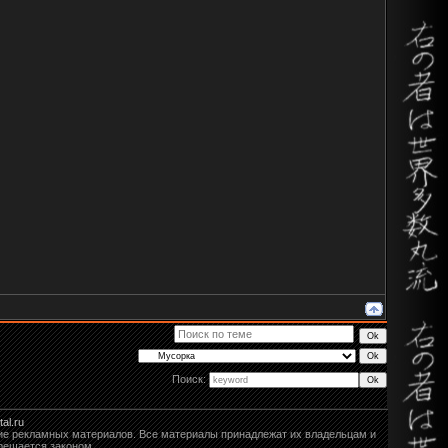
Поиск:
al.ru
ание рекламных материалов. Все материалы принадлежат их владельцам и
рещается законом.