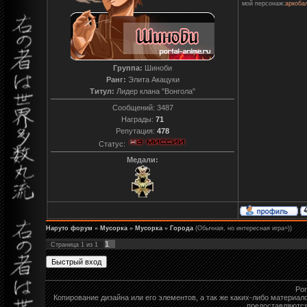
мой персонаж:
аркоба
Группа:
Шиноби
Ранг:
Элита Акацуки
Титул:
Лидер клана "Вонгола"
Сообщений:
3487
Награды:
71
Репутация:
478
Статус:
Медали:
Наруто форум
»
Мусорка
»
Мусорка
»
Города
(Обычная, но интересная игра=))
1
Страница
1
из
1
Por
Копирование дизайна или его элементов, а так же каких-либо материа
предоставляются