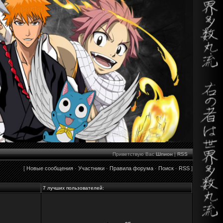
Приветствую Вас
Шпион
|
RSS
[
Новые сообщения
·
Участники
·
Правила форума
·
Поиск
·
RSS
]
7 лучших пользователей: