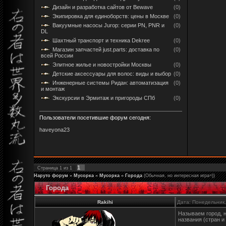
Дизайн и разработка сайтов от Bewave
(0)
Экипировка для единоборств: цены в Москве
(0)
Вакуумные насосы Jurop: серии PN, PNR и
(0)
DL
Шахтный транспорт и техника Dekree
(0)
Магазин запчастей just.parts: доставка по
(0)
всей России
Элитное жилье и новостройки Москвы
(0)
Детские аксессуары для волос: виды и выбор
(0)
Инженерные системы Ридан: автоматизация
(0)
и монтаж
Экскурсии в Эрмитаж и пригороды СПб
(0)
Пользователи посетившие форум сегодня:
haveyona23
1
Страница
1
из
1
Наруто форум
»
Мусорка
»
Мусорка
»
Города
(Обычная, но интересная игра=))
Города
Rakihi
Дата: Понедельник,
Называем город, 
названия (стран и