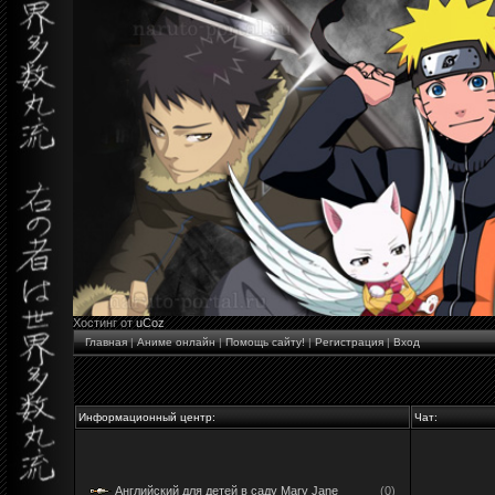
Хостинг от
uCoz
Главная
|
Аниме онлайн
|
Помощь сайту!
|
Регистрация
|
Вход
Информационный центр:
Чат:
Английский для детей в саду Mary Jane
(0)