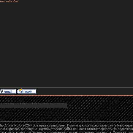
лено неба Юни
tal-Anime.Ru © 2026 - Все права защищены. Используются технологии сайта
Naruto-port
лов и скриптов запрещено. Администрация сайта не несёт ответственности за содерж
 исключительно для бесплатного домашнего ознакомительно просмотра. Продажа зап