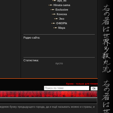
aya_95
Hinata-sama
Exclusive
Коноха
Эко
O4IOPik
Maya
Радио сайта:
Статистика:
пусто
Архив - только для чтения
еднюю букву предыдущего города, да и ещё называть можно и страны, и