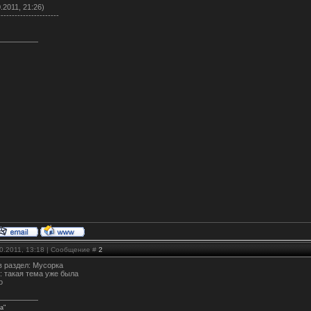
.2011, 21:26)
----------------------
10.2011, 13:18 | Сообщение #
2
в раздел: Мусорка
: такая тема уже была
о
а"