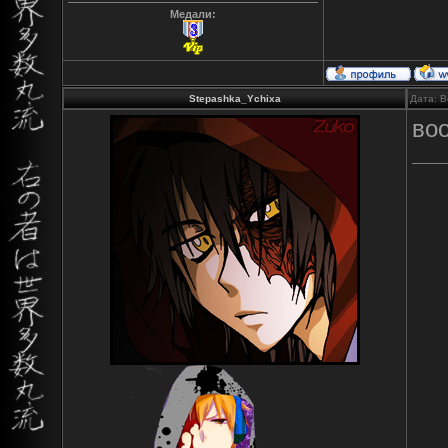
Медали:
Stepashka_Ychixa
Дата: В
во