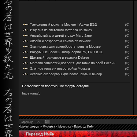
Таможенный юрист в Москве | Услуги ВЭД
(0)
Изделия из листового металла на заказ
(0)
Английский для детей в саду Mary Jane
(0)
Дизайн и разработка сайтов от Bewave
(0)
Экипировка для единоборств: цены в Москве
(0)
Вакуумные насосы Jurop: серии PN, PNR и DL
(0)
Шахтный транспорт и техника Dekree
(0)
Магазин запчастей just.parts: доставка по всей России
(0)
Элитное жилье и новостройки Москвы
(0)
Детские аксессуары для волос: виды и выбор
(0)
Пользователи посетившие форум сегодня:
haveyona23
1
Страница
1
из
1
Наруто форум
»
Мусорка
»
Мусорка
»
Перевод Имён
Перевод Имён