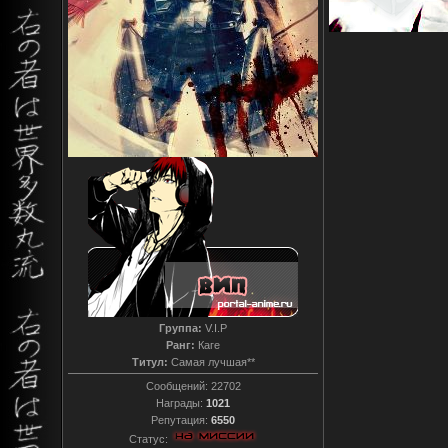
Группа:
V.I.P
Ранг:
Каге
Титул:
Самая лучшая**
Сообщений:
22702
Награды:
1021
Репутация:
6550
Статус: