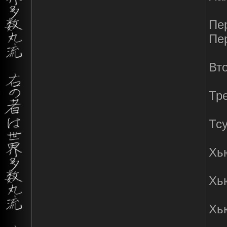
Пер
Пе
Вто
Тре
Тсу
Хью
Хь
Хь