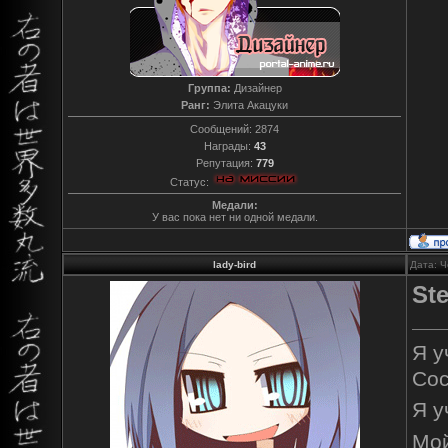
Группа:
Дизайнер
Ранг:
Элита Акацуки
Сообщений:
2874
Награды:
43
Репутация:
779
Статус:
Медали:
У вас пока нет ни одной медали.
lady-bird
Дата: Ч
St
Я у
Сос
Я у
Мой