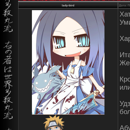
lady-bird
Дата: П
Хат
Ум
Ха
Ита
Же
Кро
или
Удз
бо
Аб