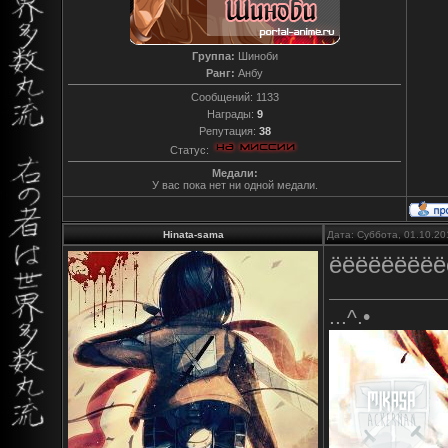
Группа:
Шиноби
Ранг:
Анбу
Сообщений:
1133
Награды:
9
Репутация:
38
Статус:
Медали:
У вас пока нет ни одной медали.
Hinata-sama
Дата: Суббота, 01.10.20
ёёёёёёёёё
...^.•