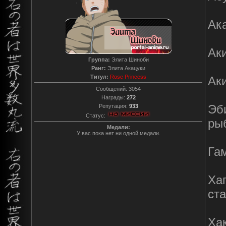
Ак
Аки
Группа:
Элита Шиноби
Ранг:
Элита Акацуки
Титул:
Rose Princess
Аки
Сообщений:
3054
Награды:
272
Эби
Репутация:
933
Статус:
рыб
Медали:
У вас пока нет ни одной медали.
Га
Хаг
ста
Хак