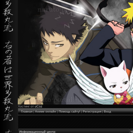
Хостинг от
uCoz
Главная
|
Аниме онлайн
|
Помощь сайту!
|
Регистрация
|
Вход
Информационный центр:
Ч