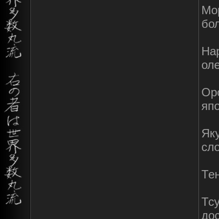
Мо
бо
Нар
оле
Ор
яп
Яку
сло
Тен
Тсу
дос