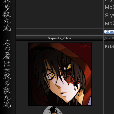
Мой
Я у
Мой
Stepashka_Ychixa
Дата: П
кл