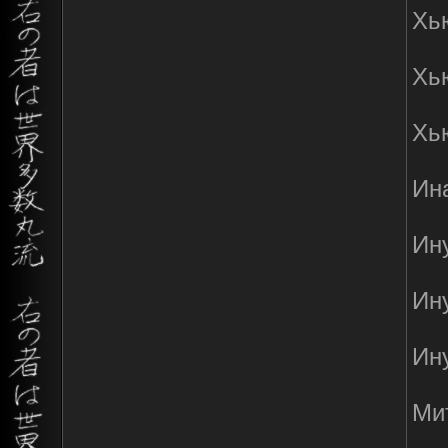
Хью
Хью
Хью
Ина
Ину
Ину
Ину
Ми