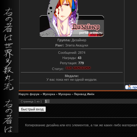
Группа:
Дизайнер
Ранг:
Элита Акацуки
Сообщений:
2874
Награды:
43
Репутация:
779
Статус:
Медали:
У вас пока нет ни одной медали.
Наруто форум
»
Мусорка
»
Мусорка
»
Перевод Имён
1
Страница
1
из
1
Копирование дизайна или его элементов, а так же каких-либо матери