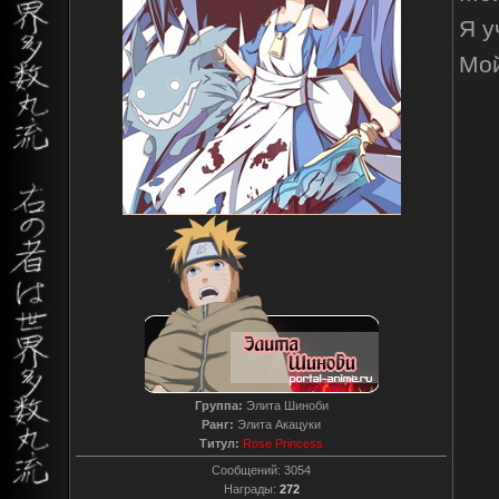
Я у
Мой
Группа:
Элита Шиноби
Ранг:
Элита Акацуки
Титул:
Rose Princess
Сообщений:
3054
Награды:
272