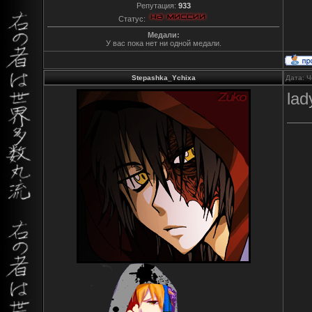
Репутация:
933
Статус:
Медали:
У вас пока нет ни одной медали.
Stepashka_Ychixa
Дата: Ч
lad