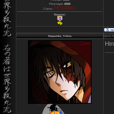
Репутация:
6550
Статус:
Медали:
Stepashka_Ychixa
Дата: Ч
Hi