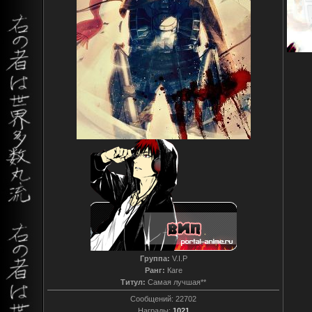
Группа:
V.I.P
Ранг:
Каге
Титул:
Самая лучшая**
Сообщений:
22702
Награды:
1021