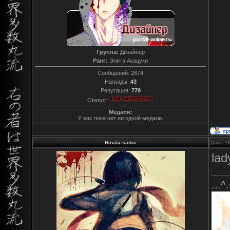
Группа:
Дизайнер
Ранг:
Элита Акацуки
Сообщений:
2874
Награды:
43
Репутация:
779
Статус:
Медали:
У вас пока нет ни одной медали.
Hinata-sama
Дата: Ч
lad
...^.