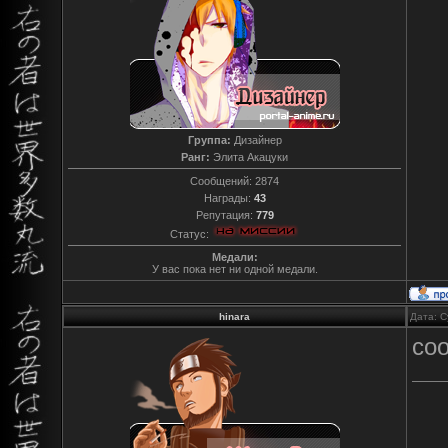
Группа:
Дизайнер
Ранг:
Элита Акацуки
Сообщений:
2874
Награды:
43
Репутация:
779
Статус:
Медали:
У вас пока нет ни одной медали.
hinara
Дата: С
coo