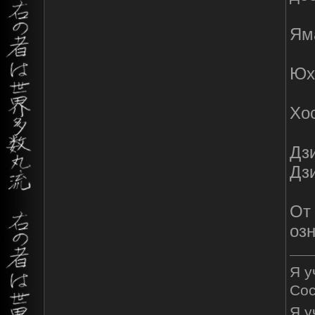
Яма
Юхи
Хос
Дзи
Дзи
От 
озн
Я у
Сос
Я у