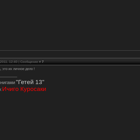
.2011, 12:40 | Сообщение #
7
a
, это их личное дело !
"Гетей 13"
инигами
Ичиго Куросаки
ж