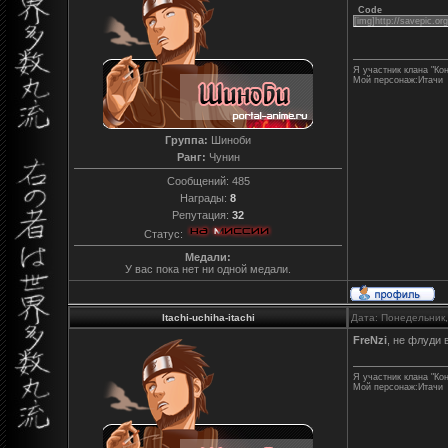
Code
[img]http://savepic.or
Я участник клана "Ко
Мой персонаж:Итачи
Группа:
Шиноби
Ранг:
Чунин
Сообщений:
485
Награды:
8
Репутация:
32
Статус:
Медали:
У вас пока нет ни одной медали.
Itachi-uchiha-itachi
Дата: Понедельник,
FreNzi
, не флуди 
Я участник клана "Ко
Мой персонаж:Итачи