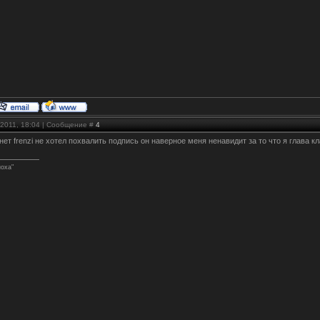
.2011, 18:04 | Сообщение #
4
 нет frenzi не хотел похвалить подпись он наверное меня ненавидит за то что я глава к
ноха"