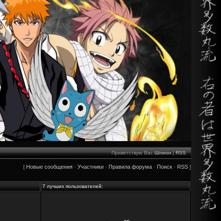
Приветствую Вас
Шпион
|
RSS
[
Новые сообщения
·
Участники
·
Правила форума
·
Поиск
·
RSS
]
7 лучших пользователей: