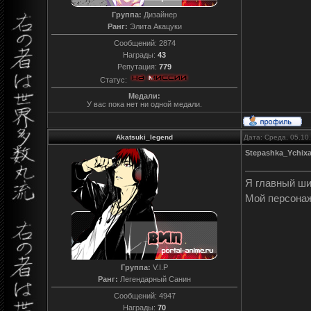
Группа:
Дизайнер
Ранг:
Элита Акацуки
Сообщений:
2874
Награды:
43
Репутация:
779
Статус:
Медали:
У вас пока нет ни одной медали.
Akatsuki_legend
Дата: Среда, 05.10
Stepashka_Ychix
Я главный ш
Мой персона
Группа:
V.I.P
Ранг:
Легендарный Санин
Сообщений:
4947
Награды:
70