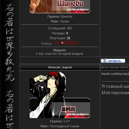
Группа:
Шиноби
Ранг:
Чунин
Сообщений:
485
Награды:
8
Репутация:
32
Статус:
Медали:
У вас пока нет ни одной медали.
Akatsuki_legend
Дата: Среда, 28.09
Itachi-uchiha-itac
Я главный ш
Мой персона
Группа:
V.I.P
Ранг:
Легендарный Санин