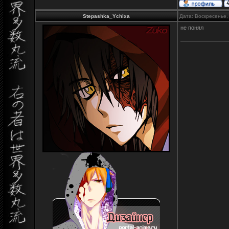
Stepashka_Ychixa
Дата: Воскресенье,
не понял