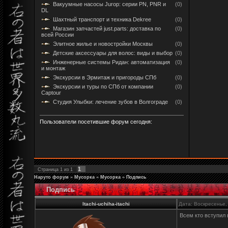
Вакуумные насосы Jurop: серии PN, PNR и
(0)
DL
Шахтный транспорт и техника Dekree
(0)
Магазин запчастей just.parts: доставка по
(0)
всей России
Элитное жилье и новостройки Москвы
(0)
Детские аксессуары для волос: виды и выбор
(0)
Инженерные системы Ридан: автоматизация
(0)
и монтаж
Экскурсии в Эрмитаж и пригороды СПб
(0)
Экскурсии и туры по СПб от компании
(0)
Captour
Студия Улыбки: лечение зубов в Волгограде
(0)
Пользователи посетившие форум сегодня:
1
Страница
1
из
1
Наруто форум
»
Мусорка
»
Мусорка
»
Подпись
Подпись
Itachi-uchiha-itachi
Дата: Воскресенье,
Всем кто вступил 