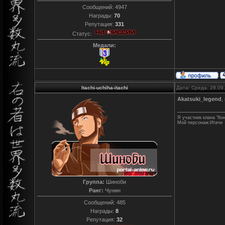
Сообщений:
4947
Награды:
70
Репутация:
331
Статус:
Медали:
Itachi-uchiha-itachi
Дата: Среда, 28.09
Akatsuki_legend
,
Я участник клана "Ко
Мой персонаж:Итачи
Группа:
Шиноби
Ранг:
Чунин
Сообщений:
485
Награды:
8
Репутация:
32