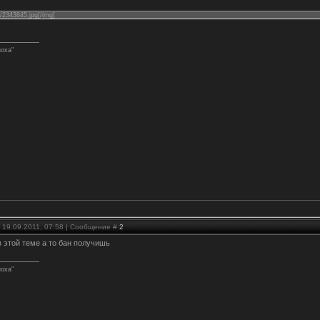
g/2343845.jpg[/img]
ноха"
 19.09.2011, 07:58 | Сообщение #
2
в этой теме а то бан получишь
ноха"