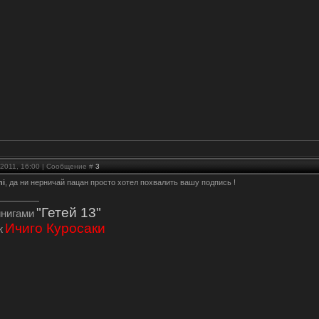
.2011, 16:00 | Сообщение #
3
hi
, да ни нерничай пацан просто хотел похвалить вашу подпись !
"Гетей 13"
инигами
Ичиго Куросаки
ж