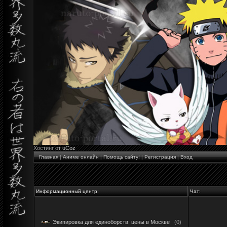
Хостинг от
uCoz
Главная
|
Аниме онлайн
|
Помощь сайту!
|
Регистрация
|
Вход
Информационный центр:
Чат:
Экипировка для единоборств: цены в Москве
(0)