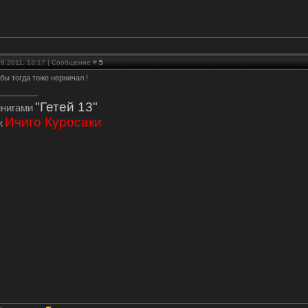
09.2011, 13:17 | Сообщение #
5
бы тогда тоже нерничал !
"Гетей 13"
инигами
Ичиго Куросаки
ж