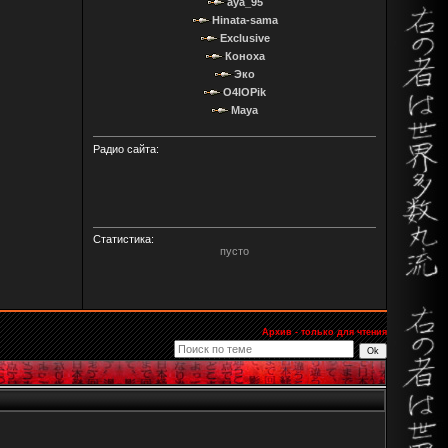
aya_95
Hinata-sama
Exclusive
Коноха
Эко
O4IOPik
Maya
Радио сайта:
Статистика:
пусто
Архив - только для чтения