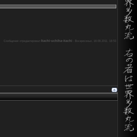
Itachi-uchiha-itachi
Сообщение отредактировал
-
Воскресенье, 18.09.2011, 18:53