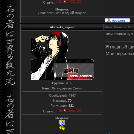
Статус:
Медали:
У вас пока нет ни одной медали.
Akatsuki_legend
Дата: Пятница, 30.
ммм понятно ну я 
Я главный ш
Мой персона
Группа:
V.I.P
Ранг:
Легендарный Санин
Сообщений:
4947
Награды:
70
Репутация:
331
Статус:
Медали: