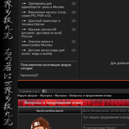
Экипировка для
(0)
единоборств: цены в Москве
Вакуумные насосы Jurop:
(0)
серии PN, PNR и DL
Шахтный транспорт и
(0)
техника Dekree
Магазин запчастей
(0)
just.parts: доставка по всей
России
Элитное жилье и
(0)
новостройки Москвы
Детские аксессуары для
(0)
волос: виды и выбор
Для добавле
Пользователи посетившие форум
сегодня:
haveyona23
1
Страница
1
из
1
Наруто форум
»
Мусорка
»
Мусорка
»
Вопросы и предложения клану
Вопросы и предложения клану
Itachi-uchiha-itachi
Дата: Воскресенье, 18.09.2011,
Тут пишем предложения и воп
Я участник клана "Коноха"