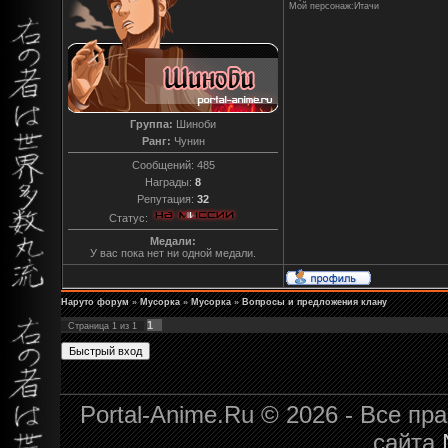
Мой персонаж:Итачи
Группа:
Шиноби
Ранг:
Чунин
Сообщений:
485
Награды:
8
Репутация:
32
Статус:
Медали:
У вас пока нет ни одной медали.
Наруто форум
»
Мусорка
»
Мусорка
»
Вопросы и предложения клану
1
Страница
1
из
1
Portal-Anime.Ru © 2026 - Все п
сайта