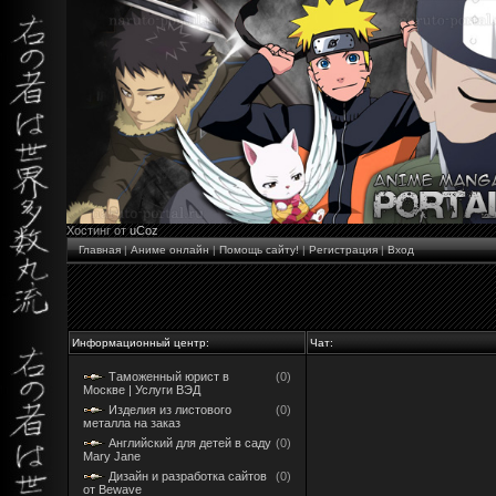
Хостинг от
uCoz
Главная
|
Аниме онлайн
|
Помощь сайту!
|
Регистрация
|
Вход
Информационный центр:
Чат:
Таможенный юрист в
(0)
Москве | Услуги ВЭД
Изделия из листового
(0)
металла на заказ
Английский для детей в саду
(0)
Mary Jane
Дизайн и разработка сайтов
(0)
от Bewave