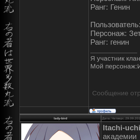
Ранг: Генин
Пользователь:
Персонаж: Зе
Ранг: генин
Я участник клан
Мой персонаж:
Сообщение от
lady-bird
Дата: Четверг, 29.09.20
Itachi-uch
академии