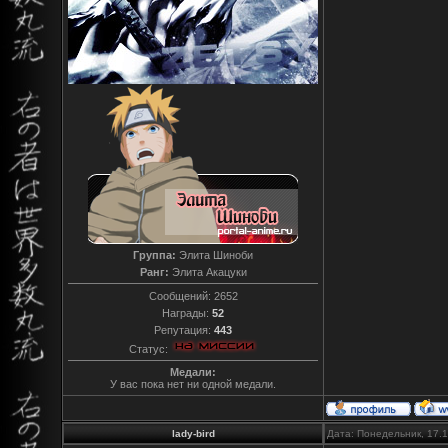
Группа:
Элита Шиноби
Ранг:
Элита Акацуки
Сообщений:
2652
Награды:
52
Репутация:
443
Статус:
Медали:
У вас пока нет ни одной медали.
lady-bird
Дата: Понедельник, 17.