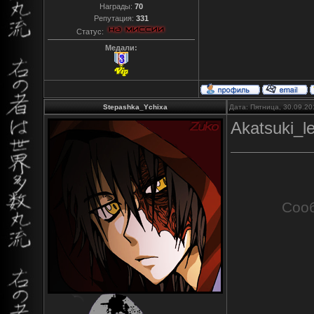
Награды:
70
Репутация:
331
Статус:
Медали:
Stepashka_Ychixa
Дата: Пятница, 30.09.20
Akatsuki_l
Соо