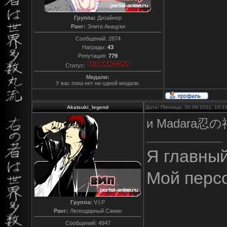
Группа:
Дизайнер
Ранг:
Элита Акацуки
Сообщений:
2874
Награды:
43
Репутация:
779
Статус:
Медали:
У вас пока нет ни одной медали.
Akatsuki_legend
Дата: Пятница, 30.09.2011, 16:
и Madara忍の神 
Я главны
Мой перс
Группа:
V.I.P
Ранг:
Легендарный Санин
Сообщений:
4947