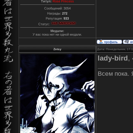
Титул:
Rose Princess
Сообщений:
3054
Награды:
272
Репутация:
933
Статус:
Медали:
У вас пока нет ни одной медали.
Zetsy
Дата: Понедельник, 17.
lady-bird
,
Всем пока. 