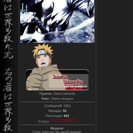
Группа:
Элита Шиноби
Ранг:
Элита Акацуки
Сообщений:
2652
Награды:
52
Репутация:
443
Статус:
Медали:
У вас пока нет ни одной медали.