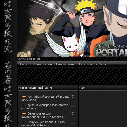
Хостинг от
uCoz
Главная
|
Аниме онлайн
|
Помощь сайту!
|
Регистрация
|
Вход
Информационный центр:
Чат:
Английский для детей в саду
(0)
Mary Jane
Дизайн и разработка сайтов
(0)
от Bewave
Экипировка для
(0)
единоборств: цены в Москве
Вакуумные насосы Jurop:
(0)
серии PN, PNR и DL