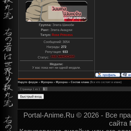
Группа:
Элита Шиноби
Ранг:
Элита Акацуки
Титул:
Rose Princess
Сообщений:
3054
Награды:
272
Репутация:
933
Статус:
Медали:
У вас пока нет ни одной медали.
Наруто форум
»
Мусорка
»
Мусорка
»
Состав клана
(Все кто состоят в клане)
1
Страница
1
из
1
Portal-Anime.Ru © 2026 - Все п
сайта