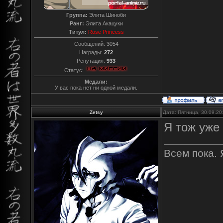
Группа:
Элита Шиноби
Ранг:
Элита Акацуки
Титул:
Rose Princess
Сообщений:
3054
Награды:
272
Репутация:
933
Статус:
Медали:
У вас пока нет ни одной медали.
Zetsy
Дата: Пятница, 30.09.20
Я тож уже
Всем пока. 