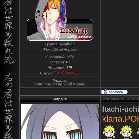
Группа:
Дизайнер
Ранг:
Элита Акацуки
Сообщений:
2874
Награды:
43
Репутация:
779
Статус:
Медали:
У вас пока нет ни одной медали.
lady-bird
Дата: Воскресенье, 16.1
Itachi-uch
klana.PO