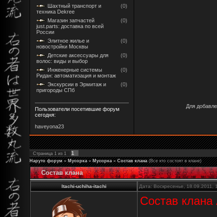
Шахтный транспорт и
(0)
техника Dekree
Магазин запчастей
(0)
just.parts: доставка по всей
России
Элитное жилье и
(0)
новостройки Москвы
Детские аксессуары для
(0)
волос: виды и выбор
Инженерные системы
(0)
Ридан: автоматизация и монтаж
Экскурсии в Эрмитаж и
(0)
пригороды СПб
Для добавле
Пользователи посетившие форум
сегодня:
haveyona23
1
Страница
1
из
1
Наруто форум
»
Мусорка
»
Мусорка
»
Состав клана
(Все кто состоят в клане)
Состав клана
Itachi-uchiha-itachi
Дата: Воскресенье, 18.09.2011,
Состав клана 