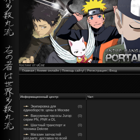
Хостинг от
uCoz
Главная
|
Аниме онлайн
|
Помощь сайту!
|
Регистрация
|
Вход
Информационный центр:
Чат:
Экипировка для
(0)
единоборств: цены в Москве
Вакуумные насосы Jurop:
(0)
серии PN, PNR и DL
Шахтный транспорт и
(0)
техника Dekree
Магазин запчастей
(0)
just.parts: доставка по всей