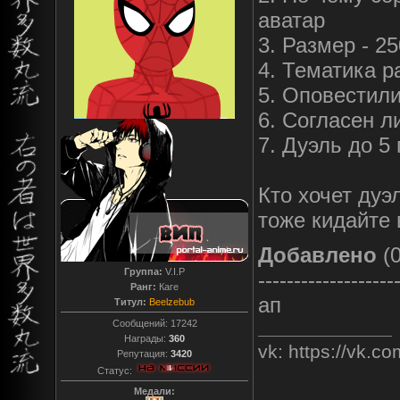
аватар
3. Размер - 2
4. Тематика р
5. Оповестили
6. Согласен ли
7. Дуэль до 5 
Кто хочет дуэ
тоже кидайте 
Добавлено
(0
Группа:
V.I.P
-------------------
Ранг:
Каге
ап
Титул:
Beelzebub
Сообщений:
17242
Награды:
360
vk: https://vk.
Репутация:
3420
Статус:
Медали: