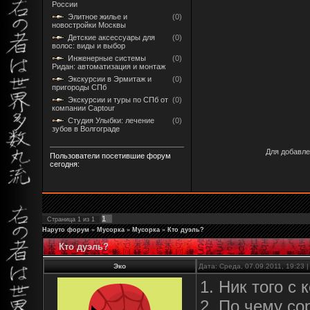
России
Элитное жилье и
(0)
новостройки Москвы
Детские аксессуары для
(0)
волос: виды и выбор
Инженерные системы
(0)
Ридан: автоматизация и монтаж
Экскурсии в Эрмитаж и
(0)
пригороды СПб
Экскурсии и туры по СПб от
(0)
компании Captour
Студия Улыбки: лечение
(0)
зубов в Волгограде
Для добавле
Пользователи посетившие форум
сегодня:
1
Страница
1
из
1
Наруто форум
»
Мусорка
»
Мусорка
»
Кто дуэль?
Кто дуэль?
Эко
Дата: Среда, 07.09.2011, 19:23
1. Ник того с 
2. По чему сор