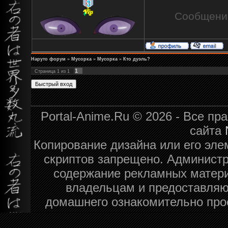
Сообщени
Наруто форум
»
Мусорка
»
Мусорка
»
Кто дуэль?
1
Страница
1
из
1
Portal-Anime.Ru © 2026 - Все п
сайта
Копирование дизайна или его эле
скриптов запрещено. Администра
содержание рекламных матери
владельцам и предоставляю
домашнего ознакомительно про