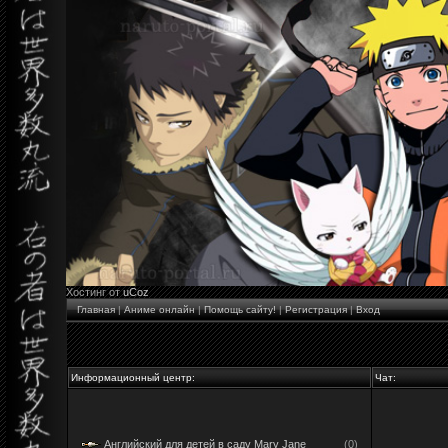
Хостинг от
uCoz
Главная
|
Аниме онлайн
|
Помощь сайту!
|
Регистрация
|
Вход
Информационный центр:
Чат:
Английский для детей в саду Mary Jane
(0)