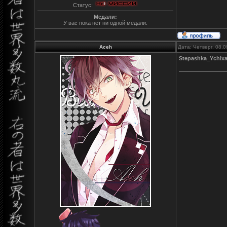
Статус:
Медали:
У вас пока нет ни одной медали.
Aceh
Дата: Четверг, 08.
Stepashka_Ychix