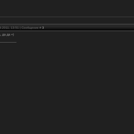
09.2011, 13:51 | Сообщение #
3
a
, да да =)