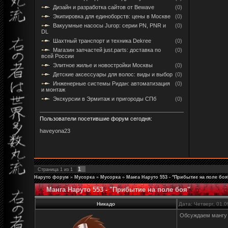
Дизайн и разработка сайтов от Bewave
(0)
Экипировка для единоборств: цены в Москве
(0)
Вакуумные насосы Jurop: серии PN, PNR и
(0)
DL
Шахтный транспорт и техника Dekree
(0)
Магазин запчастей just.parts: доставка по
(0)
всей России
Элитное жилье и новостройки Москвы
(0)
Детские аксессуары для волос: виды и выбор
(0)
Инженерные системы Ридан: автоматизация
(0)
и монтаж
Экскурсии в Эрмитаж и пригороды СПб
(0)
Пользователи посетившие форум сегодня:
haveyona23
1
Страница
1
из
1
Наруто форум
»
Мусорка
»
Мусорка
»
Манга Наруто 553 - "Прибытие на поле боя
Манга Наруто 553 - "Прибытие на поле боя"
Никадо
Дата: Четверг, 01.
Обсуждаем манг