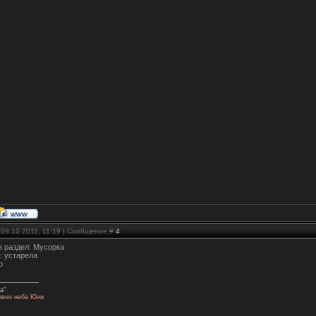
 09.10.2011, 11:19 | Сообщение #
4
в раздел: Мусорка
: устарела
о
а"
лено неба Юни