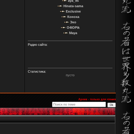
aya_95
Hinata-sama
Exclusive
Коноха
Эко
O4IOPik
Maya
Радио сайта:
Статистика:
пусто
Архив - только для чтения