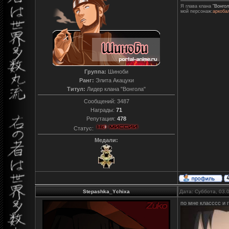
Я глава клана
"Вонгол
мой персонаж:
аркоба
Группа:
Шиноби
Ранг:
Элита Акацуки
Титул:
Лидер клана "Вонгола"
Сообщений:
3487
Награды:
71
Репутация:
478
Статус:
Медали:
Stepashka_Ychixa
Дата: Суббота, 03.
по мне класссс и 