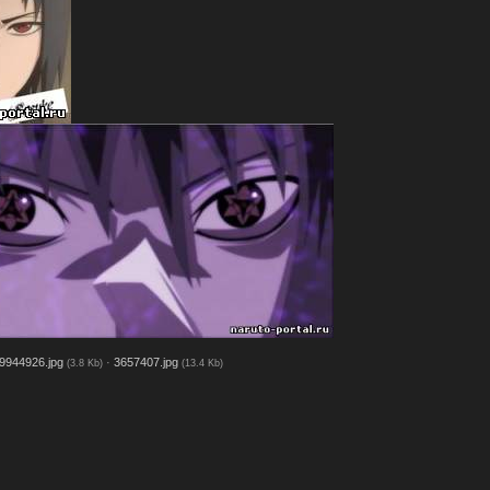
9944926.jpg
·
3657407.jpg
(3.8 Kb)
(13.4 Kb)