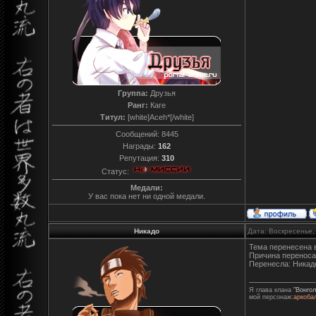
Группа:
Друзья
Ранг:
Каге
Титул:
[white]Aceh*[/white]
Сообщений:
8445
Награды:
162
Репутация:
310
Статус:
Медали:
У вас пока нет ни одной медали.
Никадо
Дата: Воскресенье,
Тема перенесена 
Причина переноса
Перенесла: Никад
Я глава клана
"Вонгол
мой персонаж:
аркоба