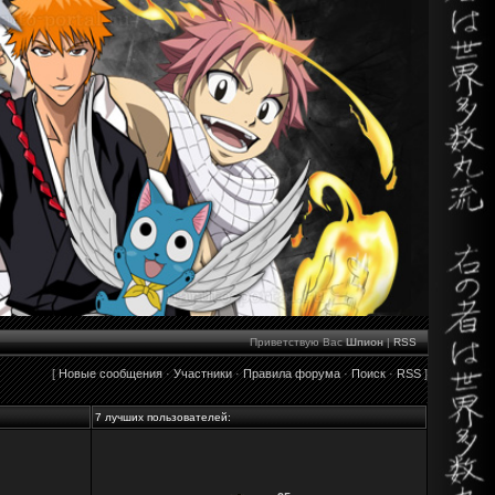
Приветствую Вас
Шпион
|
RSS
[
Новые сообщения
·
Участники
·
Правила форума
·
Поиск
·
RSS
]
7 лучших пользователей: