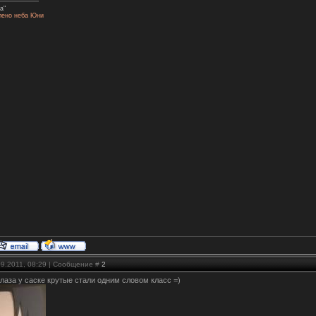
а"
лено неба Юни
09.2011, 08:29 | Сообщение #
2
глаза у саске крутые стали одним словом класс =)