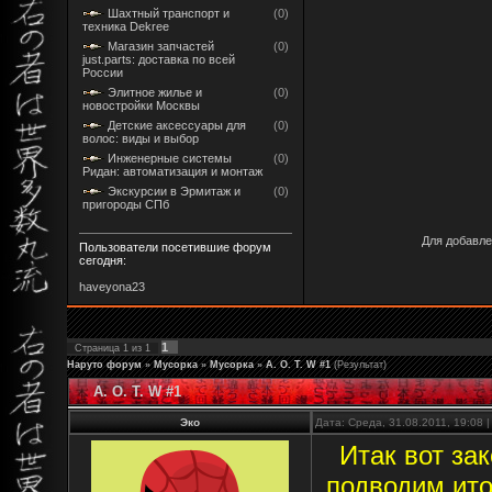
Шахтный транспорт и
(0)
техника Dekree
Магазин запчастей
(0)
just.parts: доставка по всей
России
Элитное жилье и
(0)
новостройки Москвы
Детские аксессуары для
(0)
волос: виды и выбор
Инженерные системы
(0)
Ридан: автоматизация и монтаж
Экскурсии в Эрмитаж и
(0)
пригороды СПб
Для добавле
Пользователи посетившие форум
сегодня:
haveyona23
1
Страница
1
из
1
Наруто форум
»
Мусорка
»
Мусорка
»
A. O. T. W #1
(Результат)
A. O. T. W #1
Эко
Дата: Среда, 31.08.2011, 19:08
Итак вот за
подводим ито