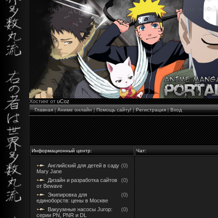
Хостинг от
uCoz
Главная
|
Аниме онлайн
|
Помощь сайту!
|
Регистрация
|
Вход
Информационный центр:
Чат:
Английский для детей в саду
(0)
Mary Jane
Дизайн и разработка сайтов
(0)
от Bewave
Экипировка для
(0)
единоборств: цены в Москве
Вакуумные насосы Jurop:
(0)
серии PN, PNR и DL