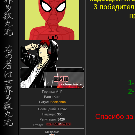
3 победителе
п
1
2
Группа:
V.I.P
Ранг:
Каге
Титул:
Beelzebub
Сообщений:
17242
Награды:
360
Спасибо за 
Репутация:
3420
Статус:
Медали: