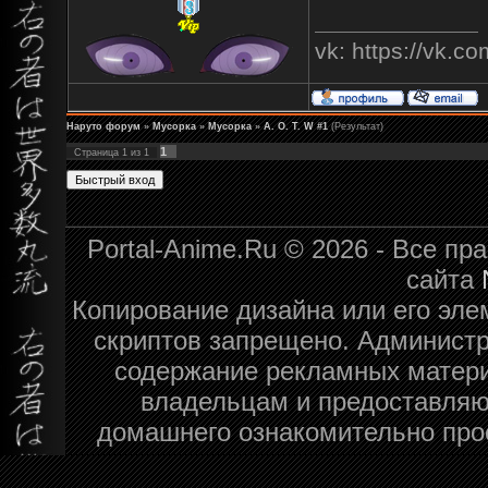
vk: https://vk.
Наруто форум
»
Мусорка
»
Мусорка
»
A. O. T. W #1
(Результат)
1
Страница
1
из
1
Portal-Anime.Ru © 2026 - Все п
сайта
Копирование дизайна или его эле
скриптов запрещено. Администра
содержание рекламных матери
владельцам и предоставляю
домашнего ознакомительно про