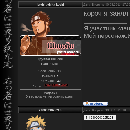
Itachi-uchiha-itachi
Дата: Вторник, 30.08.2011, 17:
короч я занял
Я участник клан
Мой персонаж:
Группа:
Шиноби
Ранг:
Чунин
Сообщений:
485
Награды:
8
Репутация:
32
Статус:
Медали:
У вас пока нет ни одной медали.
2300003025203
Дата: Вторник, 30.08.2011, 19: