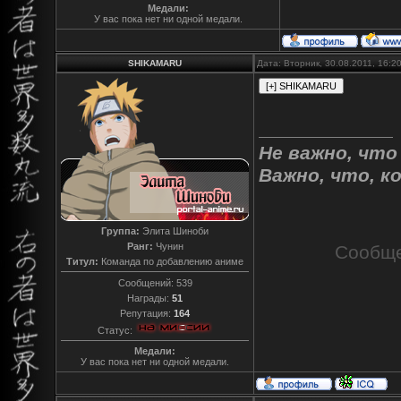
Медали:
У вас пока нет ни одной медали.
SHIKAMARU
Дата: Вторник, 30.08.2011, 16:
Не важно, что
Важно, что, к
Группа:
Элита Шиноби
Ранг:
Чунин
Сообще
Титул:
Команда по добавлению аниме
Сообщений:
539
Награды:
51
Репутация:
164
Статус:
Медали:
У вас пока нет ни одной медали.