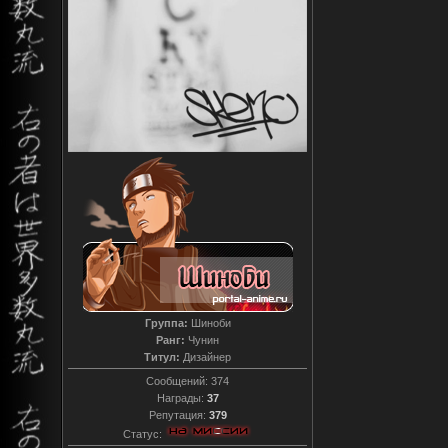
Группа:
Шиноби
Ранг:
Чунин
Титул:
Дизайнер
Сообщений:
374
Награды:
37
Репутация:
379
Статус: