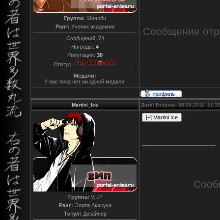
Группа:
Шиноби
Ранг:
Ученик академии
Сообщение отр
Сообщений:
74
Награды:
4
Репутация:
30
Статус:
Медали:
У вас пока нет ни одной медали.
Martini_Ice
Дата: Вторник, 30.08.2011, 21:
Сооб
Группа:
V.I.P
Ранг:
Элита Акацуки
Титул:
Дизайнер