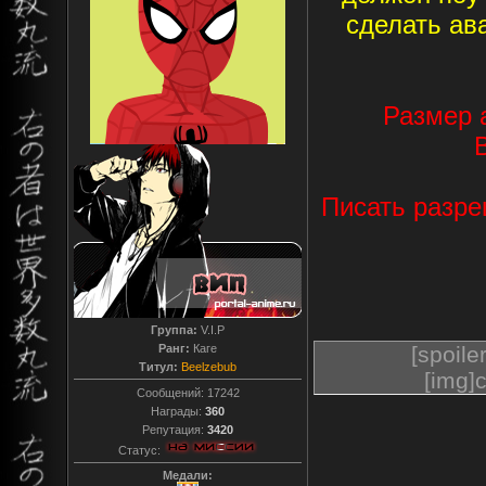
сделать ав
Размер 
Писать разре
Группа:
V.I.P
Ранг:
Каге
[spoil
Титул:
Beelzebub
[img]
Сообщений:
17242
Награды:
360
Репутация:
3420
Статус:
Медали: