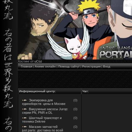
Хостинг от
uCoz
Главная
|
Аниме онлайн
|
Помощь сайту!
|
Регистрация
|
Вход
Информационный центр:
Чат:
Экипировка для
(0)
единоборств: цены в Москве
Вакуумные насосы Jurop:
(0)
серии PN, PNR и DL
Шахтный транспорт и
(0)
техника Dekree
Магазин запчастей
(0)
just.parts: доставка по всей