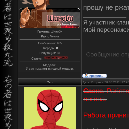
прошу не ржат
Я участник клан
Мой персонаж:
Группа:
Шиноби
Ранг:
Чунин
Сообщений:
485
Награды:
8
Сообщение от
Репутация:
32
Статус:
Медали:
У вас пока нет ни одной медали.
Эко
Дата: Вторник, 30.08.2011, 17:
Caске
, Работ
логина.
Работа принит