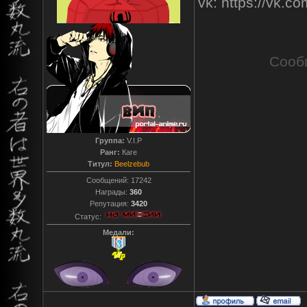
vk: https://vk.
Сооб
Группа:
V.I.P
Ранг:
Каге
Титул:
Beelzebub
Сообщений:
17242
Награды:
360
Репутация:
3420
Статус:
Медали: