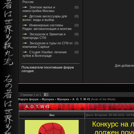
России
Элитное жилье и
(0)
новостройки Москвы
Детские аксессуары для
(0)
волос: виды и выбор
Инженерные системы
(0)
Ридан: автоматизация и монтаж
Экскурсии в Эрмитаж и
(0)
пригороды СПб
Экскурсии и туры по СПб от
(0)
компании Captour
Студия Улыбки: лечение
(0)
зубов в Волгограде
Для добавле
Пользователи посетившие форум
сегодня:
1
Страница
1
из
1
Наруто форум
»
Мусорка
»
Мусорка
»
A. O. T. W #1
(Avatr of the Week)
A. O. T. W #1
Эко
Дата: Вторник, 30.08.2011, 13:
Конкурс на 
должен поуч