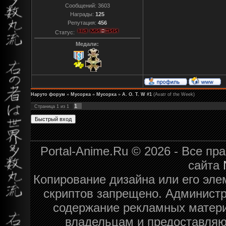
Сообщений:
3603
Награды:
125
Репутация:
456
Статус:
Медали:
Наруто форум
»
Мусорка
»
Мусорка
»
A. O. T. W #1
(Avatr of the Week)
1
Страница
1
из
1
Portal-Anime.Ru © 2026 - Все п
сайта
Копирование дизайна или его эле
скриптов запрещено. Администра
содержание рекламных матери
владельцам и предоставляю