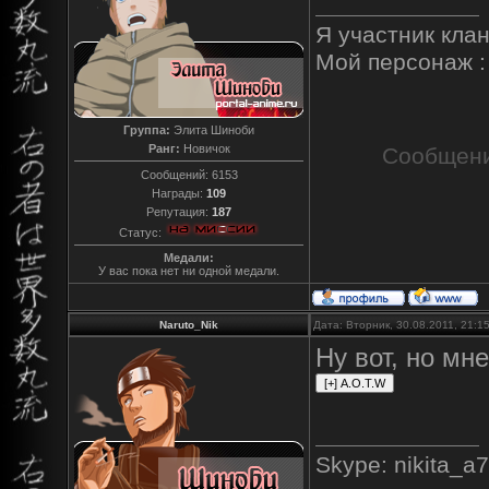
Я участник кла
Мой персонаж 
Группа:
Элита Шиноби
Ранг:
Новичок
Сообщени
Сообщений:
6153
Награды:
109
Репутация:
187
Статус:
Медали:
У вас пока нет ни одной медали.
Naruto_Nik
Дата: Вторник, 30.08.2011, 21:
Ну вот, но мн
Skype: nikita_a