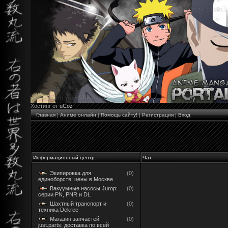
Хостинг от
uCoz
Главная
|
Аниме онлайн
|
Помощь сайту!
|
Регистрация
|
Вход
Информационный центр:
Чат:
Экипировка для
(0)
единоборств: цены в Москве
Вакуумные насосы Jurop:
(0)
серии PN, PNR и DL
Шахтный транспорт и
(0)
техника Dekree
Магазин запчастей
(0)
just.parts: доставка по всей