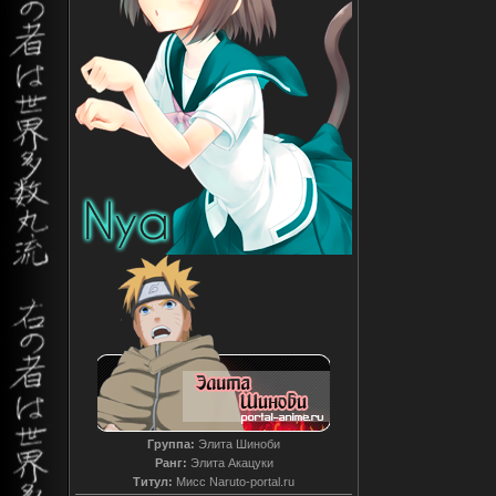
Группа:
Элита Шиноби
Ранг:
Элита Акацуки
Титул:
Мисс Naruto-portal.ru