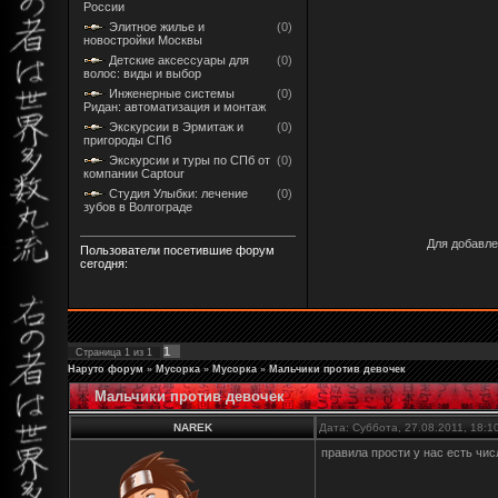
России
Элитное жилье и
(0)
новостройки Москвы
Детские аксессуары для
(0)
волос: виды и выбор
Инженерные системы
(0)
Ридан: автоматизация и монтаж
Экскурсии в Эрмитаж и
(0)
пригороды СПб
Экскурсии и туры по СПб от
(0)
компании Captour
Студия Улыбки: лечение
(0)
зубов в Волгограде
Для добавле
Пользователи посетившие форум
сегодня:
1
Страница
1
из
1
Наруто форум
»
Мусорка
»
Мусорка
»
Мальчики против девочек
Мальчики против девочек
NAREK
Дата: Суббота, 27.08.2011, 18:
правила прости у нас есть чи