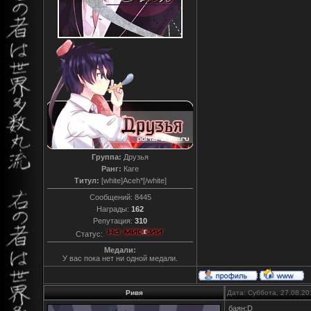
Группа:
Друзья
Ранг:
Каге
Титул:
[white]Aceh*[/white]
Сообщений:
8445
Награды:
162
Репутация:
310
Статус:
Медали:
У вас пока нет ни одной медали.
Ривя
Дата: Суббота, 27.08.20
баян:D