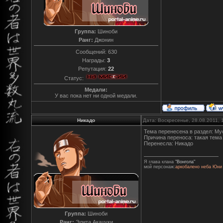
Группа:
Шиноби
Ранг:
Джонин
Сообщений:
630
Награды:
3
Репутация:
22
Статус:
Медали:
У вас пока нет ни одной медали.
Никадо
Дата: Воскресенье, 28.08.2011,
Тема перенесена в раздел: Му
Причина переноса: такая тема
Перенесла: Никадо
Я глава клана
"Вонгола"
мой персонаж:
аркобалено неба Юни
Группа:
Шиноби
Ранг:
Элита Акацуки