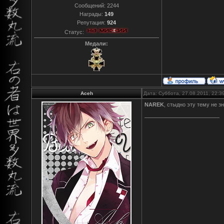
Сообщений:
2244
Награды:
149
Репутация:
924
Статус:
Медали:
Aceh
Дата: Суббота, 27.08.2011, 22:
NAREK
, стыдно эту тему не знат