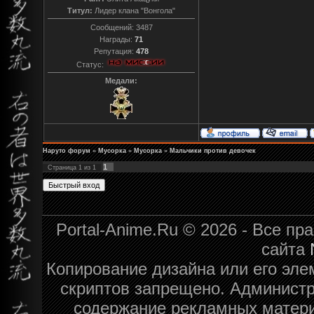
Титул:
Лидер клана "Вонгола"
Сообщений:
3487
Награды:
71
Репутация:
478
Статус:
Медали:
Наруто форум
»
Мусорка
»
Мусорка
»
Мальчики против девочек
1
Страница
1
из
1
Portal-Anime.Ru © 2026 - Все п
сайта
Копирование дизайна или его эле
скриптов запрещено. Администра
содержание рекламных матери