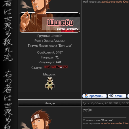
мой персонаж:
аркобалено неба Юни
Группа:
Шиноби
Ранг:
Элита Акацуки
Титул:
Лидер клана "Вонгола"
Сообщений:
3487
Награды:
71
Репутация:
478
Статус:
Медали:
Никадо
Дата: Суббота, 20.08.2011, 08:
угу((((
Я глава клана
"Вонгола"
мой персонаж:
аркобалено неба Юни