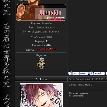
Группа:
Шиноби
Ранг:
Элита Акацуки
Титул:
Лидер клана "Вонгола"
Сообщений:
3487
Награды:
71
Репутация:
478
Статус:
Медали:
Exclusive
Дата: Воскресенье, 21.08.2011,
а я не читаю мангу
Я - в Инстаграмме
Я - Вконтакте