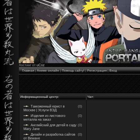
Хостинг от
uCoz
Главная
|
Аниме онлайн
|
Помощь сайту!
|
Регистрация
|
Вход
Информационный центр:
Чат:
Таможенный юрист в
(0)
Москве | Услуги ВЭД
Изделия из листового
(0)
металла на заказ
Английский для детей в саду
(0)
Mary Jane
Дизайн и разработка сайтов
(0)
от Bewave