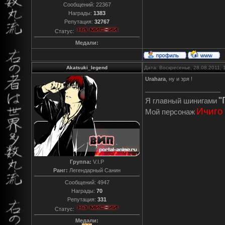
Сообщений:
22367
Награды:
1383
Репутация:
32767
Статус:
Медали:
Akatsuki_legend
Дата: Воскресенье, 28.08.2011,
Urahara
, ну и зря !
"
Я главный шинигами
Ичиго
Мой персонаж
Группа:
V.I.P
Ранг:
Легендарный Санин
Сообщений:
4947
Награды:
70
Репутация:
331
Статус:
Медали: