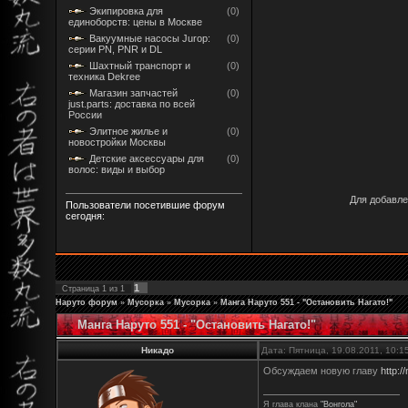
Экипировка для
(0)
единоборств: цены в Москве
Вакуумные насосы Jurop:
(0)
серии PN, PNR и DL
Шахтный транспорт и
(0)
техника Dekree
Магазин запчастей
(0)
just.parts: доставка по всей
России
Элитное жилье и
(0)
новостройки Москвы
Детские аксессуары для
(0)
волос: виды и выбор
Для добавле
Пользователи посетившие форум
сегодня:
1
Страница
1
из
1
Наруто форум
»
Мусорка
»
Мусорка
»
Манга Наруто 551 - "Остановить Нагато!"
Манга Наруто 551 - "Остановить Нагато!"
Никадо
Дата: Пятница, 19.08.2011, 10:
Обсуждаем новую главу
http:/
Я глава клана
"Вонгола"