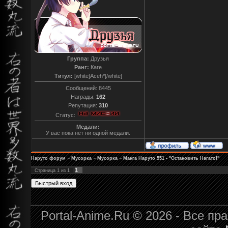
Группа:
Друзья
Ранг:
Каге
Титул:
[white]Aceh*[/white]
Сообщений:
8445
Награды:
162
Репутация:
310
Статус:
Медали:
У вас пока нет ни одной медали.
Наруто форум
»
Мусорка
»
Мусорка
»
Манга Наруто 551 - "Остановить Нагато!"
1
Страница
1
из
1
Portal-Anime.Ru © 2026 - Все п