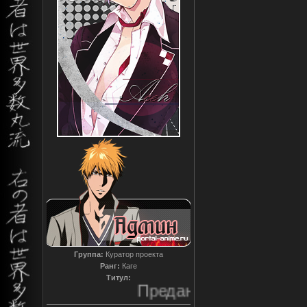
Группа:
Куратор проекта
Ранг:
Каге
Титул:
Преданный