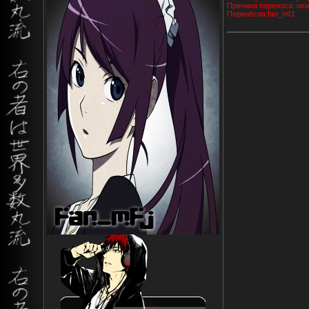
Причина переноса: не
Перенёсла:fan_mfJ