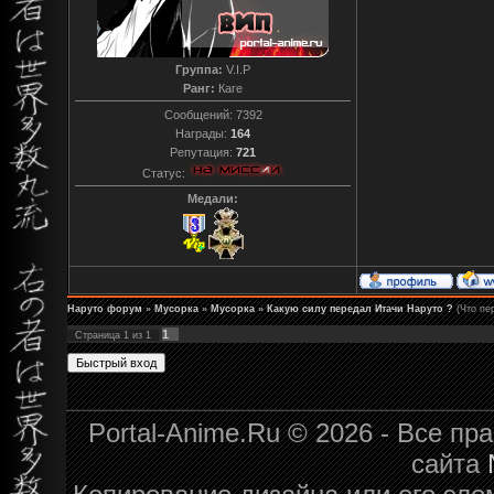
Группа:
V.I.P
Ранг:
Каге
Сообщений:
7392
Награды:
164
Репутация:
721
Статус:
Медали:
Наруто форум
»
Мусорка
»
Мусорка
»
Какую силу передал Итачи Наруто ?
(Что пе
1
Страница
1
из
1
Portal-Anime.Ru © 2026 - Все п
сайта