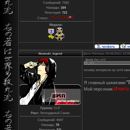
Сообщений:
7392
Награды:
164
Репутация:
721
Статус:
Медали:
Akatsuki_legend
Дата: Пятница, 05.08.2011, 13:
Quote
(
fan_mfJ
)
fan_mfJ
почему интересно ну хотя на
"
Я главный шинигами
Ичиго
Мой персонаж
Группа:
V.I.P
Ранг:
Легендарный Санин
Сообщений:
4947
Награды:
70
Репутация:
331