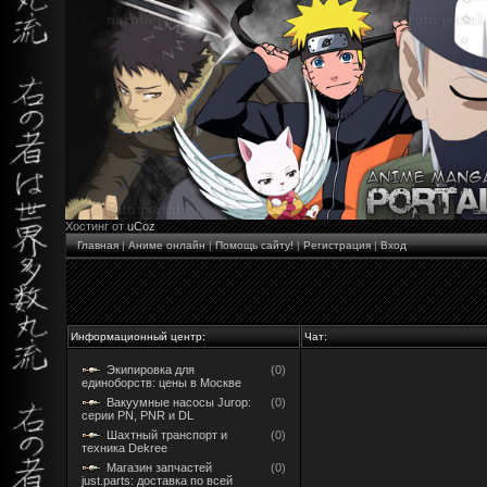
Хостинг от
uCoz
Главная
|
Аниме онлайн
|
Помощь сайту!
|
Регистрация
|
Вход
Информационный центр:
Чат:
Экипировка для
(0)
единоборств: цены в Москве
Вакуумные насосы Jurop:
(0)
серии PN, PNR и DL
Шахтный транспорт и
(0)
техника Dekree
Магазин запчастей
(0)
just.parts: доставка по всей