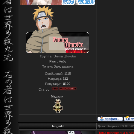
Группа:
Элита Шиноби
Ранг:
Анбу
Титул:
Зам, админа
Сообщений:
1115
Награды:
113
Репутация:
8120
Статус:
Медали:
fan_mfJ
Дата: Вторник, 09.08.20
Тема перенесена в раз