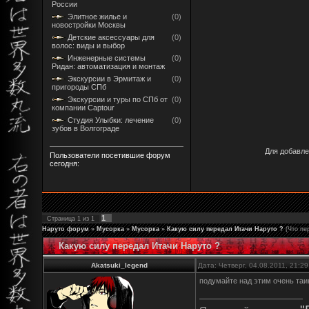
России
Элитное жилье и
(0)
новостройки Москвы
Детские аксессуары для
(0)
волос: виды и выбор
Инженерные системы
(0)
Ридан: автоматизация и монтаж
Экскурсии в Эрмитаж и
(0)
пригороды СПб
Экскурсии и туры по СПб от
(0)
компании Captour
Студия Улыбки: лечение
(0)
зубов в Волгограде
Для добавле
Пользователи посетившие форум
сегодня:
1
Страница
1
из
1
Наруто форум
»
Мусорка
»
Мусорка
»
Какую силу передал Итачи Наруто ?
(Что пе
Какую силу передал Итачи Наруто ?
Akatsuki_legend
Дата: Четверг, 04.08.2011, 21:2
подумайте над этим очень та