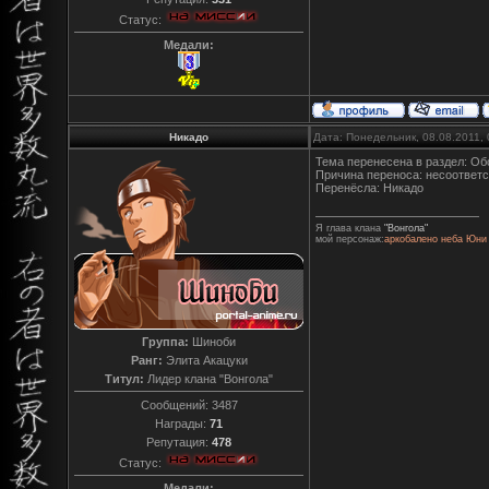
Статус:
Медали:
Никадо
Дата: Понедельник, 08.08.2011,
Тема перенесена в раздел: О
Причина переноса: несоответс
Перенёсла: Никадо
Я глава клана
"Вонгола"
мой персонаж:
аркобалено неба Юни
Группа:
Шиноби
Ранг:
Элита Акацуки
Титул:
Лидер клана "Вонгола"
Сообщений:
3487
Награды:
71
Репутация:
478
Статус:
Медали: