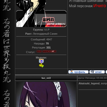
"
Я главный шинигами
Ичиго
Мой персонаж
Группа:
V.I.P
Ранг:
Легендарный Санин
Сообщений:
4947
Награды:
70
Репутация:
331
Статус:
Медали:
fan_mfJ
Дата: Пятница, 05.08.20
Akatsuki_legend
, воп