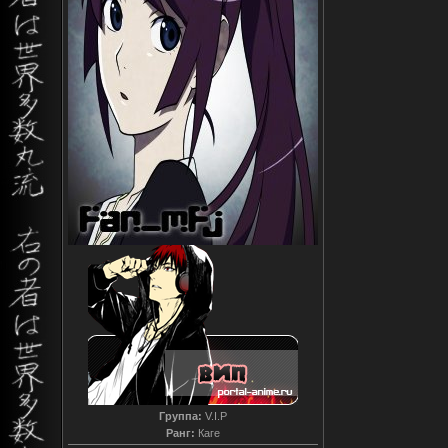
Группа:
V.I.P
Ранг:
Каге