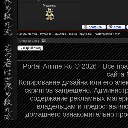
Медали:
Наруто форум
»
Мусорка
»
Мусорка
»
Манга Наруто 550 - "Аматсуками Кото"
1
Страница
1
из
1
Portal-Anime.Ru © 2026 - Все п
сайта
Копирование дизайна или его эле
скриптов запрещено. Администра
содержание рекламных матери
владельцам и предоставляю
домашнего ознакомительно про