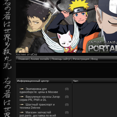
Хостинг от
uCoz
Главная
|
Аниме онлайн
|
Помощь сайту!
|
Регистрация
|
Вход
Информационный центр:
Чат:
Экипировка для
(0)
единоборств: цены в Москве
Вакуумные насосы Jurop:
(0)
серии PN, PNR и DL
Шахтный транспорт и
(0)
техника Dekree
Магазин запчастей
(0)
just.parts: доставка по всей