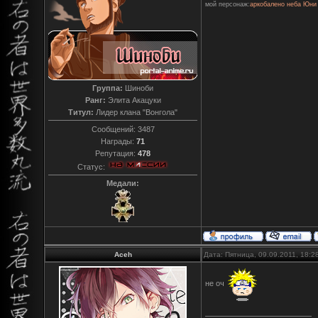
мой персонаж:
аркобалено неба Юни
Группа:
Шиноби
Ранг:
Элита Акацуки
Титул:
Лидер клана "Вонгола"
Сообщений:
3487
Награды:
71
Репутация:
478
Статус:
Медали:
Aceh
Дата: Пятница, 09.09.2011, 18:
не оч