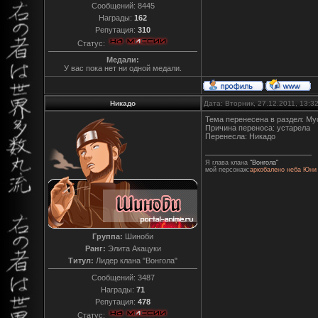
Сообщений:
8445
Награды:
162
Репутация:
310
Статус:
Медали:
У вас пока нет ни одной медали.
Никадо
Дата: Вторник, 27.12.2011, 13:
Тема перенесена в раздел: Му
Причина переноса: устарела
Перенесла: Никадо
Я глава клана
"Вонгола"
мой персонаж:
аркобалено неба Юни
Группа:
Шиноби
Ранг:
Элита Акацуки
Титул:
Лидер клана "Вонгола"
Сообщений:
3487
Награды:
71
Репутация:
478
Статус: