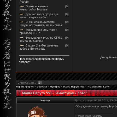
России
Элитное жилье и
(0)
новостройки Москвы
Детские аксессуары для
(0)
волос: виды и выбор
Инженерные системы
(0)
Ридан: автоматизация и монтаж
Экскурсии в Эрмитаж и
(0)
пригороды СПб
Экскурсии и туры по СПб от
(0)
компании Captour
Студия Улыбки: лечение
(0)
зубов в Волгограде
Для добавле
Пользователи посетившие форум
сегодня:
1
Страница
1
из
1
Наруто форум
»
Мусорка
»
Мусорка
»
Манга Наруто 550 - "Аматсуками Кото"
Манга Наруто 550 - "Аматсуками Кото"
Никадо
Дата: Четверг, 04.08.2011, 15:0
Обсуждаем новую главу
http:/
Я глава клана
"Вонгола"