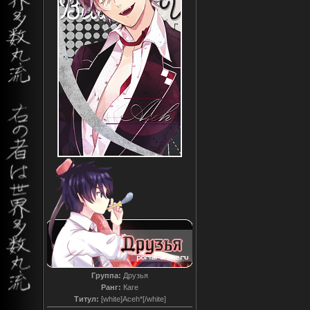
Группа:
Друзья
Ранг:
Каге
Титул:
[white]Aceh*[/white]