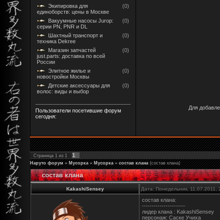
Экипировка для
(0)
единоборств: цены в Москве
Вакуумные насосы Jurop:
(0)
серии PN, PNR и DL
Шахтный транспорт и
(0)
техника Dekree
Магазин запчастей
(0)
just.parts: доставка по всей
России
Элитное жилье и
(0)
новостройки Москвы
Детские аксессуары для
(0)
волос: виды и выбор
Для добавле
Пользователи посетившие форум
сегодня:
1
Страница
1
из
1
Наруто форум
»
Мусорка
»
Мусорка
»
состав клана
(состав клана)
состав клана
KakashiSensey
Дата: Понедельник, 11.07.2011,
состав клана:
----------------------
лидер клана : KakashiSensey
персонаж: Саске Учиха