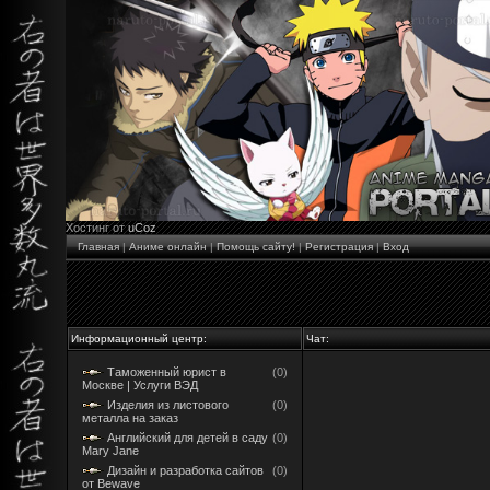
Хостинг от
uCoz
Главная
|
Аниме онлайн
|
Помощь сайту!
|
Регистрация
|
Вход
Информационный центр:
Чат:
Таможенный юрист в
(0)
Москве | Услуги ВЭД
Изделия из листового
(0)
металла на заказ
Английский для детей в саду
(0)
Mary Jane
Дизайн и разработка сайтов
(0)
от Bewave