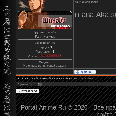
ранг: лидер клана
глава Akats
Группа:
Шиноби
Ранг:
Новичок
Сообщений:
10
Награды:
1
Репутация:
-4
Статус:
Медали:
У вас пока нет ни одной медали.
Наруто форум
»
Мусорка
»
Мусорка
»
состав клана
(состав клана)
1
Страница
1
из
1
Portal-Anime.Ru © 2026 - Все п
сайта