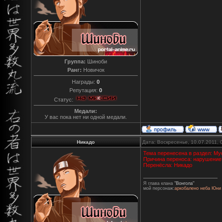
Группа:
Шиноби
Ранг:
Новичок
Награды:
0
Репутация:
0
Статус:
Медали:
У вас пока нет ни одной медали.
Никадо
Дата: Воскресенье, 10.07.2011,
Тема перенесена в раздел: Му
Причина переноса: нарушение
Перенёсла: Никадо
Я глава клана
"Вонгола"
мой персонаж:
аркобалено неба Юни