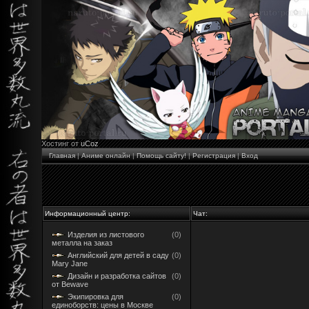
Хостинг от
uCoz
Главная
|
Аниме онлайн
|
Помощь сайту!
|
Регистрация
|
Вход
Информационный центр:
Чат:
Изделия из листового
(0)
металла на заказ
Английский для детей в саду
(0)
Mary Jane
Дизайн и разработка сайтов
(0)
от Bewave
Экипировка для
(0)
единоборств: цены в Москве