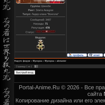
Группа:
Шиноби
Ранг:
Элита Акацуки
Титул:
Лидер клана "Вонгола"
Сообщений:
3487
Награды:
71
Репутация:
478
Статус:
Медали:
Наруто форум
»
Мусорка
»
Мусорка
»
abmaster
1
Страница
1
из
1
Portal-Anime.Ru © 2026 - Все п
сайта
Копирование дизайна или его эле