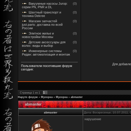
Вакуумные насосы Jurop:
(0)
серии PN, PNR и DL
Шахтный транспорт и
(0)
техника Dekree
Магазин запчастей
(0)
just.parts: доставка по всей
России
Элитное жилье и
(0)
новостройки Москвы
Детские аксессуары для
(0)
волос: виды и выбор
Инженерные системы
(0)
Ридан: автоматизация и монтаж
Для добавле
Пользователи посетившие форум
сегодня:
1
Страница
1
из
1
Наруто форум
»
Мусорка
»
Мусорка
»
abmaster
abmaster
abmaster
Дата: Воскресенье, 10.07.2011,
нарушение