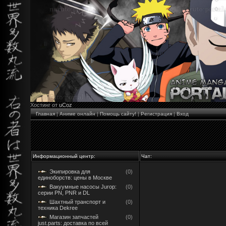
Хостинг от
uCoz
Главная
|
Аниме онлайн
|
Помощь сайту!
|
Регистрация
|
Вход
Информационный центр:
Чат:
Экипировка для
(0)
единоборств: цены в Москве
Вакуумные насосы Jurop:
(0)
серии PN, PNR и DL
Шахтный транспорт и
(0)
техника Dekree
Магазин запчастей
(0)
just.parts: доставка по всей