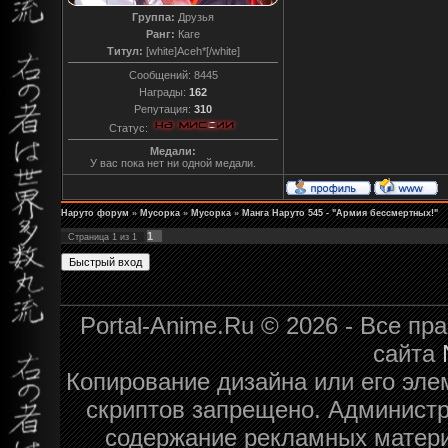
Группа:
Друзья
Ранг:
Каге
Титул:
[white]Aceh*[/white]
Сообщений:
8445
Награды:
162
Репутация:
310
Статус:
Медали:
У вас пока нет ни одной медали.
Наруто форум
»
Мусорка
»
Мусорка
»
Манга Наруто 545 - "Армия бессмертных!"
1
Страница
1
из
1
Portal-Anime.Ru © 2026 - Все п
сайта
Копирование дизайна или его эле
скриптов запрещено. Администра
содержание рекламных матери