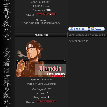
Сообщений:
8445
Награды:
162
Репутация:
310
Статус:
Медали:
У вас пока нет ни одной медали.
hiuuga_nije
Дата: Среда, 06.07.2011, 20:51
сууууууууупер
Группа:
Шиноби
Ранг:
Ученик академии
Сообщений:
47
Награды:
0
Репутация:
1
Статус: