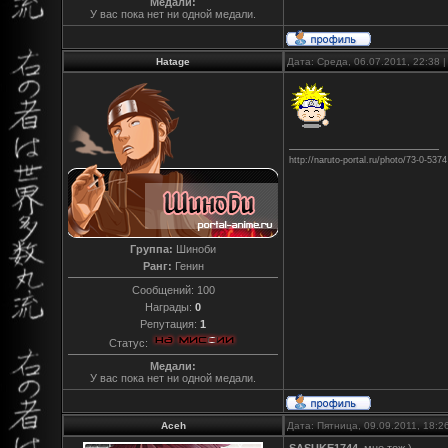
Медали:
У вас пока нет ни одной медали.
Hatage
Дата: Среда, 06.07.2011, 22:38
http://naruto-portal.ru/photo/73-0-5374
Группа:
Шиноби
Ранг:
Генин
Сообщений:
100
Награды:
0
Репутация:
1
Статус:
Медали:
У вас пока нет ни одной медали.
Aceh
Дата: Пятница, 09.09.2011, 18:
SASUKE1744
, мне тож )