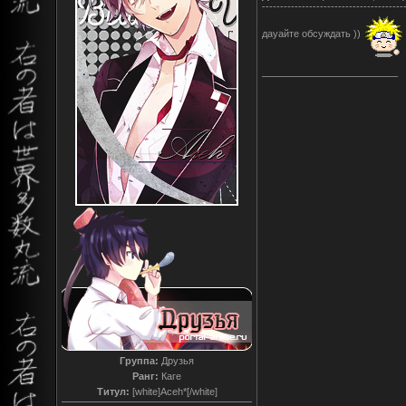
---------------------------------------
дауайте обсуждать ))
Группа:
Друзья
Ранг:
Каге
Титул:
[white]Aceh*[/white]