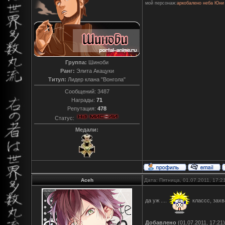
мой персонаж:
аркобалено неба Юни
Группа:
Шиноби
Ранг:
Элита Акацуки
Титул:
Лидер клана "Вонгола"
Сообщений:
3487
Награды:
71
Репутация:
478
Статус:
Медали:
Aceh
Дата: Пятница, 01.07.2011, 17:
да уж ....
классс, зах
Добавлено
(01.07.2011, 17:21)