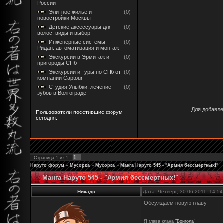
России
Элитное жилье и
(0)
новостройки Москвы
Детские аксессуары для
(0)
волос: виды и выбор
Инженерные системы
(0)
Ридан: автоматизация и монтаж
Экскурсии в Эрмитаж и
(0)
пригороды СПб
Экскурсии и туры по СПб от
(0)
компании Captour
Студия Улыбки: лечение
(0)
зубов в Волгограде
Для добавле
Пользователи посетившие форум
сегодня:
1
Страница
1
из
1
Наруто форум
»
Мусорка
»
Мусорка
»
Манга Наруто 545 - "Армия бессмертных!"
Манга Наруто 545 - "Армия бессмертных!"
Никадо
Дата: Четверг, 30.06.2011, 14:5
Обсуждаем новую главу
Я глава клана
"Вонгола"