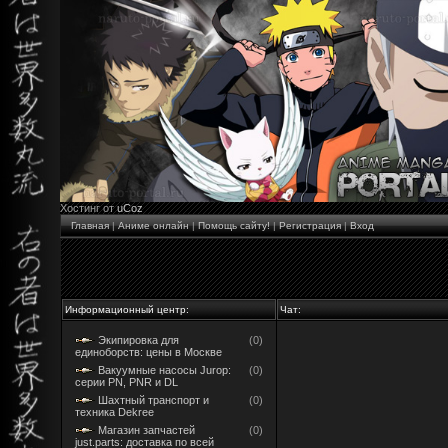
Хостинг от
uCoz
Главная
|
Аниме онлайн
|
Помощь сайту!
|
Регистрация
|
Вход
Информационный центр:
Чат:
Экипировка для
(0)
единоборств: цены в Москве
Вакуумные насосы Jurop:
(0)
серии PN, PNR и DL
Шахтный транспорт и
(0)
техника Dekree
Магазин запчастей
(0)
just.parts: доставка по всей