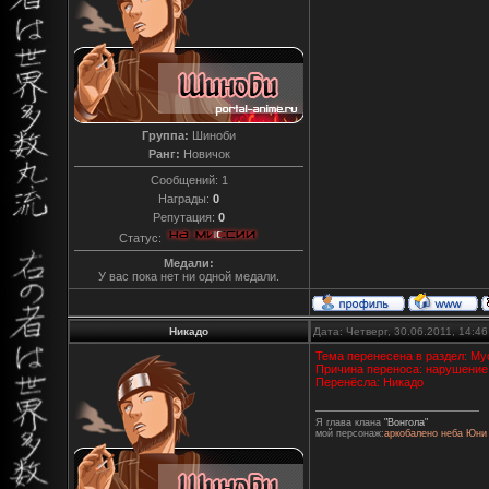
Группа:
Шиноби
Ранг:
Новичок
Сообщений:
1
Награды:
0
Репутация:
0
Статус:
Медали:
У вас пока нет ни одной медали.
Никадо
Дата: Четверг, 30.06.2011, 14:4
Тема перенесена в раздел: Му
Причина переноса: нарушение
Перенёсла: Никадо
Я глава клана
"Вонгола"
мой персонаж:
аркобалено неба Юни