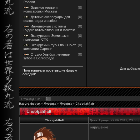
России
Элитное жилье и
(0)
новостройки Москвы
Детские аксессуары для
(0)
волос: виды и выбор
Инженерные системы
(0)
Ридан: автоматизация и монтаж
Экскурсии в Эрмитаж и
(0)
пригороды СПб
Экскурсии и туры по СПб от
(0)
компании Captour
Студия Улыбки: лечение
(0)
зубов в Волгограде
Для добавле
Пользователи посетившие форум
сегодня:
1
Страница
1
из
1
Наруто форум
»
Мусорка
»
Мусорка
»
Chootjahflaft
Chootjahflaft
Chootjahflaft
Дата: Среда, 29.06.2011, 23:58
нарушение