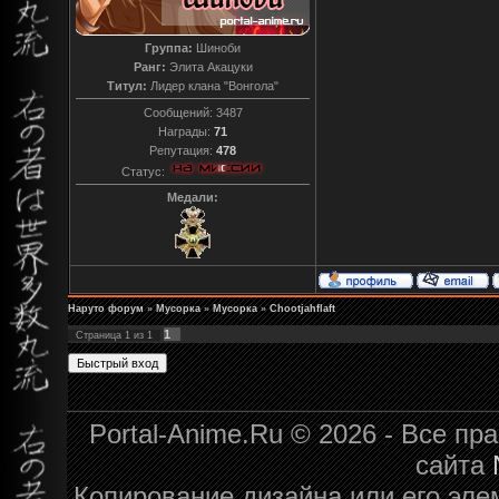
Группа:
Шиноби
Ранг:
Элита Акацуки
Титул:
Лидер клана "Вонгола"
Сообщений:
3487
Награды:
71
Репутация:
478
Статус:
Медали:
Наруто форум
»
Мусорка
»
Мусорка
»
Chootjahflaft
1
Страница
1
из
1
Portal-Anime.Ru © 2026 - Все п
сайта
Копирование дизайна или его эле