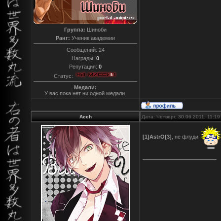
Группа:
Шиноби
Ранг:
Ученик академии
Сообщений:
24
Награды:
0
Репутация:
0
Статус:
Медали:
У вас пока нет ни одной медали.
Aceh
Дата: Четверг, 30.06.2011, 11:1
[1]AstrO[3]
, не флуди