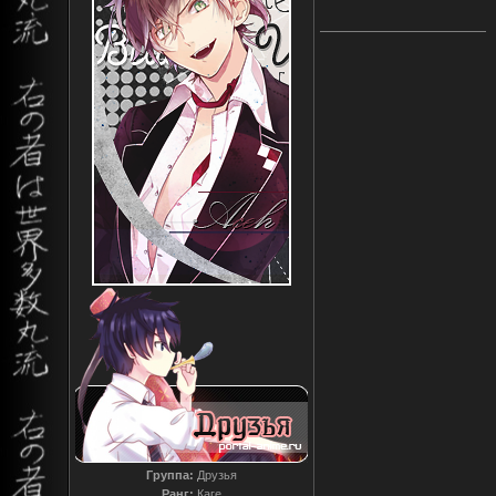
Группа:
Друзья
Ранг:
Каге