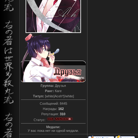
Группа:
Друзья
Ранг:
Каге
Титул:
[white]Aceh*[/white]
Сообщений:
8445
Награды:
162
Репутация:
310
Статус:
Медали:
У вас пока нет ни одной медали.