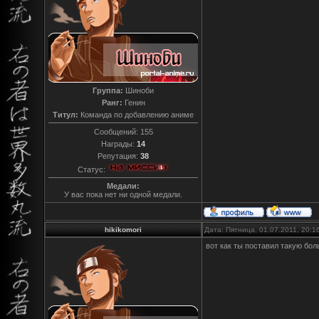
Группа:
Шиноби
Ранг:
Генин
Титул:
Команда по добавлению аниме
Сообщений:
155
Награды:
14
Репутация:
38
Статус:
Медали:
У вас пока нет ни одной медали.
hikikomori
Дата: Пятница, 01.07.2011, 20:
вот как ты поставил такую бо