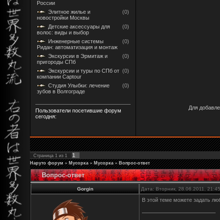
России
Элитное жилье и
(0)
новостройки Москвы
Детские аксессуары для
(0)
волос: виды и выбор
Инженерные системы
(0)
Ридан: автоматизация и монтаж
Экскурсии в Эрмитаж и
(0)
пригороды СПб
Экскурсии и туры по СПб от
(0)
компании Captour
Студия Улыбки: лечение
(0)
зубов в Волгограде
Для добавле
Пользователи посетившие форум
сегодня:
1
Страница
1
из
1
Наруто форум
»
Мусорка
»
Мусорка
»
Вопрос-ответ
Вопрос-ответ
Gorgin
Дата: Вторник, 28.06.2011, 21:
В этой теме можете задать люб