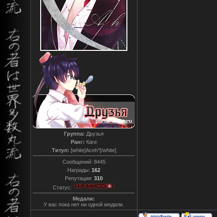
Группа:
Друзья
Ранг:
Каге
Титул:
[white]Aceh*[/white]
Сообщений:
8445
Награды:
162
Репутация:
310
Статус:
Медали:
У вас пока нет ни одной медали.