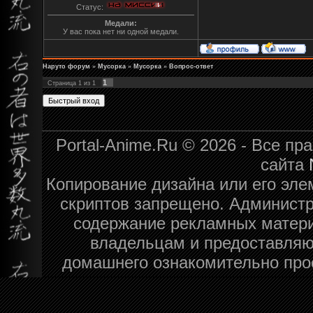
Статус:
Медали:
У вас пока нет ни одной медали.
Наруто форум
»
Мусорка
»
Мусорка
»
Вопрос-ответ
1
Страница
1
из
1
Portal-Anime.Ru © 2026 - Все п
сайта
Копирование дизайна или его эле
скриптов запрещено. Администра
содержание рекламных матери
владельцам и предоставляю
домашнего ознакомительно про