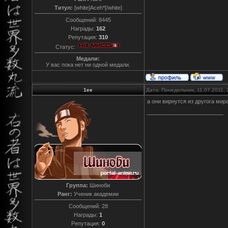
Титул:
[white]Aceh*[/white]
Сообщений:
8445
Награды:
162
Репутация:
310
Статус:
Медали:
У вас пока нет ни одной медали.
1ee
Дата: Понедельник, 11.07.2011,
а они вирнутся из другога мир
Группа:
Шиноби
Ранг:
Ученик академии
Сообщений:
28
Награды:
1
Репутация:
0