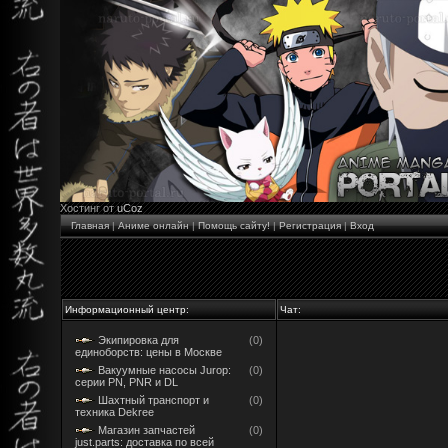
Хостинг от
uCoz
Главная
|
Аниме онлайн
|
Помощь сайту!
|
Регистрация
|
Вход
Информационный центр:
Чат:
Экипировка для
(0)
единоборств: цены в Москве
Вакуумные насосы Jurop:
(0)
серии PN, PNR и DL
Шахтный транспорт и
(0)
техника Dekree
Магазин запчастей
(0)
just.parts: доставка по всей