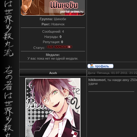
Группа:
Шиноби
Ранг:
Новичок
Сообщений:
4
Награды:
0
Репутация:
0
Статус:
Медали:
У вас пока нет ни одной медали.
Aceh
Дата: Пятница, 01.07.2011, 21:
hikikomori
, ты наиди авку 250
удачи