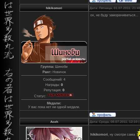
hikikomori
Дата: Пятница, 01.07.2011, 21:
ох, не буду заморачиваться...
Группа:
Шиноби
Ранг:
Новичок
Сообщений:
4
Награды:
0
Репутация:
0
Статус:
Медали:
У вас пока нет ни одной медали.
Aceh
Дата: Среда, 06.07.2011, 12:10
hikikomori
, ну смотри сама