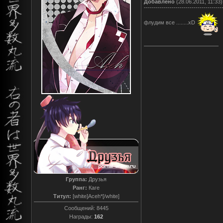
Добавлено
(28.06.2011, 11:33)
---------------------------------------
флудим все ........хD
Группа:
Друзья
Ранг:
Каге
Титул:
[white]Aceh*[/white]
Сообщений:
8445
Награды:
162