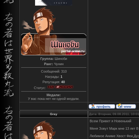
Группа:
Шиноби
Ранг:
Чунин
Сообщений:
310
Награды:
1
Репутация:
40
Статус:
Медали:
У вас пока нет ни одной медали.
Gray
Дата: Вторник, 09.08.2011, 10:
Всем Привет я Новенький
Меня Зовут Марк мне 13 лет В
Любимое Аниме Хвост Феи,Ду