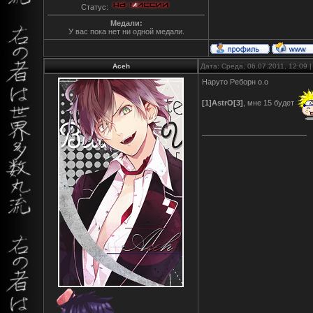
Статус:
Медали:
У вас пока нет ни одной медали.
Aceh
Дата: Среда, 06.07.2011, 12:09
Наруто Реборн о.о
[1]AstrO[3]
, мне 15 будет