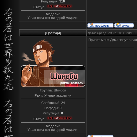
Репутация:
310
Статус:
Медали:
У вас пока нет ни одной медали.
[1]AstrO[3]
Дата: Среда, 29.06.2011, 20:18
Привет, меня Дима зовут а ва
Группа:
Шиноби
Ранг:
Ученик академии
Сообщений:
24
Награды:
0
Репутация:
0
Статус:
Медали:
У вас пока нет ни одной медали.