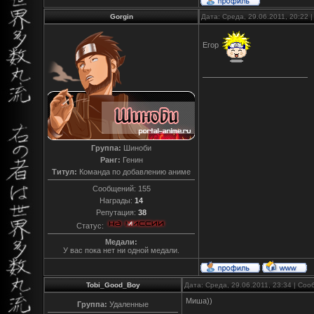
Gorgin
Дата: Среда, 29.06.2011, 20:22
Егор
Группа:
Шиноби
Ранг:
Генин
Титул:
Команда по добавлению аниме
Сообщений:
155
Награды:
14
Репутация:
38
Статус:
Медали:
У вас пока нет ни одной медали.
Tobi_Good_Boy
Дата: Среда, 29.06.2011, 23:34 | Со
Миша))
Группа:
Удаленные