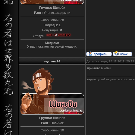
Группа:
Шиноби
Ранг:
Ученик академии
Сообщений:
28
Награды:
1
Репутация:
0
Статус:
Медали:
У вас пока нет ни одной медали.
аделина26
Дата: Четверг, 24.11.2011, 20:1
примите в клан
наруто рулит! наруто класс! кто не в
Группа:
Шиноби
Ранг:
Новичок
Сообщений:
10