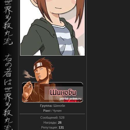
Группа:
Шиноби
Ранг:
Чунин
Сообщений:
528
Награды:
26
Репутация:
131