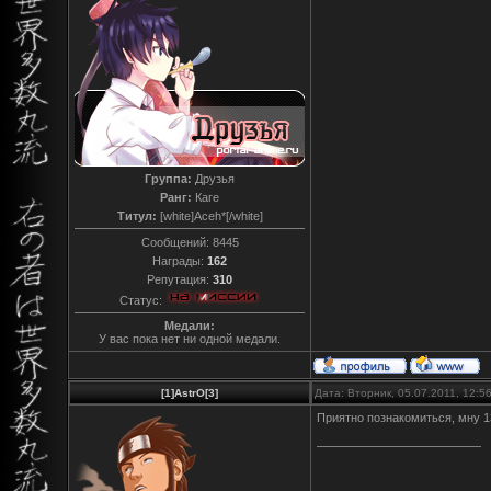
Группа:
Друзья
Ранг:
Каге
Титул:
[white]Aceh*[/white]
Сообщений:
8445
Награды:
162
Репутация:
310
Статус:
Медали:
У вас пока нет ни одной медали.
[1]AstrO[3]
Дата: Вторник, 05.07.2011, 12:
Приятно познакомиться, мну 1