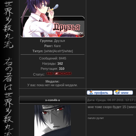
Группа:
Друзья
Ранг:
Каге
Титул:
[white]Aceh*[/white]
Сообщений:
8445
Награды:
162
Репутация:
310
Статус:
Медали:
У вас пока нет ни одной медали.
x-rom4k-x
Дата: Среда, 06.07.2011, 12:17
мне тоже скоро будет 15 (зимо
naruto рулит