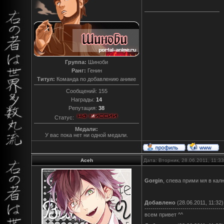
Группа:
Шиноби
Ранг:
Генин
Титул:
Команда по добавлению аниме
Сообщений:
155
Награды:
14
Репутация:
38
Статус:
Медали:
У вас пока нет ни одной медали.
Aceh
Дата: Вторник, 28.06.2011, 11:
Gorgin
, спева прими мя в кал
Добавлено
(28.06.2011, 11:32)
---------------------------------------
всем привет ^^