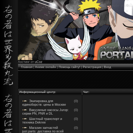
Хостинг от
uCoz
Главная
|
Аниме онлайн
|
Помощь сайту!
|
Регистрация
|
Вход
Информационный центр:
Чат:
Экипировка для
(0)
единоборств: цены в Москве
Вакуумные насосы Jurop:
(0)
серии PN, PNR и DL
Шахтный транспорт и
(0)
техника Dekree
Магазин запчастей
(0)
just.parts: доставка по всей