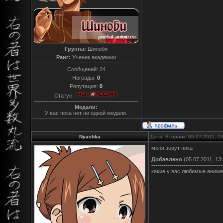
Группа:
Шиноби
Ранг:
Ученик академии
Сообщений:
24
Награды:
0
Репутация:
0
Статус:
Медали:
У вас пока нет ни одной медали.
Nyashka
Дата: Вторник, 05.07.2011, 
меня зовут ника
Добавлено
(05.07.2011, 13:
------------------------------------
какие у вас любимые аниме