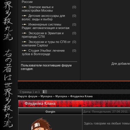
России
Элитное жилье и
(0)
новостройки Москвы
Детские аксессуары для
(0)
волос: виды и выбор
Инженерные системы
(0)
Ридан: автоматизация и монтаж
Экскурсии в Эрмитаж и
(0)
пригороды СПб
Экскурсии и туры по СПб от
(0)
компании Captour
Студия Улыбки: лечение
(0)
зубов в Волгограде
Для добавле
Пользователи посетившие форум
сегодня:
1
Страница
1
из
1
Наруто форум
»
Мусорка
»
Мусорка
»
Флудилка Клана
Флудилка Клана
Gorgin
Дата: Понедельник, 27.06.2011,
Здесь говорим на любые тем