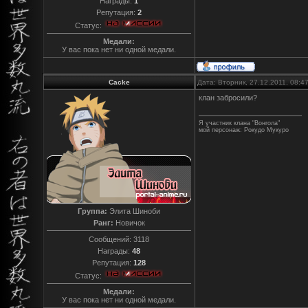
Награды:
1
Репутация:
2
Статус:
Медали:
У вас пока нет ни одной медали.
Cacke
Дата: Вторник, 27.12.2011, 08:
клан забросили?
Я участник клана "Вонгола"
мой персонаж: Рокудо Мукуро
Группа:
Элита Шиноби
Ранг:
Новичок
Сообщений:
3118
Награды:
48
Репутация:
128
Статус:
Медали:
У вас пока нет ни одной медали.