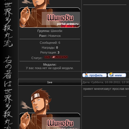
Группа:
Шиноби
Ранг:
Новичок
Сообщений:
6
Награды:
0
Репутация:
3
Статус:
Медали:
У вас пока нет ни одной медали.
1ee
Дата: Суббота, 10.09.2011, 12:
привет мненязавут ярослав мн