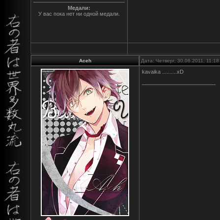
Медали:
У вас пока нет ни одной медали.
Aceh
Дата: Четверг, 30.06.2011, 11:1
kavaika ..........хD