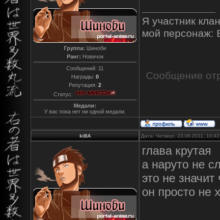
Я участник клан
мой персонаж: 
Группа:
Шиноби
Ранг:
Новичок
Сообщений:
11
Сообщение от
Награды:
0
Репутация:
2
Статус:
Медали:
У вас пока нет ни одной медали.
kiBA
Дата: Четверг, 23.06.2011, 10:4
глава крутая
а наруто не с
это не значит
он просто не 