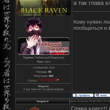
а так глава к
Кому нужен лов
пообщаться и 
Группа:
Глобальный Модератор
Ранг:
Каге
Сообщений:
1133
Награды:
66
Репутация:
663
Статус:
Медали:
У вас пока нет ни одной медали.
Vongola-X
Дата: Вторник, 28.06.2011, 21:
Глава класс!!