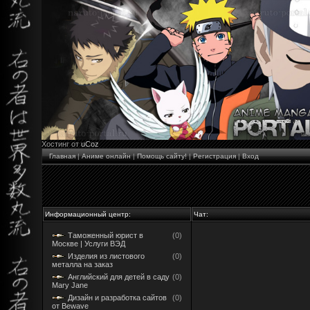
Хостинг от
uCoz
Главная
|
Аниме онлайн
|
Помощь сайту!
|
Регистрация
|
Вход
Информационный центр:
Чат:
Таможенный юрист в
(0)
Москве | Услуги ВЭД
Изделия из листового
(0)
металла на заказ
Английский для детей в саду
(0)
Mary Jane
Дизайн и разработка сайтов
(0)
от Bewave