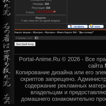
Награды:
162
Репутация:
310
Статус:
Медали:
У вас пока нет ни одной медали.
Наруто форум
»
Мусорка
»
Мусорка
»
Манга Наруто 544 - "Два солнца!"
1
Страница
1
из
1
Portal-Anime.Ru © 2026 - Все п
сайта
Копирование дизайна или его эле
скриптов запрещено. Администра
содержание рекламных матери
владельцам и предоставляю
домашнего ознакомительно про