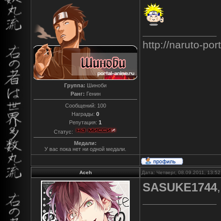
http://naruto-po
Группа:
Шиноби
Ранг:
Генин
Сообщений:
100
Награды:
0
Репутация:
1
Статус:
Медали:
У вас пока нет ни одной медали.
Aceh
Дата: Четверг, 08.09.2011, 13:5
SASUKE1744