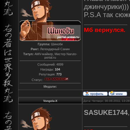
джинчурики)))
P.S.А так сюж
Мб вернулся.
Группа:
Шиноби
Ранг:
Легендарный Санин
Титул:
AMV-майкер, Мистер Naruto-
portal.ru
Сообщений:
4899
Награды:
104
Репутация:
773
Статус:
Медали:
Vongola-X
Дата: Четверг, 30.06.2011, 13:2
SASUKE1744