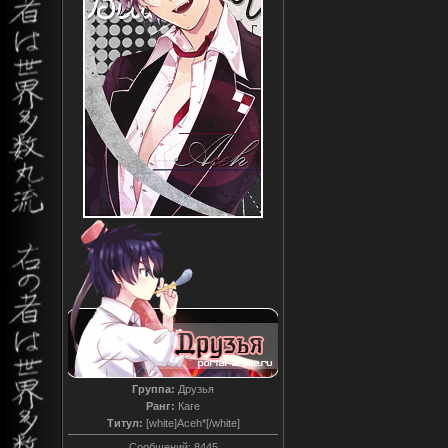
Группа:
Друзья
Ранг:
Каге
Титул:
[white]Aceh*[/white]
Сообщений:
8445