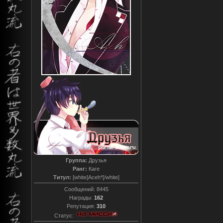
Группа:
Друзья
Ранг:
Каге
Титул:
[white]Aceh*[/white]
Сообщений:
8445
Награды:
162
Репутация:
310
Статус: