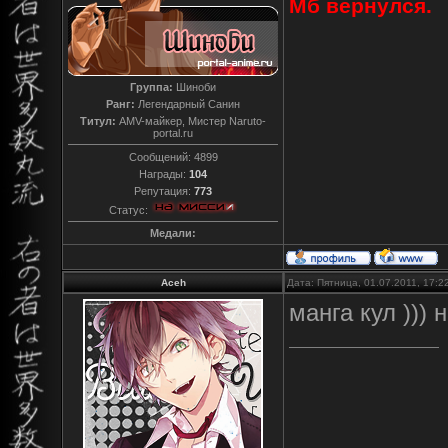
Мб вернулся.
Группа:
Шиноби
Ранг:
Легендарный Санин
Титул:
AMV-майкер, Мистер Naruto-
portal.ru
Сообщений:
4899
Награды:
104
Репутация:
773
Статус:
Медали:
Aceh
Дата: Пятница, 01.07.2011, 17:
манга кул ))) н