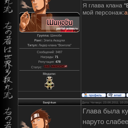
Я глава клана
"
мой персонаж:
а
Группа:
Шиноби
Ранг:
Элита Акацуки
Титул:
Лидер клана "Вонгола"
Сообщений:
3487
Награды:
71
Репутация:
478
Статус:
Медали:
Sanji-kun
Дата: Четверг, 23.06.2011, 10:2
Глава была ку
наруто слабее