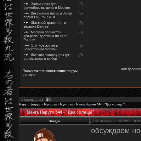
Экипировка для
(0)
единоборств: цены в Москве
Вакуумные насосы Jurop:
(0)
серии PN, PNR и DL
Шахтный транспорт и
(0)
техника Dekree
Магазин запчастей
(0)
just.parts: доставка по всей
России
Элитное жилье и
(0)
новостройки Москвы
Детские аксессуары для
(0)
волос: виды и выбор
Для добавле
Пользователи посетившие форум
сегодня:
1
Страница
1
из
1
Наруто форум
»
Мусорка
»
Мусорка
»
Манга Наруто 544 - "Два солнца!"
Манга Наруто 544 - "Два солнца!"
Никадо
Дата: Четверг, 23.06.2011, 10:0
обсуждаем но