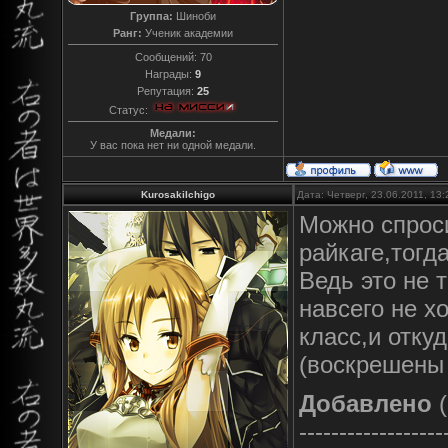
Группа:
Шиноби
Ранг:
Ученик академии
Сообщений:
70
Награды:
9
Репутация:
25
Статус:
Медали:
У вас пока нет ни одной медали.
KurosakiIchigo
Дата: Четверг, 23.06.2011, 13
Можно спроси
райкаге,тогд
Ведь это не 
навсего не х
класс,и отку
(воскрешены 
Добавлено
(
------------------