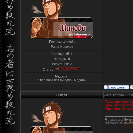
Группа:
Шиноби
Ранг:
Новичок
Сообщений:
1
Награды:
0
Репутация:
0
Статус:
Медали:
У вас пока нет ни одной медали.
Никадо
Дата: Вторник, 07.
Тема перенесена 
Причина переноса
Перенёсла: Никад
Я глава клана
"Вонгол
мой персонаж:
аркоба