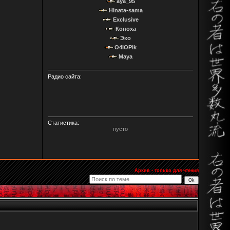
aya_95
Hinata-sama
Exclusive
Коноха
Эко
O4IOPik
Maya
Радио сайта:
Статистика:
пусто
Архив - только для чтения