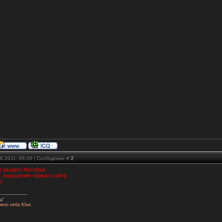
06.2011, 06:29 | Сообщение #
2
в раздел: Мусорка
: нарушение правил сайта
о
а"
лено неба Юни