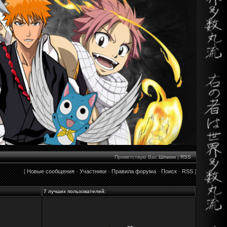
Приветствую Вас
Шпион
|
RSS
[
Новые сообщения
·
Участники
·
Правила форума
·
Поиск
·
RSS
]
7 лучших пользователей: