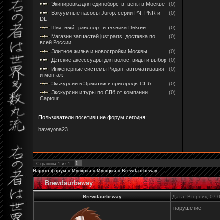
Экипировка для единоборств: цены в Москве
(0)
Вакуумные насосы Jurop: серии PN, PNR и
(0)
DL
Шахтный транспорт и техника Dekree
(0)
Магазин запчастей just.parts: доставка по
(0)
всей России
Элитное жилье и новостройки Москвы
(0)
Детские аксессуары для волос: виды и выбор
(0)
Инженерные системы Ридан: автоматизация
(0)
и монтаж
Экскурсии в Эрмитаж и пригороды СПб
(0)
Экскурсии и туры по СПб от компании
(0)
Captour
Пользователи посетившие форум сегодня:
haveyona23
1
Страница
1
из
1
Наруто форум
»
Мусорка
»
Мусорка
»
Brewdaurbeway
Brewdaurbeway
Brewdaurbeway
Дата: Вторник, 07.
нарушение