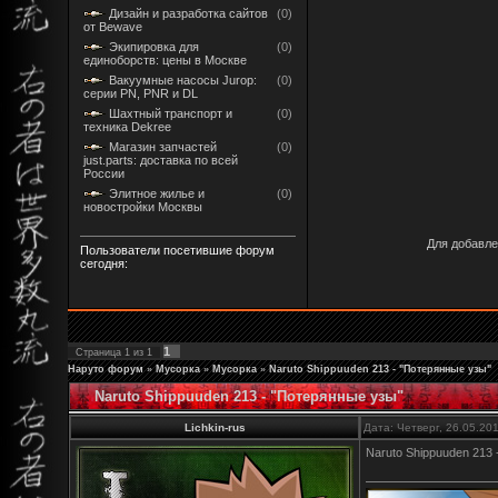
Дизайн и разработка сайтов
(0)
от Bewave
Экипировка для
(0)
единоборств: цены в Москве
Вакуумные насосы Jurop:
(0)
серии PN, PNR и DL
Шахтный транспорт и
(0)
техника Dekree
Магазин запчастей
(0)
just.parts: доставка по всей
России
Элитное жилье и
(0)
новостройки Москвы
Для добавле
Пользователи посетившие форум
сегодня:
1
Страница
1
из
1
Наруто форум
»
Мусорка
»
Мусорка
»
Naruto Shippuuden 213 - "Потерянные узы"
Naruto Shippuuden 213 - "Потерянные узы"
Lichkin-rus
Дата: Четверг, 26.05.20
Naruto Shippuuden 213