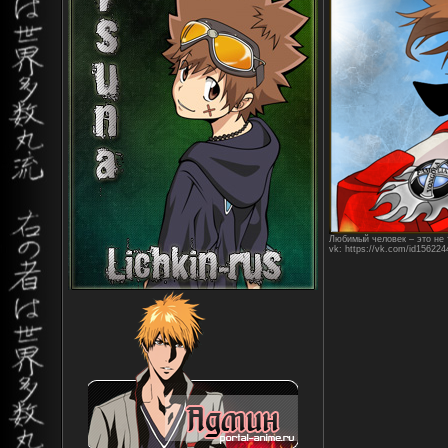
Любимый человек – это не т
vk: https://vk.com/id156224