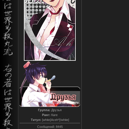
Группа:
Друзья
Ранг:
Каге
Титул:
[white]Aceh*[/white]
Сообщений:
8445