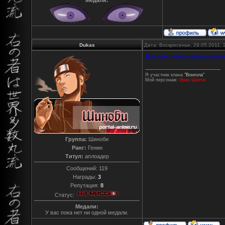
Медали:
Dukas
Дата: Воскресенье, 29.05.2011,
Довольно интересная развязоч
Я участник клана
"Вонгола"
Мой персонаж:
Ирие Шоичи
Группа:
Шиноби
Ранг:
Генин
Титул:
аплоадер
Сообщений:
119
Награды:
3
Репутация:
8
Статус:
Медали:
У вас пока нет ни одной медали.