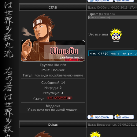
CTA9I
Дата: Суббота, 04.06.2011, 17:
Quote
(
Lichkin-rus
)
я то это знаю =)
Это все знат
Группа:
Шиноби
Ранг:
Новичок
Титул:
Команда по добавлению аниме
Сообщений:
14
Награды:
2
Репутация:
3
Статус:
Медали:
У вас пока нет ни одной медали.
Dukas
Дата: Воскресенье, 05.06.2011,