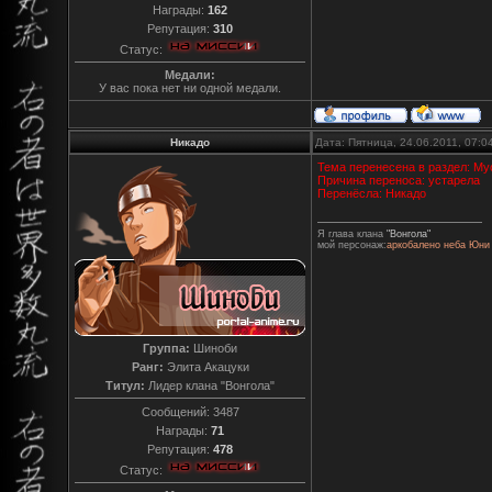
Награды:
162
Репутация:
310
Статус:
Медали:
У вас пока нет ни одной медали.
Никадо
Дата: Пятница, 24.06.2011, 07:
Тема перенесена в раздел: Му
Причина переноса: устарела
Перенёсла: Никадо
Я глава клана
"Вонгола"
мой персонаж:
аркобалено неба Юни
Группа:
Шиноби
Ранг:
Элита Акацуки
Титул:
Лидер клана "Вонгола"
Сообщений:
3487
Награды:
71
Репутация:
478
Статус: