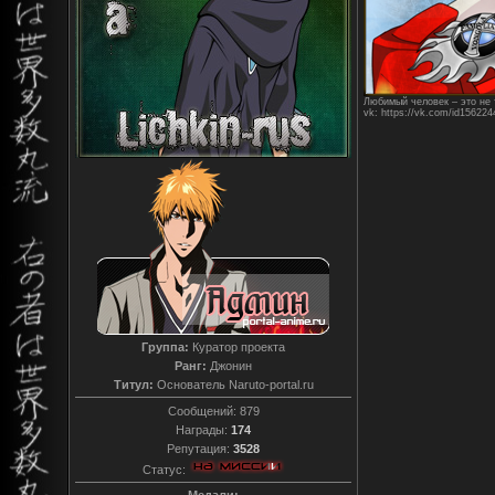
Любимый человек – это не т
vk: https://vk.com/id156224
Группа:
Куратор проекта
Ранг:
Джонин
Титул:
Основатель Naruto-portal.ru
Сообщений:
879
Награды:
174
Репутация:
3528
Статус: