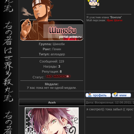
Я участник клана
"Вонгола"
Мой персонаж:
Ирие Шоичи
Группа:
Шиноби
Ранг:
Генин
Титул:
аплоадер
Сообщений:
119
Награды:
3
Репутация:
8
Статус:
Медали:
У вас пока нет ни одной медали.
Aceh
Дата: Воскресенье, 12.06.2011,
я смотрел)) тока забыл (( прос