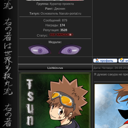
Группа:
Куратор проекта
Ранг:
Джонин
Титул:
Основатель Naruto-portal.ru
Сообщений:
879
Награды:
174
Репутация:
3528
Статус:
Медали:
Lichkin-rus
Дата: Четверг, 26.05.20
Я думаю сакура не пред