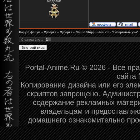
Медали:
Наруто форум
»
Мусорка
»
Мусорка
»
Naruto Shippuuden 213 - "Потерянные узы"
1
Страница
1
из
1
Portal-Anime.Ru © 2026 - Все п
сайта
Копирование дизайна или его эле
скриптов запрещено. Администра
содержание рекламных матери
владельцам и предоставляю
домашнего ознакомительно про