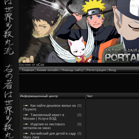
Хостинг от
uCoz
Главная
|
Аниме онлайн
|
Помощь сайту!
|
Регистрация
|
Вход
Информационный центр:
Чат:
Как найти дешевое жилье на
(0)
Пхукете
Таможенный юрист в
(0)
Москве | Услуги ВЭД
Изделия из листового
(0)
металла на заказ
Английский для детей в саду
(0)
Mary Jane