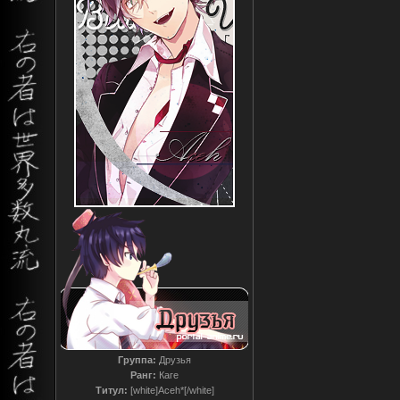
Группа:
Друзья
Ранг:
Каге
Титул:
[white]Aceh*[/white]