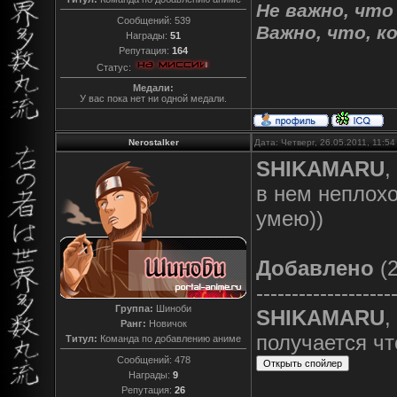
Не важно, что
Сообщений:
539
Важно, что, к
Награды:
51
Репутация:
164
Статус:
Медали:
У вас пока нет ни одной медали.
Nerostalker
Дата: Четверг, 26.05.2011, 11:5
SHIKAMARU
,
в нем неплохо
умею))
Добавлено
(2
-------------------
Группа:
Шиноби
SHIKAMARU
,
Ранг:
Новичок
получается чт
Титул:
Команда по добавлению аниме
Сообщений:
478
Награды:
9
Репутация:
26