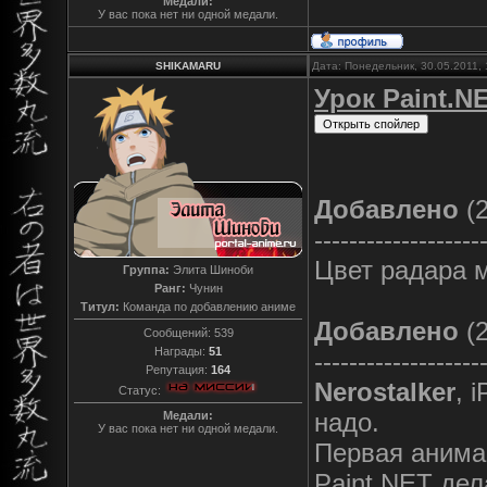
Медали:
У вас пока нет ни одной медали.
SHIKAMARU
Дата: Понедельник, 30.05.2011,
Урок Paint.NE
Добавлено
(2
-------------------
Цвет радара м
Группа:
Элита Шиноби
Ранг:
Чунин
Титул:
Команда по добавлению аниме
Добавлено
(2
Сообщений:
539
Награды:
51
-------------------
Репутация:
164
Nerostalker
, 
Статус:
надо.
Медали:
У вас пока нет ни одной медали.
Первая анимац
Paint.NET дел