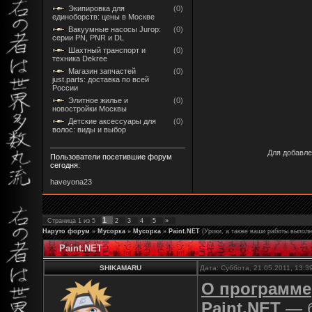
Экипировка для
(0)
единоборств: цены в Москве
Вакуумные насосы Jurop:
(0)
серии PN, PNR и DL
Шахтный транспорт и
(0)
техника Dekree
Магазин запчастей
(0)
just.parts: доставка по всей
России
Элитное жилье и
(0)
новостройки Москвы
Детские аксессуары для
(0)
волос: виды и выбор
Для добавле
Пользователи посетившие форум
сегодня:
haveyona23
1
Страница
1
из
5
2
3
4
5
»
Наруто форум
»
Мусорка
»
Мусорка
»
Paint.NET
(Уроки, а также ваши работы выполн
Paint.NET
SHIKAMARU
Дата: Суббота, 21.05.2011, 13:
О программе
Paint.NET
— б