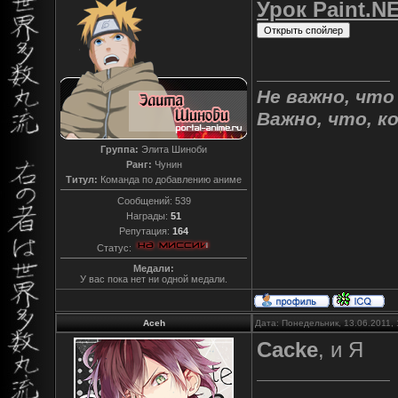
Урок Paint.N
Не важно, что
Важно, что, к
Группа:
Элита Шиноби
Ранг:
Чунин
Титул:
Команда по добавлению аниме
Сообщений:
539
Награды:
51
Репутация:
164
Статус:
Медали:
У вас пока нет ни одной медали.
Aceh
Дата: Понедельник, 13.06.2011,
Cacke
, и Я