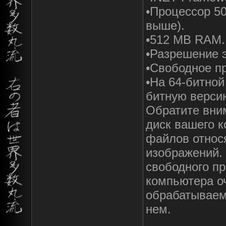
•Процессор 5
выше).
•512 MB RAM.
•Разрешение э
•Свободное пр
•На 64-битной
битную верси
Обратите вни
диск вашего 
файлов относ
изображений.
свободного пр
компьютера оч
обрабатываем
нем.