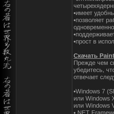
четырехядерн
•имеет удобны
•позволяет ра
одновременно
•поддерживает
•прост в испо
Скачать Pain
Прежде чем с
убедитесь, ч
отвечает сле
•Windows 7 (S
или Windows 
или Windows V
•.NET Framewo