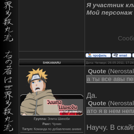
Я участник к
Мой персонаж
Сооб
SHIKAMARU
Дата: Четверг, 26.05.2011, 17:2
Quote
(
Nerostal
а ты все авы п
Да.
Quote
(
Nerostal
ато я в нем не
Группа:
Элита Шиноби
Ранг:
Чунин
Научу. В скай
Титул:
Команда по добавлению аниме