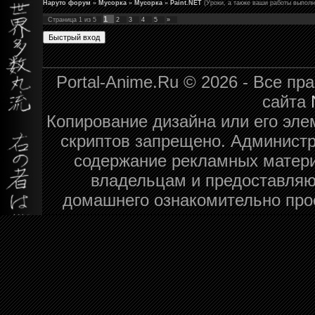
Наруто форум
»
Мусорка
»
Мусорка
»
Paint.NET
(Уроки, а также ваши работы выполн
1
Страница
1
из
5
2
3
4
5
»
Portal-Anime.Ru © 2026 - Все п
сайта
Копирование дизайна или его эле
скриптов запрещено. Администра
содержание рекламных матери
владельцам и предоставляю
домашнего ознакомительно про