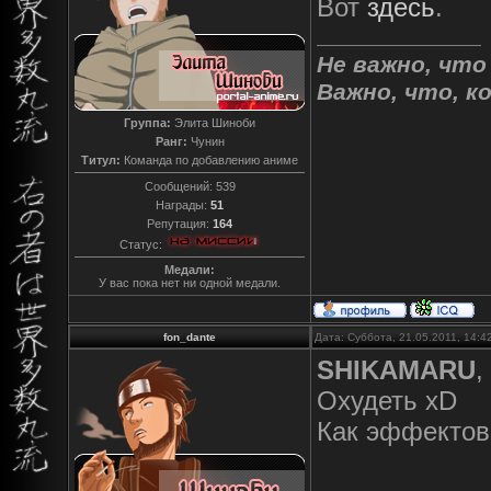
Вот
здесь
.
Не важно, что
Важно, что, к
Группа:
Элита Шиноби
Ранг:
Чунин
Титул:
Команда по добавлению аниме
Сообщений:
539
Награды:
51
Репутация:
164
Статус:
Медали:
У вас пока нет ни одной медали.
fon_dante
Дата: Суббота, 21.05.2011, 14:
SHIKAMARU
,
Охудеть xD
Как эффектов