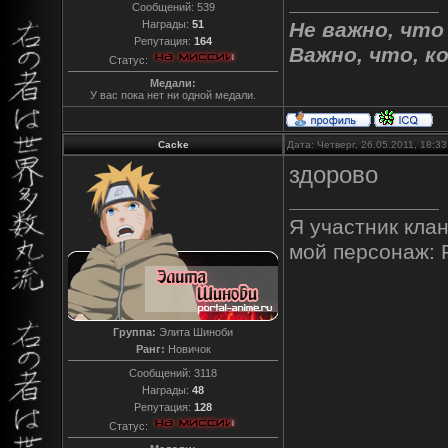
Сообщений:
539
Награды:
51
Не важно, что
Репутация:
164
Важно, что, к
Статус:
Медали:
У вас пока нет ни одной медали.
Cacke
Дата: Четверг, 26.05.2011, 18:3
здорово
Я участник клан
мой персонаж: 
Группа:
Элита Шиноби
Ранг:
Новичок
Сообщений:
3118
Награды:
48
Репутация:
128
Статус: