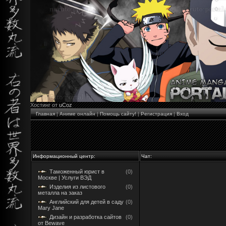
Хостинг от
uCoz
Главная
|
Аниме онлайн
|
Помощь сайту!
|
Регистрация
|
Вход
Информационный центр:
Чат:
Таможенный юрист в
(0)
Москве | Услуги ВЭД
Изделия из листового
(0)
металла на заказ
Английский для детей в саду
(0)
Mary Jane
Дизайн и разработка сайтов
(0)
от Bewave