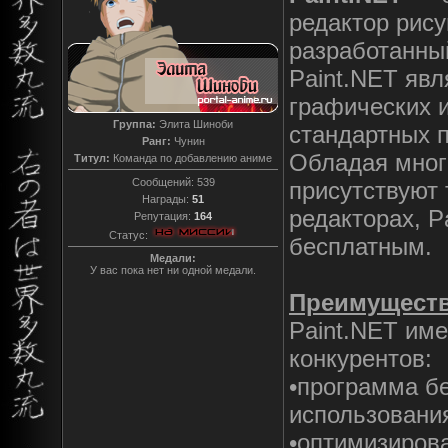
редактор рис
разработанны
Paint.NET явл
графических 
Группа:
Элита Шиноби
стандартных 
Ранг:
Чунин
Обладая мног
Титул:
Команда по добавлению аниме
Сообщений:
539
присутствуют 
Награды:
51
редакторах, P
Репутация:
164
Статус:
бесплатным.
Медали:
У вас пока нет ни одной медали.
Преимущест
Paint.NET име
конкурентов:
•программа б
использовани
•оптимизиров