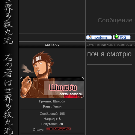
Сообщение 
Cacke777
Дата: Понедельник, 30.05.2011,
поч я смотрю
Группа:
Шиноби
Ранг:
Генин
Сообщений:
198
Награды:
8
Репутация:
20
Статус: