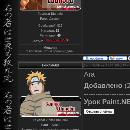
Группа:
Шиноби
Ранг:
Джонин
Сообщений:
827
Награды:
15
Репутация:
45
Статус:
Медали:
У вас пока нет ни одной медали.
SHIKAMARU
Дата: Суббота, 21.05.2011, 17:
Ага
Добавлено
(2
-------------------
Урок Paint.NE
Группа:
Элита Шиноби
Ранг:
Чунин
Титул:
Команда по добавлению аниме