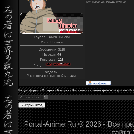
мой персонаж: Рокудо Мукуро
Группа:
Элита Шиноби
Ранг:
Новичок
Сообщений:
3118
Награды:
48
Репутация:
128
Статус:
Медали:
У вас пока нет ни одной медали.
Наруто форум
»
Мусорка
»
Мусорка
»
Кто самый сильный хранитель урагана
(Вы
1
Страница
1
из
1
Portal-Anime.Ru © 2026 - Все п
сайта