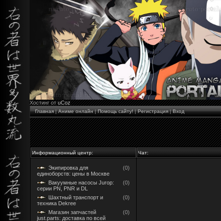
Хостинг от
uCoz
Главная
|
Аниме онлайн
|
Помощь сайту!
|
Регистрация
|
Вход
Информационный центр:
Чат:
Экипировка для
(0)
единоборств: цены в Москве
Вакуумные насосы Jurop:
(0)
серии PN, PNR и DL
Шахтный транспорт и
(0)
техника Dekree
Магазин запчастей
(0)
just.parts: доставка по всей