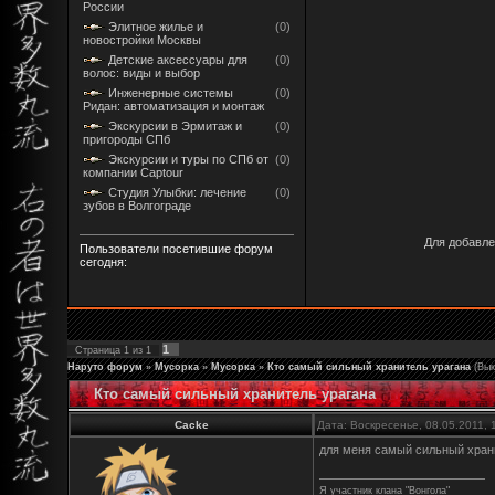
России
Элитное жилье и
(0)
новостройки Москвы
Детские аксессуары для
(0)
волос: виды и выбор
Инженерные системы
(0)
Ридан: автоматизация и монтаж
Экскурсии в Эрмитаж и
(0)
пригороды СПб
Экскурсии и туры по СПб от
(0)
компании Captour
Студия Улыбки: лечение
(0)
зубов в Волгограде
Для добавле
Пользователи посетившие форум
сегодня:
1
Страница
1
из
1
Наруто форум
»
Мусорка
»
Мусорка
»
Кто самый сильный хранитель урагана
(Вы
Кто самый сильный хранитель урагана
Cacke
Дата: Воскресенье, 08.05.2011,
для меня самый сильный храни
Я участник клана "Вонгола"