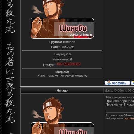
Группа:
Шиноби
Ранг:
Новичок
Награды:
0
Репутация:
0
Статус:
Медали:
У вас пока нет ни одной медали.
Никадо
Дата: Суббота, 07.
Тема перенесена 
Причина переноса
Перенёсла: Никад
Я глава клана
"Вонгол
мой персонаж:
аркоба