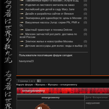
Таможенный юрист в Москве | Услуги ВЭД
(0)
Изделия из листового металла на заказ
(0)
Английский для детей в саду Mary Jane
(0)
Дизайн и разработка сайтов от Bewave
(0)
Экипировка для единоборств: цены в Москве
(0)
Вакуумные насосы Jurop: серии PN, PNR и
(0)
DL
Шахтный транспорт и техника Dekree
(0)
Магазин запчастей just.parts: доставка по
(0)
всей России
Элитное жилье и новостройки Москвы
(0)
Детские аксессуары для волос: виды и выбор
(0)
Пользователи посетившие форум сегодня:
haveyona23
1
Страница
1
из
1
Наруто форум
»
Мусорка
»
Мусорка
»
ornargeowenry
ornargeowenry
ornargeowenry
Дата: Воскресенье,
нарушение