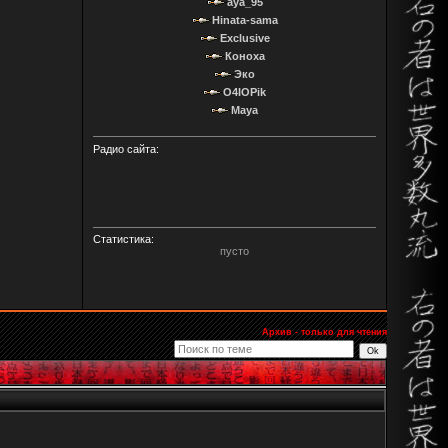
aya_95
Hinata-sama
Exclusive
Коноха
Эко
O4IOPik
Maya
Радио сайта:
Статистика:
пусто
Архив - только для чтения