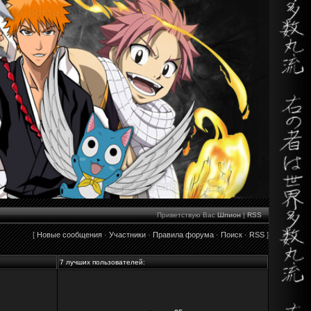
Приветствую Вас
Шпион
|
RSS
[
Новые сообщения
·
Участники
·
Правила форума
·
Поиск
·
RSS
]
7 лучших пользователей: