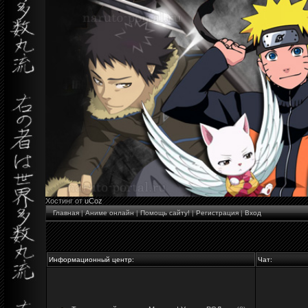
Хостинг от
uCoz
Главная
|
Аниме онлайн
|
Помощь сайту!
|
Регистрация
|
Вход
Информационный центр:
Чат: