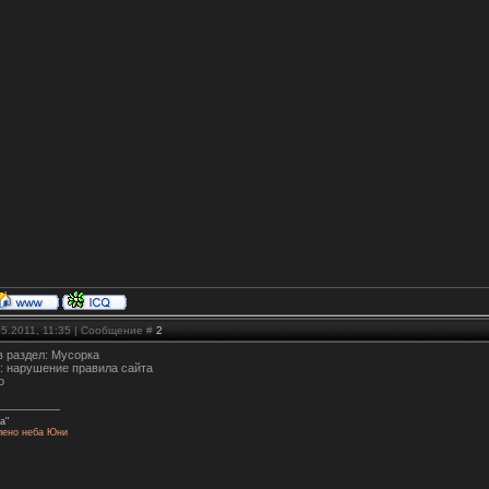
05.2011, 11:35 | Сообщение #
2
в раздел: Мусорка
: нарушение правила сайта
о
а"
лено неба Юни