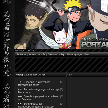
Хостинг от
uCoz
Главная
|
Аниме онлайн
|
Помощь сайту!
|
Регистрация
|
Вход
Информационный центр:
Чат:
Изделия из листового
(0)
металла на заказ
Английский для детей в саду
(0)
Mary Jane
Дизайн и разработка сайтов
(0)
от Bewave
Экипировка для
(0)
единоборств: цены в Москве