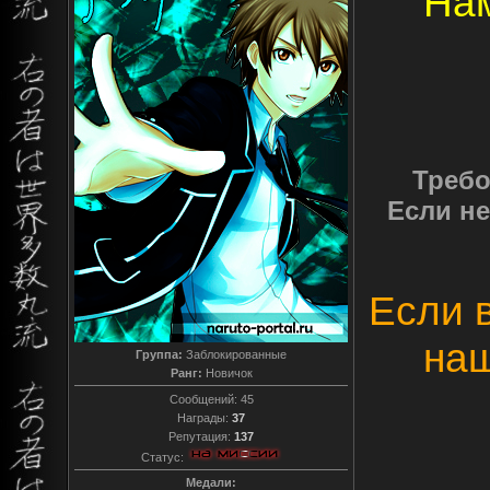
Нам
Требо
Если не
Если 
наш
Группа:
Заблокированные
Ранг:
Новичок
Сообщений:
45
Награды:
37
Репутация:
137
Статус:
Медали: