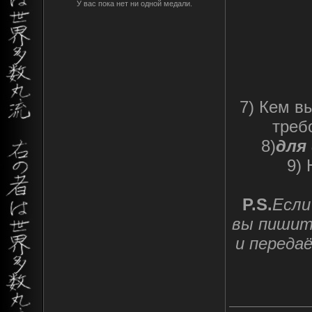
У вас пока нет ни одной медали.
7) Кем в
треб
8)
для
9)
P.S.
Если
вы пишите
и передаё