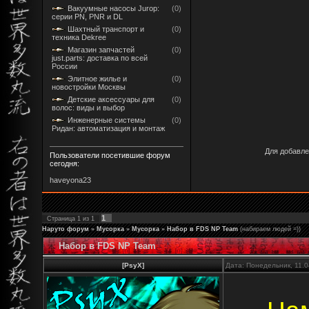
Вакуумные насосы Jurop:
(0)
серии PN, PNR и DL
Шахтный транспорт и
(0)
техника Dekree
Магазин запчастей
(0)
just.parts: доставка по всей
России
Элитное жилье и
(0)
новостройки Москвы
Детские аксессуары для
(0)
волос: виды и выбор
Инженерные системы
(0)
Ридан: автоматизация и монтаж
Для добавле
Пользователи посетившие форум
сегодня:
haveyona23
1
Страница
1
из
1
Наруто форум
»
Мусорка
»
Мусорка
»
Набор в FDS NP Team
(набираем людей =))
Набор в FDS NP Team
[PsyX]
Дата: Понедельник, 11.0