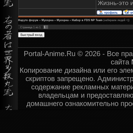
Жизнь-это и
Наруто форум
»
Мусорка
»
Мусорка
»
Набор в FDS NP Team
(набираем людей =))
1
Страница
1
из
1
Portal-Anime.Ru © 2026 - Все п
сайта
Копирование дизайна или его эле
скриптов запрещено. Администра
содержание рекламных матери
владельцам и предоставляю
домашнего ознакомительно про