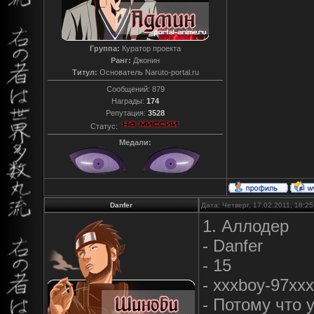
Группа:
Куратор проекта
Ранг:
Джонин
Титул:
Основатель Naruto-portal.ru
Сообщений:
879
Награды:
174
Репутация:
3528
Статус:
Медали:
Danfer
Дата: Четверг, 17.02.2011, 18:2
1. Аллодер
- Danfer
- 15
- xxxboy-97xxx
- Потому что 