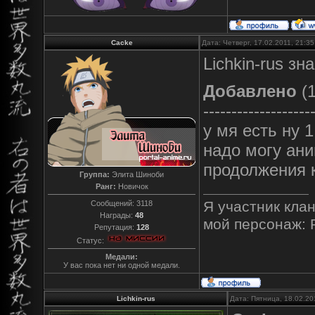
Cacke
Дата: Четверг, 17.02.2011, 21:3
Lichkin-rus зн
Добавлено
(1
-------------------
у мя есть ну 
надо могу ан
продолжения 
Группа:
Элита Шиноби
Ранг:
Новичок
Я участник клан
Сообщений:
3118
Награды:
48
мой персонаж: 
Репутация:
128
Статус:
Медали:
У вас пока нет ни одной медали.
Lichkin-rus
Дата: Пятница, 18.02.20