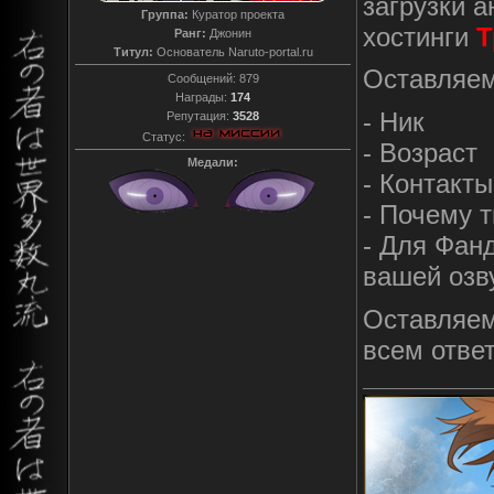
загрузки 
Группа:
Куратор проекта
хостинги
Т
Ранг:
Джонин
Титул:
Основатель Naruto-portal.ru
Оставляем
Сообщений:
879
Награды:
174
- Ник
Репутация:
3528
Статус:
- Возраст
Медали:
- Контакты
- Почему т
- Для Фан
вашей озв
Оставляем
всем отве