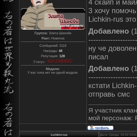
4 скайп и май
3 хочу помоч
Lichkin-rus это
Добавлено
(1
Группа:
Элита Шиноби
-------------------
Ранг:
Новичок
Сообщений:
3118
ну че доволен
Награды:
48
писал
Репутация:
128
Статус:
Добавлено
(1
Медали:
У вас пока нет ни одной медали.
-------------------
кстати Lichki
отправь смс
Я участник клан
мой персонаж: 
Lichkin-rus
Дата: Среда, 16.02.2011