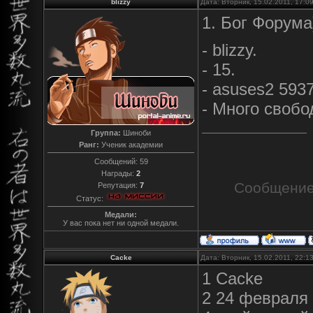
blizzy
Дата: Вторник, 15.02.2011, 17:
1. Бог Форума
- blizzy.
- 15.
- asuses2 593
- Много свобо
Группа:
Шиноби
Ранг:
Ученик академии
Сообщений:
59
Награды:
2
Сообщение
Репутация:
7
Статус:
Медали:
У вас пока нет ни одной медали.
Cacke
Дата: Вторник, 15.02.2011, 22:
1 Cacke
2 24 февраля 