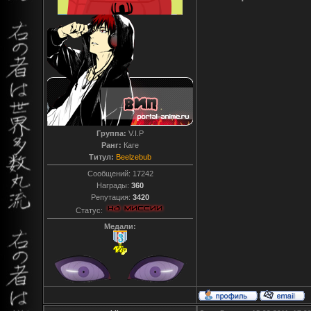
Группа:
V.I.P
Ранг:
Каге
Титул:
Beelzebub
Сообщений:
17242
Награды:
360
Репутация:
3420
Статус:
Медали: