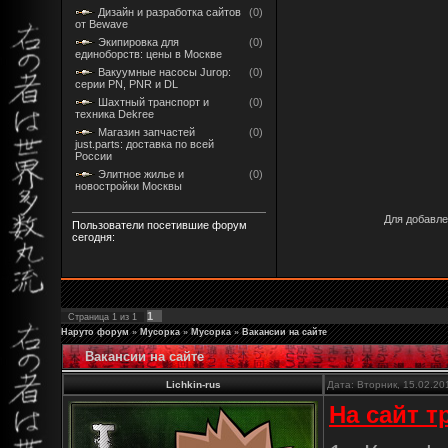
Дизайн и разработка сайтов
(0)
от Bewave
Экипировка для
(0)
единоборств: цены в Москве
Вакуумные насосы Jurop:
(0)
серии PN, PNR и DL
Шахтный транспорт и
(0)
техника Dekree
Магазин запчастей
(0)
just.parts: доставка по всей
России
Элитное жилье и
(0)
новостройки Москвы
Для добавле
Пользователи посетившие форум
сегодня:
1
Страница
1
из
1
Наруто форум
»
Мусорка
»
Мусорка
»
Вакансии на сайте
Вакансии на сайте
Lichkin-rus
Дата: Вторник, 15.02.20
На сайт т