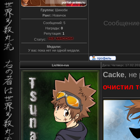
Группа:
Шиноби
Ранг:
Новичок
Сообщение
Сообщений:
5
Награды:
0
Репутация:
1
Статус:
Медали:
У вас пока нет ни одной медали.
Lichkin-rus
Дата: Четверг, 17.02.20
Cacke
, не
очистил т