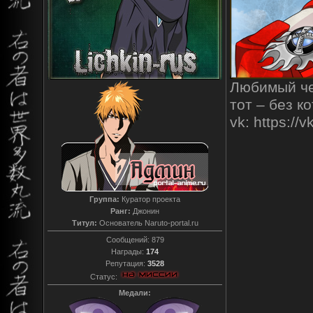
Любимый чел
тот – без к
vk: https:/
Группа:
Куратор проекта
Ранг:
Джонин
Титул:
Основатель Naruto-portal.ru
Сообщений:
879
Награды:
174
Репутация:
3528
Статус:
Медали: