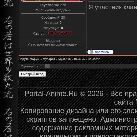
Группа:
Шиноби
Я участник клан
Ранг:
Ученик академии
Сообщений:
20
Награды:
0
Репутация:
0
Статус:
Медали:
У вас пока нет ни одной медали.
Наруто форум
»
Мусорка
»
Мусорка
»
Вакансии на сайте
1
Страница
1
из
1
Portal-Anime.Ru © 2026 - Все п
сайта
Копирование дизайна или его эле
скриптов запрещено. Администра
содержание рекламных матери
владельцам и предоставляю