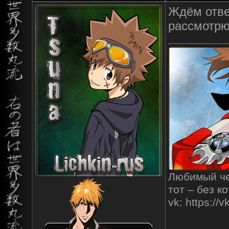
Ждём отве
рассмотр
Любимый чел
тот – без к
vk: https:/