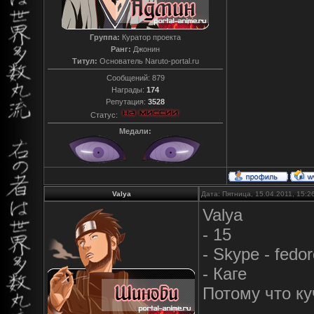
Группа:
Куратор проекта
Ранг:
Джонин
Титул:
Основатель Naruto-portal.ru
Сообщений:
879
Награды:
174
Репутация:
3528
Статус:
Медали:
Valya
Дата: Пятница, 15.04.2011, 15:
Valya
- 15
- Skype - fedo
- Каге
Потому что куч