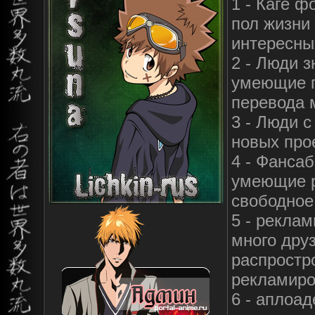
1 - Каге ф
пол жизни
интересны
2 - Люди 
умеющие п
перевода 
3 - Люди с
новых про
4 - Фанса
умеющие р
свободное
5 - реклам
много друз
распростр
рекламиро
6 - аплоа