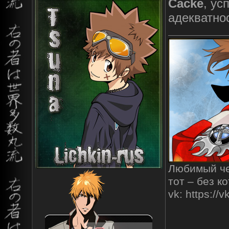
Cacke
, ус
адекватно
Любимый чел
тот – без к
vk: https:/