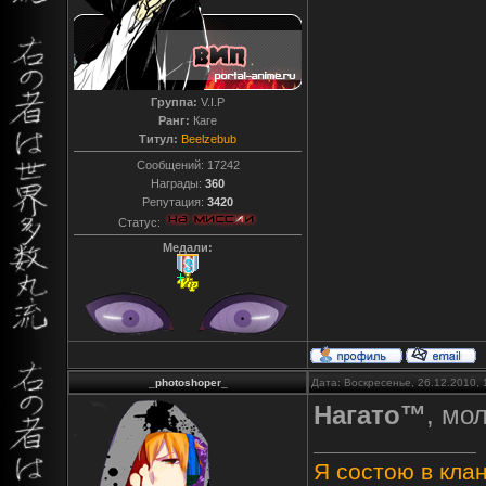
Группа:
V.I.P
Ранг:
Каге
Титул:
Beelzebub
Сообщений:
17242
Награды:
360
Репутация:
3420
Статус:
Медали:
_photoshoper_
Дата: Воскресенье, 26.12.2010,
Нагато™
, мо
Я состою в клан