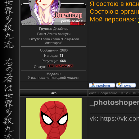
Я состою в клан
Состою в орган
Мой персонаж:
Группа:
Дизайнер
Ранг:
Элита Акацуки
Титул:
Глава клана "Создатели
Автатарок"
Сообщений:
2686
Награды:
71
Репутация:
668
Статус:
Медали:
У вас пока нет ни одной медали.
Эко
Дата: Воскресенье, 26.12.2010,
_photoshope
vk: https://vk.