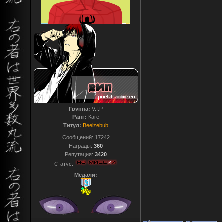
Группа:
V.I.P
Ранг:
Каге
Титул:
Beelzebub
Сообщений:
17242
Награды:
360
Репутация:
3420
Статус:
Медали: