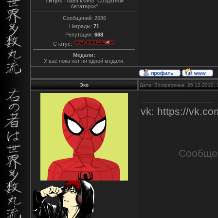
Титул:
Глава клана "Создатели
Автатарок"
Сообщений:
2686
Награды:
71
Репутация:
668
Статус:
Медали:
У вас пока нет ни одной медали.
Эко
Дата: Воскресенье, 26.12.2010,
vk: https://vk.
Сообще