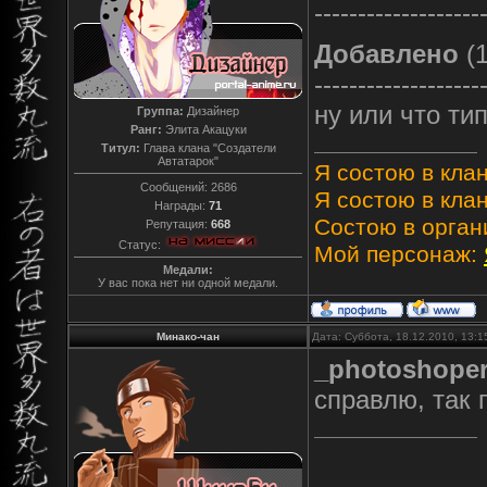
-------------------
Добавлено
(1
-------------------
ну или что тип
Группа:
Дизайнер
Ранг:
Элита Акацуки
Титул:
Глава клана "Создатели
Автатарок"
Я состою в клан
Сообщений:
2686
Я состою в клан
Награды:
71
Состою в орган
Репутация:
668
Статус:
Мой персонаж:
Медали:
У вас пока нет ни одной медали.
Минако-чан
Дата: Суббота, 18.12.2010, 13:
_photoshope
справлю, так 