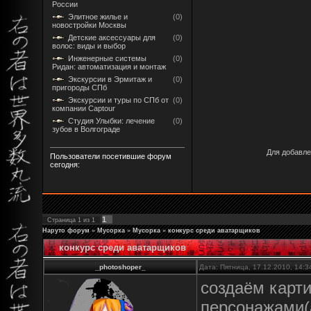
России
Элитное жилье и
(0)
новостройки Москвы
Детские аксессуары для
(0)
волос: виды и выбор
Инженерные системы
(0)
Ридан: автоматизация и монтаж
Экскурсии в Эрмитаж и
(0)
пригороды СПб
Экскурсии и туры по СПб от
(0)
компании Captour
Студия Улыбки: лечение
(0)
зубов в Волгограде
Для добавле
Пользователи посетившие форум
сегодня:
1
Страница
1
из
1
Наруто форум
»
Мусорка
»
Мусорка
»
конкурс среди аватарщиков
конкурс среди аватарщиков
_photoshoper_
Дата: Пятница, 17.12.2010, 14:
создаём карти
персонажами(а