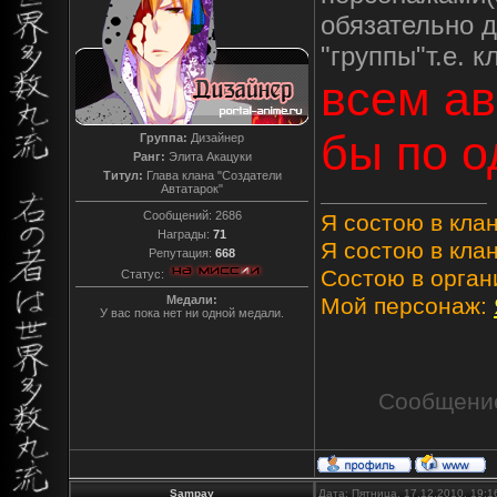
обязательно 
"группы"т.е. 
всем а
бы по о
Группа:
Дизайнер
Ранг:
Элита Акацуки
Титул:
Глава клана "Создатели
Автатарок"
Сообщений:
2686
Я состою в клан
Награды:
71
Я состою в клан
Репутация:
668
Состою в орган
Статус:
Медали:
Мой персонаж:
У вас пока нет ни одной медали.
Сообщени
Sampay
Дата: Пятница, 17.12.2010, 19: