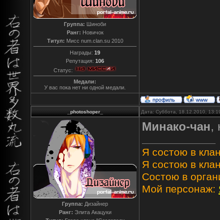
Группа:
Шиноби
Ранг:
Новичок
Титул:
Мисс num.clan.su 2010
Награды:
19
Репутация:
106
Статус:
Медали:
У вас пока нет ни одной медали.
_photoshoper_
Дата: Суббота, 18.12.2010, 13:
Минако-чан
,
Я состою в клан
Я состою в клан
Состою в орган
Мой персонаж:
Группа:
Дизайнер
Ранг:
Элита Акацуки