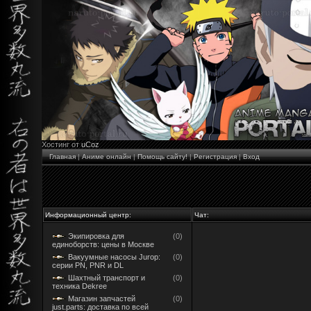
Хостинг от
uCoz
Главная
|
Аниме онлайн
|
Помощь сайту!
|
Регистрация
|
Вход
Информационный центр:
Чат:
Экипировка для
(0)
единоборств: цены в Москве
Вакуумные насосы Jurop:
(0)
серии PN, PNR и DL
Шахтный транспорт и
(0)
техника Dekree
Магазин запчастей
(0)
just.parts: доставка по всей