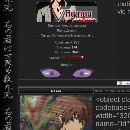
Люб
vk: 
Группа:
Куратор проекта
Ранг:
Джонин
Титул:
Основатель Naruto-portal.ru
Сообщений:
879
Награды:
174
Репутация:
3528
Статус:
Медали:
LIS122
Дата: Пятница, 11.02.20
<object c
codebase=
width="32
name="id"