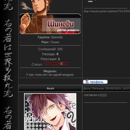
http://naruto-portal.ru/photo/73-0-5374
Группа:
Шиноби
Ранг:
Генин
Сообщений:
100
Награды:
0
Репутация:
1
Статус:
Медали:
У вас пока нет ни одной медали.
Aceh
Дата: Пятница, 09.09.2011, 18:
согласен х))))))