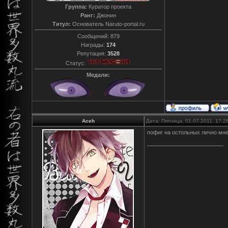
Группа:
Куратор проекта
Ранг:
Джонин
Титул:
Основатель Naruto-portal.ru
Сообщений:
879
Награды:
174
Репутация:
3528
Статус:
Медали:
Aceh
Дата: Пятница, 01.07.2011, 17:
пофиг на остольных лично мне 