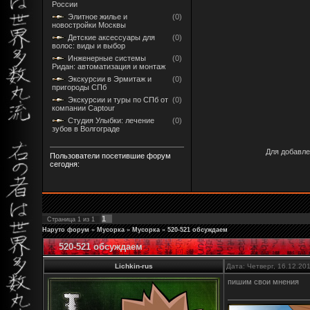
России
Элитное жилье и
(0)
новостройки Москвы
Детские аксессуары для
(0)
волос: виды и выбор
Инженерные системы
(0)
Ридан: автоматизация и монтаж
Экскурсии в Эрмитаж и
(0)
пригороды СПб
Экскурсии и туры по СПб от
(0)
компании Captour
Студия Улыбки: лечение
(0)
зубов в Волгограде
Для добавле
Пользователи посетившие форум
сегодня:
1
Страница
1
из
1
Наруто форум
»
Мусорка
»
Мусорка
»
520-521 обсуждаем
520-521 обсуждаем
Lichkin-rus
Дата: Четверг, 16.12.20
пишим свои мнения