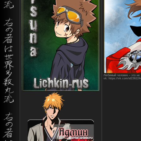
Любимый человек – это не т
vk: https://vk.com/id156224