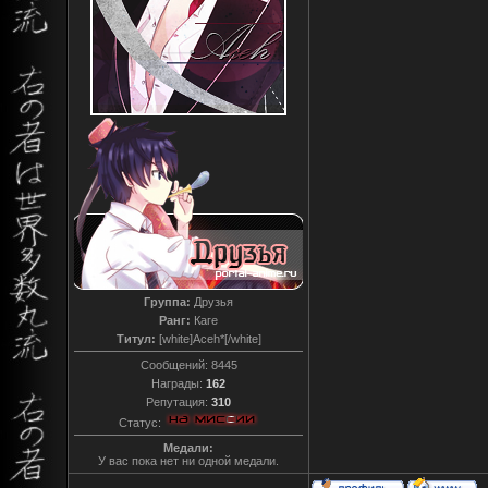
Группа:
Друзья
Ранг:
Каге
Титул:
[white]Aceh*[/white]
Сообщений:
8445
Награды:
162
Репутация:
310
Статус:
Медали:
У вас пока нет ни одной медали.