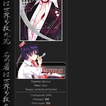
Группа:
Друзья
Ранг:
Каге
Титул:
[white]Aceh*[/white]
Сообщений:
8445
Награды:
162
Репутация:
310