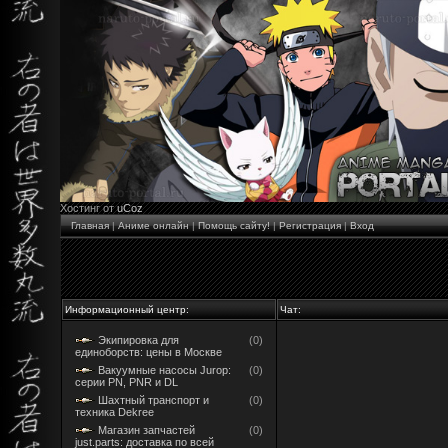
Хостинг от
uCoz
Главная
|
Аниме онлайн
|
Помощь сайту!
|
Регистрация
|
Вход
Информационный центр:
Чат:
Экипировка для
(0)
единоборств: цены в Москве
Вакуумные насосы Jurop:
(0)
серии PN, PNR и DL
Шахтный транспорт и
(0)
техника Dekree
Магазин запчастей
(0)
just.parts: доставка по всей