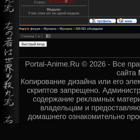
Статус:
Медали:
У вас пока нет ни одной медали.
Наруто форум
»
Мусорка
»
Мусорка
»
520-521 обсуждаем
1
Страница
1
из
1
Portal-Anime.Ru © 2026 - Все п
сайта
Копирование дизайна или его эле
скриптов запрещено. Администра
содержание рекламных матери
владельцам и предоставляю
домашнего ознакомительно про