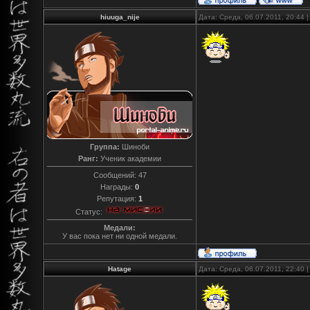
hiuuga_nije
Дата: Среда, 06.07.2011, 20:44
Группа:
Шиноби
Ранг:
Ученик академии
Сообщений:
47
Награды:
0
Репутация:
1
Статус:
Медали:
У вас пока нет ни одной медали.
Hatage
Дата: Среда, 06.07.2011, 22:40