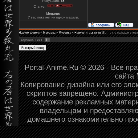
Репутация:
68
Статус:
Медали:
У вас пока нет ни одной медали.
Наруто форум
»
Мусорка
»
Мусорка
»
Наруто игры на пк
(Вот те кто незнаком с игр
1
Страница
1
из
1
Portal-Anime.Ru © 2026 - Все п
сайта
Копирование дизайна или его эле
скриптов запрещено. Администра
содержание рекламных матери
владельцам и предоставляю
домашнего ознакомительно про