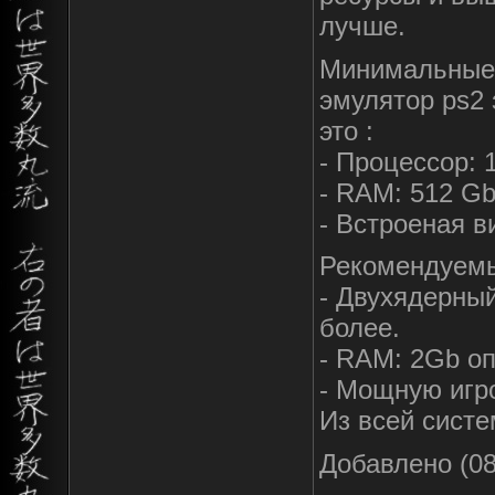
лучше.
Минимальные 
эмулятор ps2 з
это :
- Процессор: 
- RAM: 512 Gb
- Встроеная в
Рекомендуем
- Двухядерный
более.
- RAM: 2Gb о
- Мощную игр
Из всей сист
Добавлено (08
-------------------