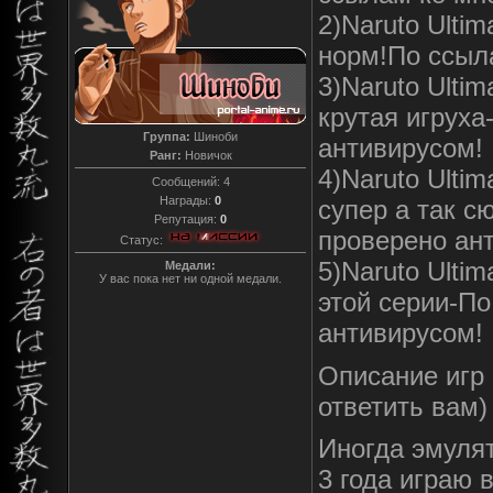
2)Naruto Ultim
норм!По ссыл
3)Naruto Ulti
крутая игруха
Группа:
Шиноби
антивирусом!
Ранг:
Новичок
4)Naruto Ultim
Сообщений:
4
Награды:
0
супер а так с
Репутация:
0
проверено ан
Статус:
5)Naruto Ulti
Медали:
У вас пока нет ни одной медали.
этой серии-По
антивирусом!
Описание игр 
ответить вам)
Иногда эмулят
3 года играю в