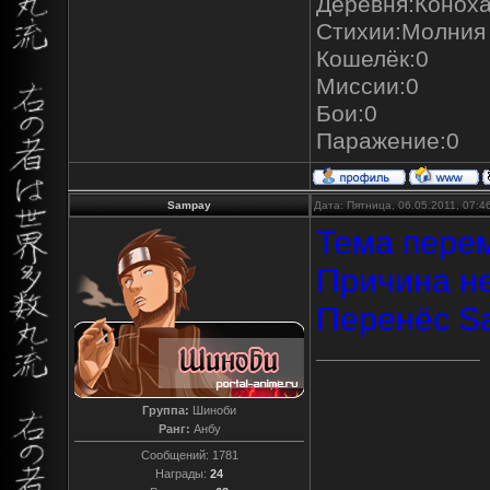
Деревня:Конох
Стихии:Молния
Кошелёк:0
Миссии:0
Бои:0
Паражение:0
Sampay
Дата: Пятница, 06.05.2011, 07:
Тема перем
Причина не
Перенёс S
Группа:
Шиноби
Ранг:
Анбу
Сообщений:
1781
Награды:
24