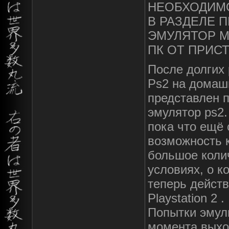
НЕОБХОДИМО
В РАЗДЕЛЕ 
ЭМУЛЯТОР М
ПК ОТ ПРИС
После долгих 
Ps2 на домаш
представлен 
эмулятор ps2
пока что ещё 
возможность 
большое колич
условиях, о к
теперь дейст
Playstation 2 .
Попытки эмули
момента выход