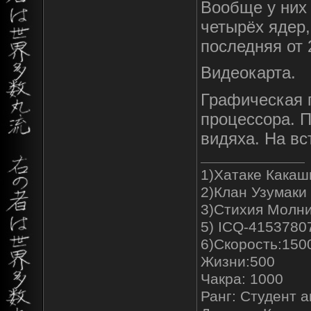
Вообще у них
четырёх ядер,
последняя от 
Видеокарта.
Графическая 
процессора. 
видяха. На в
1)Хатаке Какаш
2)Клан Узумаки
3)Стихия Молн
5) ICQ-4153780
6)Скорость:150
Жизни:500
Чакра: 1000
Ранг: Студент 