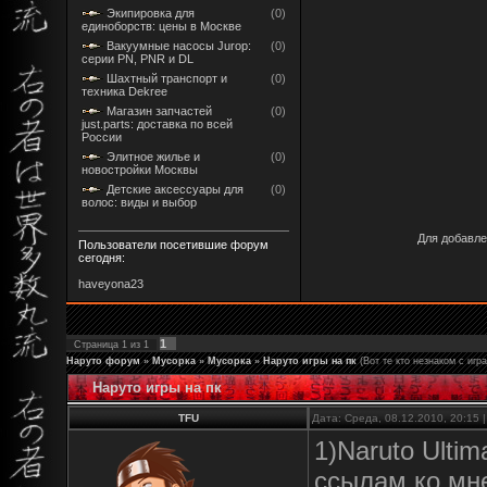
Экипировка для
(0)
единоборств: цены в Москве
Вакуумные насосы Jurop:
(0)
серии PN, PNR и DL
Шахтный транспорт и
(0)
техника Dekree
Магазин запчастей
(0)
just.parts: доставка по всей
России
Элитное жилье и
(0)
новостройки Москвы
Детские аксессуары для
(0)
волос: виды и выбор
Для добавле
Пользователи посетившие форум
сегодня:
haveyona23
1
Страница
1
из
1
Наруто форум
»
Мусорка
»
Мусорка
»
Наруто игры на пк
(Вот те кто незнаком с игр
Наруто игры на пк
TFU
Дата: Среда, 08.12.2010, 20:15
1)Naruto Ultim
ссылам ко мн