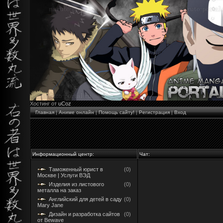
Хостинг от
uCoz
Главная
|
Аниме онлайн
|
Помощь сайту!
|
Регистрация
|
Вход
Информационный центр:
Чат:
Таможенный юрист в
(0)
Москве | Услуги ВЭД
Изделия из листового
(0)
металла на заказ
Английский для детей в саду
(0)
Mary Jane
Дизайн и разработка сайтов
(0)
от Bewave