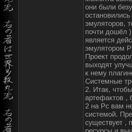
они были без
остановились 
эмуляторов, т
почти дошёл )
является дей
эмулятором P
Проект продо
выходят улуч
к нему плагин
Системные тре
2. Итак, чтоб
артефактов , б
2 на Pc вам 
системой. Пр
существует , 
ресурсы и вы