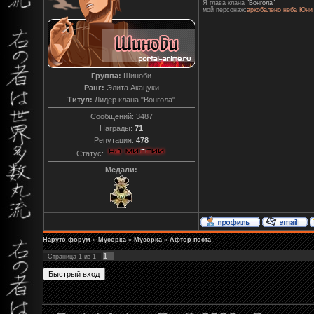
Я глава клана
"Вонгола"
мой персонаж:
аркобалено неба Юни
Группа:
Шиноби
Ранг:
Элита Акацуки
Титул:
Лидер клана "Вонгола"
Сообщений:
3487
Награды:
71
Репутация:
478
Статус:
Медали:
Наруто форум
»
Мусорка
»
Мусорка
»
Афтор поста
1
Страница
1
из
1