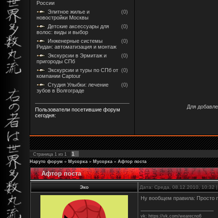
России
Элитное жилье и
(0)
новостройки Москвы
Детские аксессуары для
(0)
волос: виды и выбор
Инженерные системы
(0)
Ридан: автоматизация и монтаж
Экскурсии в Эрмитаж и
(0)
пригороды СПб
Экскурсии и туры по СПб от
(0)
компании Captour
Студия Улыбки: лечение
(0)
зубов в Волгограде
Для добавле
Пользователи посетившие форум
сегодня:
1
Страница
1
из
1
Наруто форум
»
Мусорка
»
Мусорка
»
Афтор поста
Афтор поста
Эко
Дата: Среда, 08.12.2010, 10:32
Ну вообщем правила: Просто п
vk: https://vk.com/wearecno6