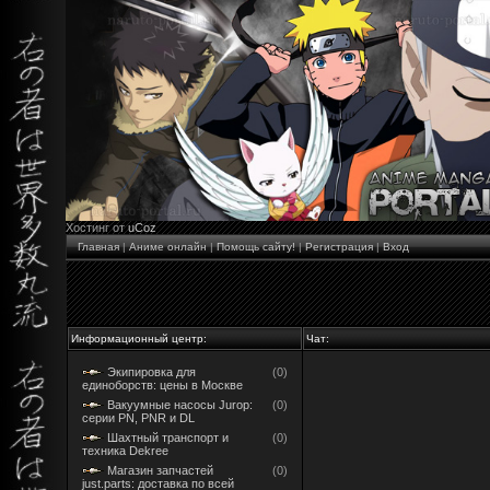
Хостинг от
uCoz
Главная
|
Аниме онлайн
|
Помощь сайту!
|
Регистрация
|
Вход
Информационный центр:
Чат:
Экипировка для
(0)
единоборств: цены в Москве
Вакуумные насосы Jurop:
(0)
серии PN, PNR и DL
Шахтный транспорт и
(0)
техника Dekree
Магазин запчастей
(0)
just.parts: доставка по всей