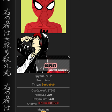
Группа:
V.I.P
Ранг:
Каге
Титул:
Beelzebub
Сообщений:
17242
Награды:
360
Репутация:
3420
Статус:
Медали: