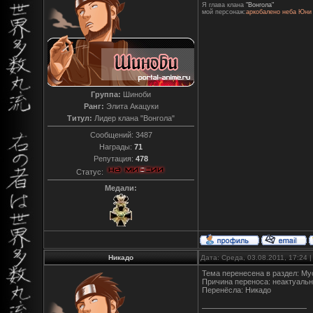
Я глава клана
"Вонгола"
мой персонаж:
аркобалено неба Юни
Группа:
Шиноби
Ранг:
Элита Акацуки
Титул:
Лидер клана "Вонгола"
Сообщений:
3487
Награды:
71
Репутация:
478
Статус:
Медали:
Никадо
Дата: Среда, 03.08.2011, 17:24
Тема перенесена в раздел: Му
Причина переноса: неактуаль
Перенёсла: Никадо