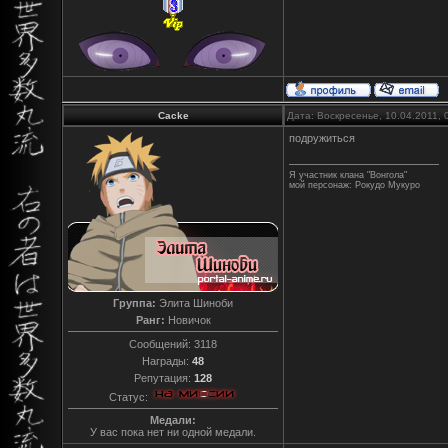
Cacke
Дата: Воскресенье, 10.04.2011,
подружиться
Я участник клана "Вонгола"
мой персонаж: Рокудо Мукуро
Группа:
Элита Шиноби
Ранг:
Новичок
Сообщений:
3118
Награды:
48
Репутация:
128
Статус:
Медали:
У вас пока нет ни одной медали.