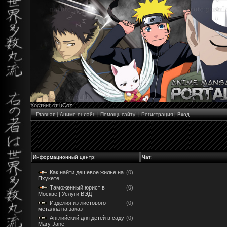
Хостинг от
uCoz
Главная
|
Аниме онлайн
|
Помощь сайту!
|
Регистрация
|
Вход
Информационный центр:
Чат:
Как найти дешевое жилье на
(0)
Пхукете
Таможенный юрист в
(0)
Москве | Услуги ВЭД
Изделия из листового
(0)
металла на заказ
Английский для детей в саду
(0)
Mary Jane