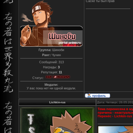
Саске ты был прав
Группа:
Шиноби
Ранг:
Чунин
Сообщений:
313
Награды:
3
Репутация:
11
Статус:
Медали:
У вас пока нет ни одной медали.
Lichkin-rus
Дата: Четверг, 26.05.20
Тема перенесена в м
причина - неактуаль
Перенёс - Lichkin-rus