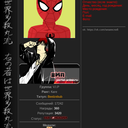
Отчество (есле знаете):
День, месяц, год рождения:
Место рождения:
Пол:
E-mail:
Фото:
vk: https://vk.com/wearecno6
Группа:
V.I.P
Ранг:
Каге
Титул:
Beelzebub
Сообщений:
17242
Награды:
360
Репутация:
3420
Статус:
Медали: