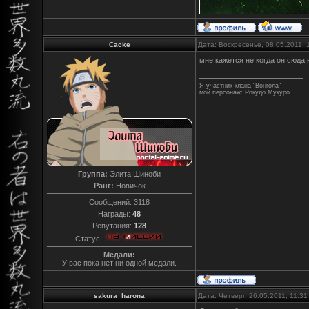
Cacke
Дата: Воскресенье, 08.05.2011,
мне кажется не когда он сюда н
Я участник клана "Вонгола"
мой персонаж: Рокудо Мукуро
Группа:
Элита Шиноби
Ранг:
Новичок
Сообщений:
3118
Награды:
48
Репутация:
128
Статус:
Медали:
У вас пока нет ни одной медали.
sakura_harona
Дата: Четверг, 26.05.2011, 11:3