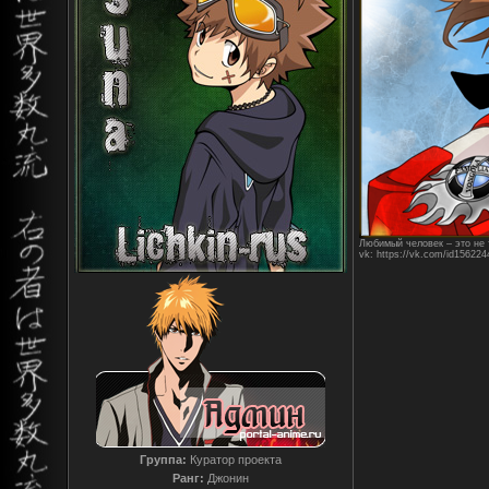
Любимый человек – это не т
vk: https://vk.com/id156224
Группа:
Куратор проекта
Ранг:
Джонин