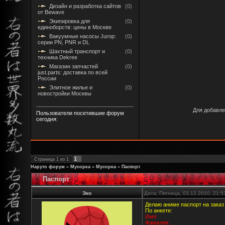
Дизайн и разработка сайтов
(0)
от Bewave
Экипировка для
(0)
единоборств: цены в Москве
Вакуумные насосы Jurop:
(0)
серии PN, PNR и DL
Шахтный транспорт и
(0)
техника Dekree
Магазин запчастей
(0)
just.parts: доставка по всей
России
Элитное жилье и
(0)
новостройки Москвы
Для добавле
Пользователи посетившие форум
сегодня:
1
Страница
1
из
1
Наруто форум
»
Мусорка
»
Мусорка
»
Паспорт
Паспорт
Эко
Дата: Пятница, 03.12.2010, 21:
Делаю аниме паспорт на заказ
По анкете:
Имя:
Фамилия: