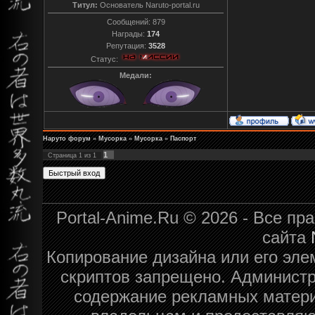
Титул:
Основатель Naruto-portal.ru
Сообщений:
879
Награды:
174
Репутация:
3528
Статус:
Медали:
Наруто форум
»
Мусорка
»
Мусорка
»
Паспорт
1
Страница
1
из
1
Portal-Anime.Ru © 2026 - Все п
сайта
Копирование дизайна или его эле
скриптов запрещено. Администра
содержание рекламных матери