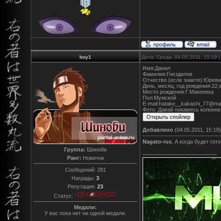
boy1
Дата: Среда, 04.05.2011, 15:19
Имя:Данил
Фамилия:Гнездилов
Отчество (есле знаете):Юрев
День, месяц, год рождения:22,
Место рождения:Г.Макеевка
Пол:Мужской
E-mail:hatake__kakashi_77@mai
Фото: Давай покамесь колонне
Добавлено
(04.05.2011, 15:19)
---------------------------------------
Nagato-rus
, А когда будет го
Группа:
Шиноби
Ранг:
Новичок
Сообщений:
281
Награды:
3
Репутация:
23
Статус:
Медали:
У вас пока нет ни одной медали.