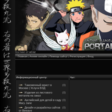
Хостинг от
uCoz
Главная
|
Аниме онлайн
|
Помощь сайту!
|
Регистрация
|
Вход
Информационный центр:
Чат:
Таможенный юрист в
(0)
Москве | Услуги ВЭД
Изделия из листового
(0)
металла на заказ
Английский для детей в саду
(0)
Mary Jane
Дизайн и разработка сайтов
(0)
от Bewave