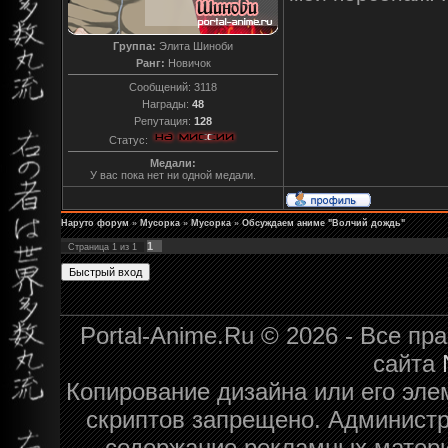
Группа:
Элита Шиноби
Ранг:
Новичок
Сообщений:
3118
Награды:
48
Репутация:
128
Статус:
Медали:
У вас пока нет ни одной медали.
Наруто форум
»
Мусорка
»
Мусорка
»
Обсуждаем аниме "Волчий дождь"
1
Страница
1
из
1
Portal-Anime.Ru © 2026 - Все п
сайта
Копирование дизайна или его эле
скриптов запрещено. Администра
содержание рекламных матери