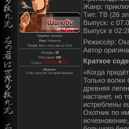
Жанр: приклю
Тип: ТВ (26 эп
Выпуск: c 07.
Выпуск в 02:28
Группа:
Шиноби
Режиссёр: Ок
Ранг:
Новичок
Титул:
Мисс num.clan.su 2010
Автор оригина
Награды:
19
Репутация:
106
Краткое сод
Статус:
Медали:
«Когда придёт
У вас пока нет ни одной медали.
Только волки б
древняя леген
настанет, но 
истреблены ещ
Охотник по им
исчезновение,
большого бел