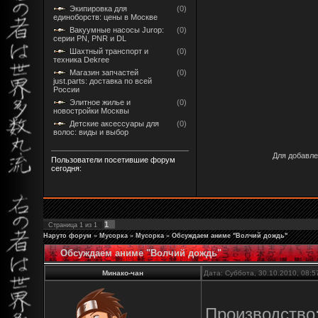
Экипировка для
(0)
единоборств: цены в Москве
Вакуумные насосы Jurop:
(0)
серии PN, PNR и DL
Шахтный транспорт и
(0)
техника Dekree
Магазин запчастей
(0)
just.parts: доставка по всей
России
Элитное жилье и
(0)
новостройки Москвы
Детские аксессуары для
(0)
волос: виды и выбор
Для добавле
Пользователи посетившие форум
сегодня:
1
Страница
1
из
1
Наруто форум
»
Мусорка
»
Мусорка
»
Обсуждаем аниме "Волчий дождь"
Обсуждаем аниме "Волчий дождь"
Минако-чан
Дата: Суббота, 30.10.2010, 08:
Производство