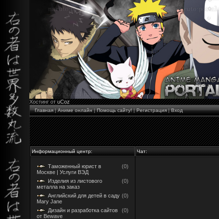
Хостинг от
uCoz
Главная
|
Аниме онлайн
|
Помощь сайту!
|
Регистрация
|
Вход
Информационный центр:
Чат:
Таможенный юрист в
(0)
Москве | Услуги ВЭД
Изделия из листового
(0)
металла на заказ
Английский для детей в саду
(0)
Mary Jane
Дизайн и разработка сайтов
(0)
от Bewave