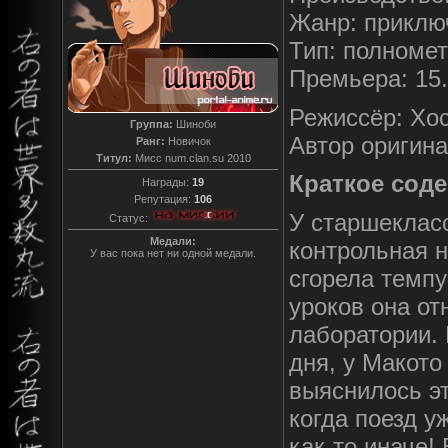
Жанр: приклю
Тип: полноме
Премьера: 15.
Режиссёр: Хо
Группа:
Шиноби
Автор оригина
Ранг:
Новичок
Титул:
Мисс num.clan.su 2010
Краткое сод
Награды:
19
Репутация:
106
У старшеклас
Статус:
Медали:
контрольная н
У вас пока нет ни одной медали.
сгорела темпу
уроков она от
лаборатории.
дня, у Макото
выяснилось эт
когда поезд у
как-то иначе!