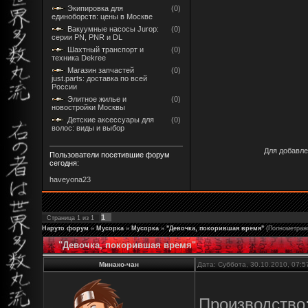
Экипировка для
(0)
единоборств: цены в Москве
Вакуумные насосы Jurop:
(0)
серии PN, PNR и DL
Шахтный транспорт и
(0)
техника Dekree
Магазин запчастей
(0)
just.parts: доставка по всей
России
Элитное жилье и
(0)
новостройки Москвы
Детские аксессуары для
(0)
волос: виды и выбор
Для добавле
Пользователи посетившие форум
сегодня:
haveyona23
1
Страница
1
из
1
Наруто форум
»
Мусорка
»
Мусорка
»
"Девочка, покорившая время"
(Полнометраж
"Девочка, покорившая время"
Минако-чан
Дата: Суббота, 30.10.2010, 07:
Производство