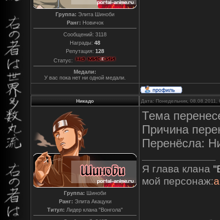
Группа:
Элита Шиноби
Ранг:
Новичок
Сообщений:
3118
Награды:
48
Репутация:
128
Статус:
Медали:
У вас пока нет ни одной медали.
Никадо
Дата: Понедельник, 08.08.2011,
Тема перенес
Причина пере
Перенёсла: Н
Я глава клана
"
мой персонаж:
а
Группа:
Шиноби
Ранг:
Элита Акацуки
Титул:
Лидер клана "Вонгола"