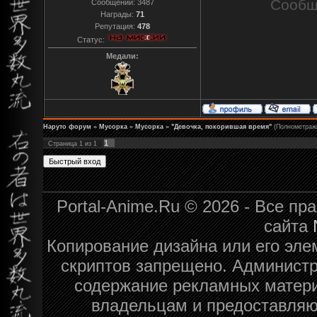
Сообщ
Сообщений:
3487
Награды:
71
Репутация:
478
Статус:
Медали:
Наруто форум
»
Мусорка
»
Мусорка
»
"Девочка, покорившая время"
(Полнометраж
1
Страница
1
из
1
Portal-Anime.Ru © 2026 - Все п
сайта
Копирование дизайна или его эле
скриптов запрещено. Администра
содержание рекламных матери
владельцам и предоставляю