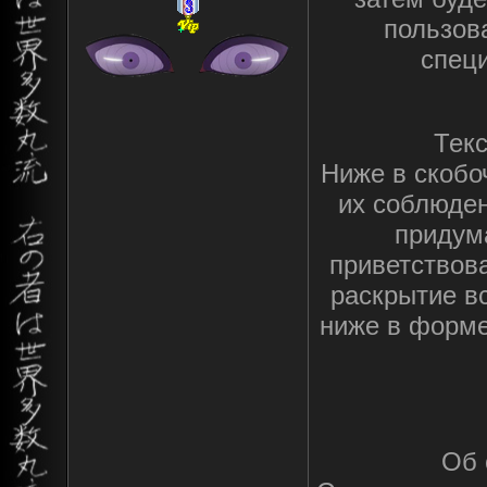
пользов
специ
Текс
Ниже в скобо
их соблюден
придума
приветствов
раскрытие в
ниже в форме
Об 