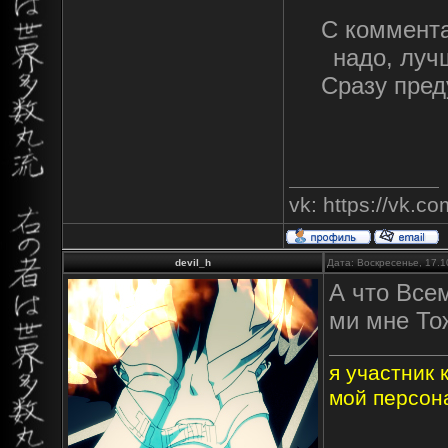
С коммента
надо, луч
Сразу пред
vk: https://vk.
devil_h
Дата: Воскресенье, 17.1
А что Все
ми мне Тож
я участник
мой персон