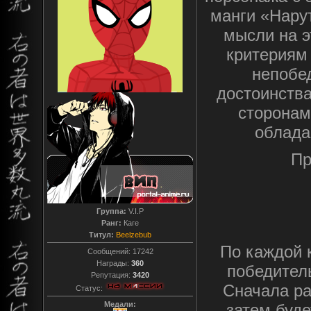
манги «Нару
мысли на э
критериям
непобед
достоинств
сторонам
облада
Пр
Группа:
V.I.P
Ранг:
Каге
Титул:
Beelzebub
По каждой 
Сообщений:
17242
Награды:
360
победител
Репутация:
3420
Сначала ра
Статус:
Медали:
затем буде