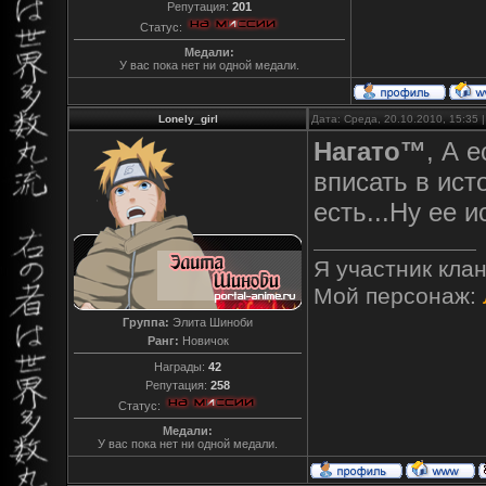
Репутация:
201
Статус:
Медали:
У вас пока нет ни одной медали.
Lonely_girl
Дата: Среда, 20.10.2010, 15:35
Нагато™
, А 
вписать в ист
есть...Ну ее и
Я участник кла
Мой персонаж:
Группа:
Элита Шиноби
Ранг:
Новичок
Награды:
42
Репутация:
258
Статус:
Медали:
У вас пока нет ни одной медали.