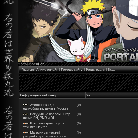
Хостинг от
uCoz
Главная
|
Аниме онлайн
|
Помощь сайту!
|
Регистрация
|
Вход
Информационный центр:
Чат:
Экипировка для
(0)
единоборств: цены в Москве
Вакуумные насосы Jurop:
(0)
серии PN, PNR и DL
Шахтный транспорт и
(0)
техника Dekree
Магазин запчастей
(0)
just.parts: доставка по всей