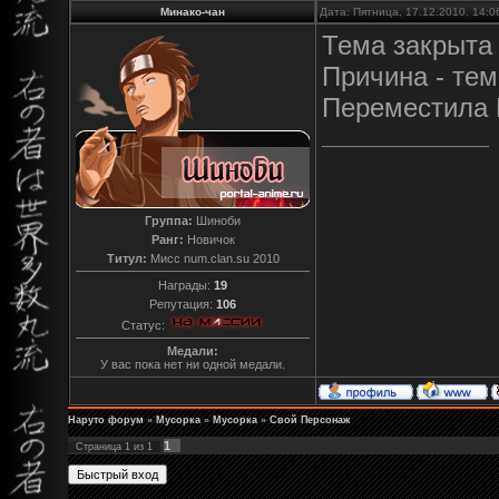
Минако-чан
Дата: Пятница, 17.12.2010, 14:
Тема закрыта
Причина - тем
Переместила 
Группа:
Шиноби
Ранг:
Новичок
Титул:
Мисс num.clan.su 2010
Награды:
19
Репутация:
106
Статус:
Медали:
У вас пока нет ни одной медали.
Наруто форум
»
Мусорка
»
Мусорка
»
Свой Персонаж
1
Страница
1
из
1