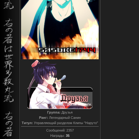
Группа:
Друзья
Ранг:
Легендарный Санин
Титул:
Управляющий разделом Клипы "Наруто"
Сообщений:
2357
Награды:
35