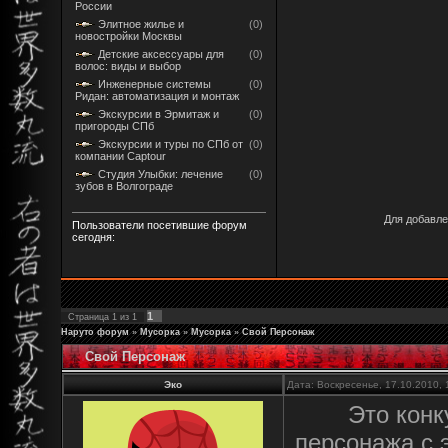
России
Элитное жилье и
(0)
новостройки Москвы
Детские аксессуары для
(0)
волос: виды и выбор
Инженерные системы
(0)
Ридан: автоматизация и монтаж
Экскурсии в Эрмитаж и
(0)
пригороды СПб
Экскурсии и туры по СПб от
(0)
компании Captour
Студия Улыбки: лечение
(0)
зубов в Волгограде
Для добавле
Пользователи посетившие форум
сегодня:
1
Страница
1
из
1
Наруто форум
»
Мусорка
»
Мусорка
»
Свой Персонаж
Свой Персонаж
Эко
Дата: Воскресенье, 17.10.2010,
Это конк
персонажа с 