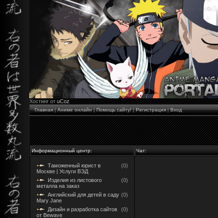
Хостинг от
uCoz
Главная
|
Аниме онлайн
|
Помощь сайту!
|
Регистрация
|
Вход
Информационный центр:
Чат:
Таможенный юрист в
(0)
Москве | Услуги ВЭД
Изделия из листового
(0)
металла на заказ
Английский для детей в саду
(0)
Mary Jane
Дизайн и разработка сайтов
(0)
от Bewave