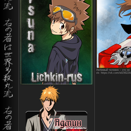
Любимый человек – это не т
vk: https://vk.com/id156224