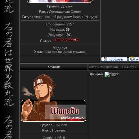
Группа:
Друзья
Ранг:
Легендарный Санин
Титул:
Управляющий разделом Клипы "Наруто"
Сообщений:
2357
Награды:
35
Репутация:
201
Статус:
Медали:
У вас пока нет ни одной медали.
smailok
Дата: Понедельник, 11.04.2011,
Джирая
,
Группа:
Шиноби
Ранг:
Новичок
Сообщений:
8