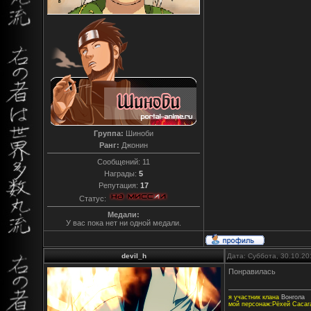
Группа:
Шиноби
Ранг:
Джонин
Сообщений:
11
Награды:
5
Репутация:
17
Статус:
Медали:
У вас пока нет ни одной медали.
devil_h
Дата: Суббота, 30.10.20
Понравилась
я участник клана
Вонгола
мой персонаж:Рёхей Сасаг