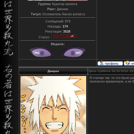
Группа:
Куратор проекта
Ранг:
Джонин
Титул:
Основатель Naruto-portal.ru
Сообщений:
879
Награды:
174
Репутация:
3528
Статус:
Медали:
Джирая
Дата: Суббота, 02.10.2010, 2
Я считаю так: то что было р
логическо-временную, а не 