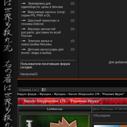
Экипировка для
(0)
единоборств: цены в Москве
Вакуумные насосы Jurop:
(0)
серии PN, PNR и DL
Шахтный транспорт и
(0)
техника Dekree
Магазин запчастей
(0)
just.parts: доставка по всей
России
Элитное жилье и
(0)
новостройки Москвы
Детские аксессуары для
(0)
волос: виды и выбор
Для добавле
Пользователи посетившие форум
сегодня:
haveyona23
1
Страница
1
из
1
Наруто форум
»
Мусорка
»
Мусорка
»
Naruto Shippuuden 178 - "Решение Ируки"
Naruto Shippuuden 178 - "Решение Ируки"
Lichkin-rus
Дата: Пятница, 17.09.20
Обсуждаем