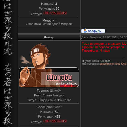
Награды:
3
Репутация:
30
Статус:
Медали:
У вас пока нет ни одной медали.
Никадо
Дата: Вторник, 21.06.2011, 06:
Тема перенесена в раздел: Му
Причина переноса: устарела
Перенёсла: Никадо
Я глава клана
"Вонгола"
мой персонаж:
аркобалено неба Юни
Группа:
Шиноби
Ранг:
Элита Акацуки
Титул:
Лидер клана "Вонгола"
Сообщений:
3487
Награды:
71
Репутация:
478
Статус: