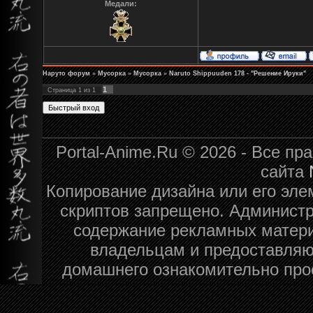
Медали:
Наруто форум
»
Мусорка
»
Мусорка
»
Naruto Shippuuden 178 - "Решение Ируки"
1
Страница
1
из
1
Portal-Anime.Ru © 2026 - Все п
сайта
Копирование дизайна или его эле
скриптов запрещено. Администра
содержание рекламных матери
владельцам и предоставляю
домашнего ознакомительно про